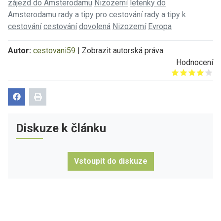
zájezd do Amsterodamu
Nizozemí
letenky do
Amsterodamu
rady a tipy pro cestování
rady a tipy k
cestování
cestování
dovolená
Nizozemí
Evropa
Autor:
cestovani59
|
Zobrazit autorská práva
Hodnocení
Give it 1/5
Give it 2/5
Give it 3/5
Give it 4/5
Give it 5/5
Diskuze k článku
Vstoupit do diskuze