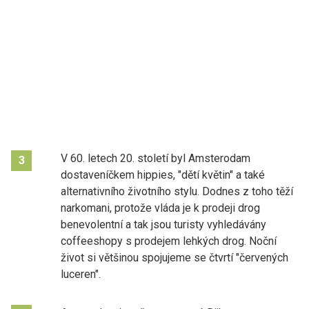
V 60. letech 20. století byl Amsterodam
3
dostaveníčkem hippies, "dětí květin" a také
alternativního životního stylu. Dodnes z toho těží
narkomani, protože vláda je k prodeji drog
benevolentní a tak jsou turisty vyhledávány
coffeeshopy s prodejem lehkých drog. Noční
život si většinou spojujeme se čtvrtí "červených
luceren".