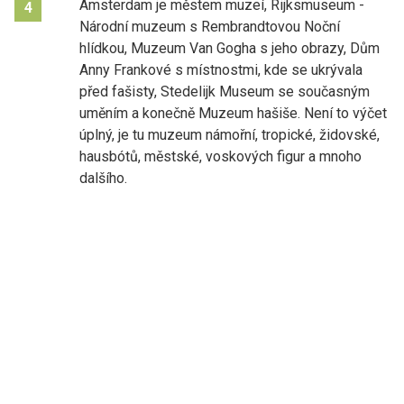
Amsterdam je městem muzeí, Rijksmuseum -
4
Národní muzeum s Rembrandtovou Noční
hlídkou, Muzeum Van Gogha s jeho obrazy, Dům
Anny Frankové s místnostmi, kde se ukrývala
před fašisty, Stedelijk Museum se současným
uměním a konečně Muzeum hašiše. Není to výčet
úplný, je tu muzeum námořní, tropické, židovské,
hausbótů, městské, voskových figur a mnoho
dalšího.