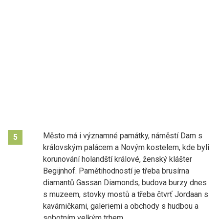
Město má i významné památky, náměstí Dam s
5
královským palácem a Novým kostelem, kde byli
korunování holandští králové, ženský klášter
Begijnhof. Pamětihodností je třeba brusírna
diamantů Gassan Diamonds, budova burzy dnes
s muzeem, stovky mostů a třeba čtvrť Jordaan s
kavárničkami, galeriemi a obchody s hudbou a
sobotním velkým trhem.