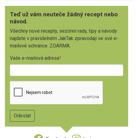
Teď už vám neuteče žádný recept nebo
návod.
Všechny nové recepty, sezónní rady, tipy a návody
najdete v pravidelném JakTak zpravodaji ve své e-
mailové schránce. ZDARMA.
Vaše e-mailová adresa