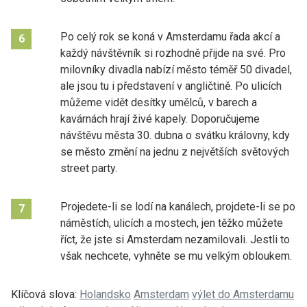
Po celý rok se koná v Amsterdamu řada akcí a
6
každý návštěvník si rozhodně přijde na své. Pro
milovníky divadla nabízí město téměř 50 divadel,
ale jsou tu i představení v angličtině. Po ulicích
můžeme vidět desítky umělců, v barech a
kavárnách hrají živé kapely. Doporučujeme
návštěvu města 30. dubna o svátku královny, kdy
se město změní na jednu z největších světových
street party.
Projedete-li se lodí na kanálech, projdete-li se po
7
náměstích, ulicích a mostech, jen těžko můžete
říct, že jste si Amsterdam nezamilovali. Jestli to
však nechcete, vyhněte se mu velkým obloukem.
Klíčová slova:
Holandsko
Amsterdam
výlet do Amsterdamu