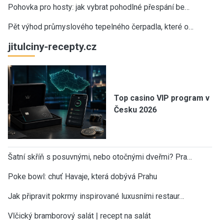
Pohovka pro hosty: jak vybrat pohodlné přespání be…
Pět výhod průmyslového tepelného čerpadla, které o…
jitulciny-recepty.cz
Top casino VIP program v
Česku 2026
Šatní skříň s posuvnými, nebo otočnými dveřmi? Pra…
Poke bowl: chuť Havaje, která dobývá Prahu
Jak připravit pokrmy inspirované luxusními restaur…
Vlčický bramborový salát | recept na salát