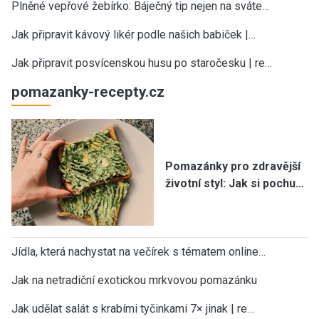
Plněné vepřové žebírko: Báječný tip nejen na sváte…
Jak připravit kávový likér podle našich babiček |…
Jak připravit posvícenskou husu po staročesku | re…
pomazanky-recepty.cz
Pomazánky pro zdravější
životní styl: Jak si pochu…
Jídla, která nachystat na večírek s tématem online…
Jak na netradiční exotickou mrkvovou pomazánku
Jak udělat salát s krabími tyčinkami 7× jinak | re…