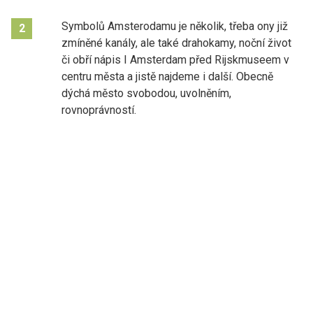
Symbolů Amsterodamu je několik, třeba ony již
2
zmíněné kanály, ale také drahokamy, noční život
či obří nápis I Amsterdam před Rijskmuseem v
centru města a jistě najdeme i další. Obecně
dýchá město svobodou, uvolněním,
rovnoprávností.