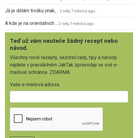
Já je dělám trošku jinak,…
2 roky 7 měsíců ago
A kde je na orientalnich…
2 roky 7 měsíců ago
Teď už vám neuteče žádný recept nebo
návod.
Všechny nové recepty, sezónní rady, tipy a návody
najdete v pravidelném JakTak zpravodaji ve své e-
mailové schránce. ZDARMA.
Vaše e-mailová adresa