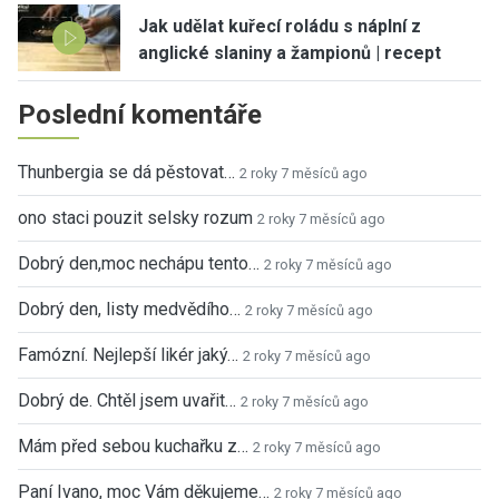
Jak udělat kuřecí roládu s náplní z
anglické slaniny a žampionů | recept
Poslední komentáře
Thunbergia se dá pěstovat…
2 roky 7 měsíců ago
ono staci pouzit selsky rozum
2 roky 7 měsíců ago
Dobrý den,moc nechápu tento…
2 roky 7 měsíců ago
Dobrý den, listy medvědího…
2 roky 7 měsíců ago
Famózní. Nejlepší likér jaký…
2 roky 7 měsíců ago
Dobrý de. Chtěl jsem uvařit…
2 roky 7 měsíců ago
Mám před sebou kuchařku z…
2 roky 7 měsíců ago
Paní Ivano, moc Vám děkujeme…
2 roky 7 měsíců ago