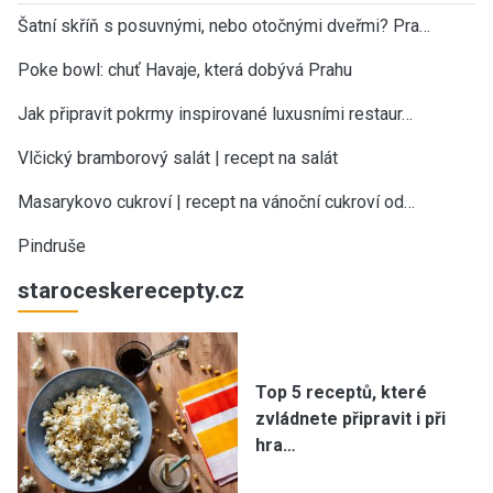
Šatní skříň s posuvnými, nebo otočnými dveřmi? Pra…
Poke bowl: chuť Havaje, která dobývá Prahu
Jak připravit pokrmy inspirované luxusními restaur…
Vlčický bramborový salát | recept na salát
Masarykovo cukroví | recept na vánoční cukroví od…
Pindruše
staroceskerecepty.cz
Top 5 receptů, které
zvládnete připravit i při
hra…