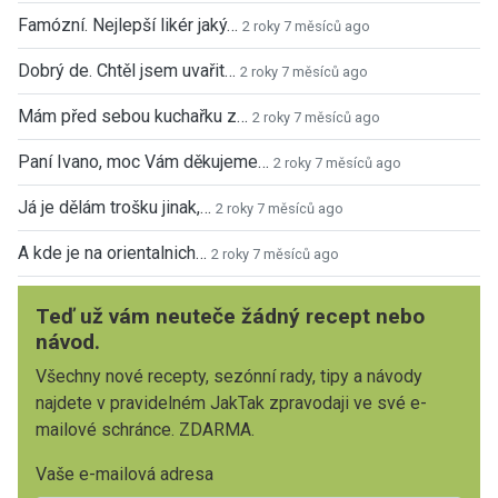
Famózní. Nejlepší likér jaký…
2 roky 7 měsíců ago
Dobrý de. Chtěl jsem uvařit…
2 roky 7 měsíců ago
Mám před sebou kuchařku z…
2 roky 7 měsíců ago
Paní Ivano, moc Vám děkujeme…
2 roky 7 měsíců ago
Já je dělám trošku jinak,…
2 roky 7 měsíců ago
A kde je na orientalnich…
2 roky 7 měsíců ago
Teď už vám neuteče žádný recept nebo
návod.
Všechny nové recepty, sezónní rady, tipy a návody
najdete v pravidelném JakTak zpravodaji ve své e-
mailové schránce. ZDARMA.
Vaše e-mailová adresa