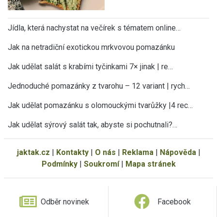
Jídla, která nachystat na večírek s tématem online…
Jak na netradiční exotickou mrkvovou pomazánku
Jak udělat salát s krabími tyčinkami 7× jinak | re…
Jednoduché pomazánky z tvarohu – 12 variant | rych…
Jak udělat pomazánku s olomouckými tvarůžky |4 rec…
Jak udělat sýrový salát tak, abyste si pochutnali?…
jaktak.cz
|
Kontakty
|
O nás
|
Reklama
|
Nápověda
|
Podmínky
|
Soukromí
|
Mapa stránek
Odběr novinek
Facebook