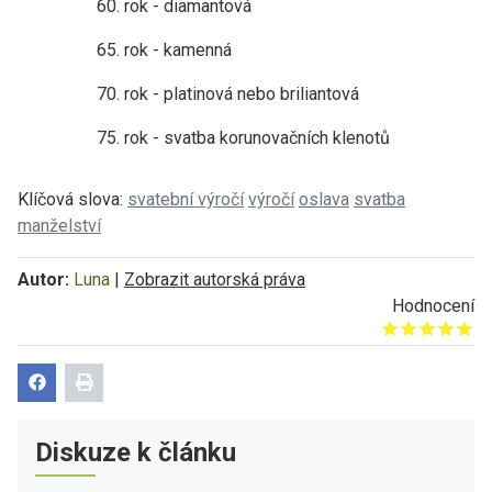
60. rok - diamantová
65. rok - kamenná
70. rok - platinová nebo briliantová
75. rok - svatba korunovačních klenotů
Klíčová slova:
svatební výročí
výročí
oslava
svatba
manželství
Autor:
Luna
|
Zobrazit autorská práva
Hodnocení
Give it 1/5
Give it 2/5
Give it 3/5
Give it 4/5
Give it 5/5
Diskuze k článku