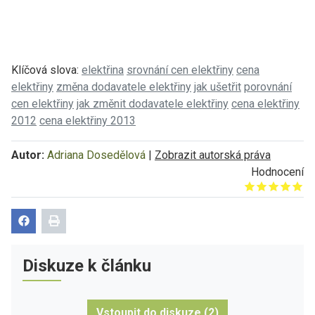
Klíčová slova:
elektřina
srovnání cen elektřiny
cena
elektřiny
změna dodavatele elektřiny
jak ušetřit
porovnání
cen elektřiny
jak změnit dodavatele elektřiny
cena elektřiny
2012
cena elektřiny 2013
Autor:
Adriana Dosedělová
|
Zobrazit autorská práva
Hodnocení
Give it 1/5
Give it 2/5
Give it 3/5
Give it 4/5
Give it 5/5
Diskuze k článku
Vstoupit do diskuze (2)