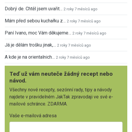
Dobrý de. Chtěl jsem uvařit…
2 roky 7 měsíců ago
Mám před sebou kuchařku z…
2 roky 7 měsíců ago
Paní Ivano, moc Vám děkujeme…
2 roky 7 měsíců ago
Já je dělám trošku jinak,…
2 roky 7 měsíců ago
A kde je na orientalnich…
2 roky 7 měsíců ago
Teď už vám neuteče žádný recept nebo
návod.
Všechny nové recepty, sezónní rady, tipy a návody
najdete v pravidelném JakTak zpravodaji ve své e-
mailové schránce. ZDARMA.
Vaše e-mailová adresa