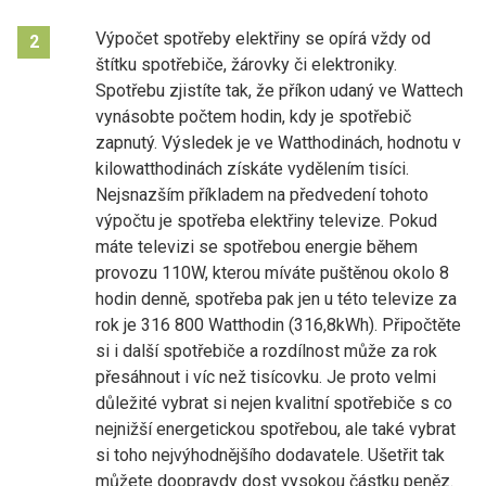
Výpočet spotřeby elektřiny se opírá vždy od
2
štítku spotřebiče, žárovky či elektroniky.
Spotřebu zjistíte tak, že příkon udaný ve Wattech
vynásobte počtem hodin, kdy je spotřebič
zapnutý. Výsledek je ve Watthodinách, hodnotu v
kilowatthodinách získáte vydělením tisíci.
Nejsnazším příkladem na předvedení tohoto
výpočtu je spotřeba elektřiny televize. Pokud
máte televizi se spotřebou energie během
provozu 110W, kterou míváte puštěnou okolo 8
hodin denně, spotřeba pak jen u této televize za
rok je 316 800 Watthodin (316,8kWh). Připočtěte
si i další spotřebiče a rozdílnost může za rok
přesáhnout i víc než tisícovku. Je proto velmi
důležité vybrat si nejen kvalitní spotřebiče s co
nejnižší energetickou spotřebou, ale také vybrat
si toho nejvýhodnějšího dodavatele. Ušetřit tak
můžete doopravdy dost vysokou částku peněz.