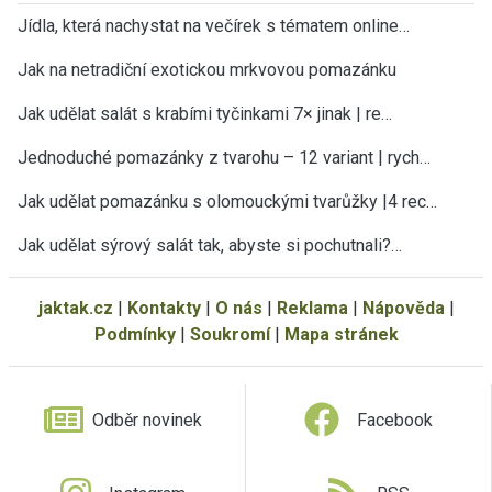
Jídla, která nachystat na večírek s tématem online…
Jak na netradiční exotickou mrkvovou pomazánku
Jak udělat salát s krabími tyčinkami 7× jinak | re…
Jednoduché pomazánky z tvarohu – 12 variant | rych…
Jak udělat pomazánku s olomouckými tvarůžky |4 rec…
Jak udělat sýrový salát tak, abyste si pochutnali?…
jaktak.cz
|
Kontakty
|
O nás
|
Reklama
|
Nápověda
|
Podmínky
|
Soukromí
|
Mapa stránek
Odběr novinek
Facebook