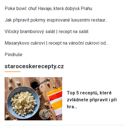
Poke bowl: chuť Havaje, která dobývá Prahu
Jak připravit pokrmy inspirované luxusními restaur…
Vlčický bramborový salát | recept na salát
Masarykovo cukroví | recept na vánoční cukroví od…
Pindruše
staroceskerecepty.cz
Top 5 receptů, které
zvládnete připravit i při
hra…