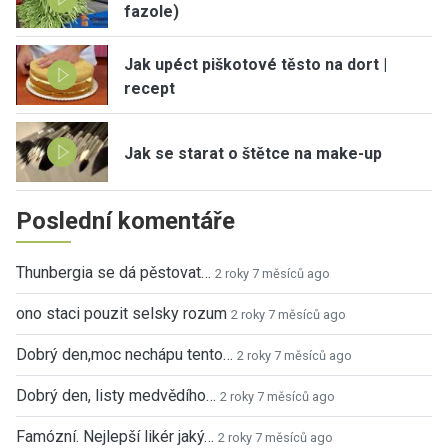
fazole)
Jak upéct piškotové těsto na dort |
recept
Jak se starat o štětce na make-up
Poslední komentáře
Thunbergia se dá pěstovat…
2 roky 7 měsíců ago
ono staci pouzit selsky rozum
2 roky 7 měsíců ago
Dobrý den,moc nechápu tento…
2 roky 7 měsíců ago
Dobrý den, listy medvědího…
2 roky 7 měsíců ago
Famózní. Nejlepší likér jaký…
2 roky 7 měsíců ago