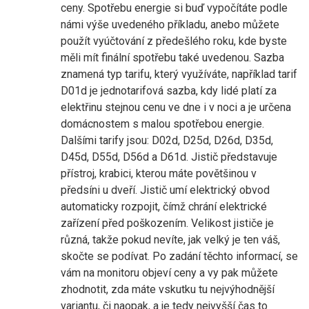
ceny. Spotřebu energie si buď vypočítáte podle
námi výše uvedeného příkladu, anebo můžete
použít vyúčtování z předešlého roku, kde byste
měli mít finální spotřebu také uvedenou. Sazba
znamená typ tarifu, který využíváte, například tarif
D01d je jednotarifová sazba, kdy lidé platí za
elektřinu stejnou cenu ve dne i v noci a je určena
domácnostem s malou spotřebou energie.
Dalšími tarify jsou: D02d, D25d, D26d, D35d,
D45d, D55d, D56d a D61d. Jistič představuje
přístroj, krabici, kterou máte povětšinou v
předsíni u dveří. Jistič umí elektrický obvod
automaticky rozpojit, čímž chrání elektrické
zařízení před poškozením. Velikost jističe je
různá, takže pokud nevíte, jak velký je ten váš,
skočte se podívat. Po zadání těchto informací, se
vám na monitoru objeví ceny a vy pak můžete
zhodnotit, zda máte vskutku tu nejvýhodnější
variantu, či naopak, a je tedy nejvyšší čas to