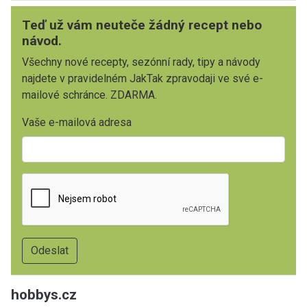
Teď už vám neuteče žádný recept nebo
návod.
Všechny nové recepty, sezónní rady, tipy a návody
najdete v pravidelném JakTak zpravodaji ve své e-
mailové schránce. ZDARMA.
Vaše e-mailová adresa
hobbys.cz