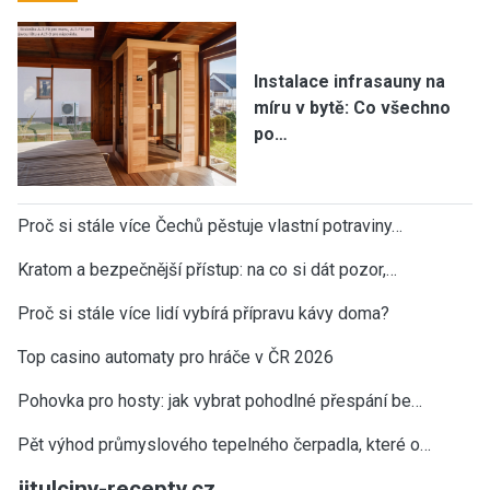
Instalace infrasauny na
míru v bytě: Co všechno
po…
Proč si stále více Čechů pěstuje vlastní potraviny…
Kratom a bezpečnější přístup: na co si dát pozor,…
Proč si stále více lidí vybírá přípravu kávy doma?
Top casino automaty pro hráče v ČR 2026
Pohovka pro hosty: jak vybrat pohodlné přespání be…
Pět výhod průmyslového tepelného čerpadla, které o…
jitulciny-recepty.cz