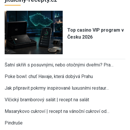
Top casino VIP program v
Česku 2026
Šatní skříň s posuvnými, nebo otočnými dveřmi? Pra…
Poke bowl: chuť Havaje, která dobývá Prahu
Jak připravit pokrmy inspirované luxusními restaur…
Vlčický bramborový salát | recept na salát
Masarykovo cukroví | recept na vánoční cukroví od…
Pindruše