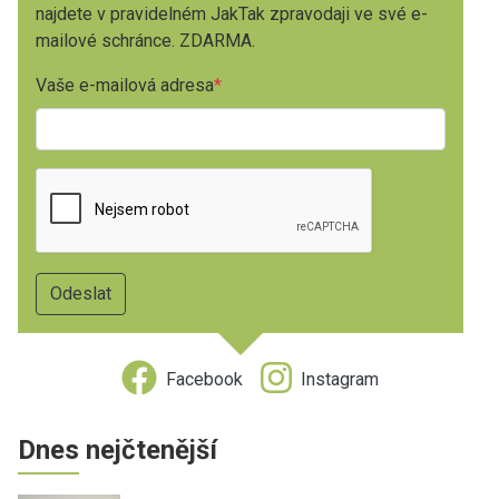
najdete v pravidelném JakTak zpravodaji ve své e-
mailové schránce. ZDARMA.
Vaše e-mailová adresa
Facebook
Instagram
Dnes nejčtenější