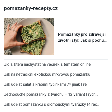
pomazanky-recepty.cz
Pomazánky pro zdravější
životní styl: Jak si pochu…
Jídla, která nachystat na večírek s tématem online…
Jak na netradiční exotickou mrkvovou pomazánku
Jak udělat salát s krabími tyčinkami 7× jinak | re…
Jednoduché pomazánky z tvarohu – 12 variant | rych…
Jak udělat pomazánku s olomouckými tvarůžky |4 rec…