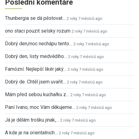
Poslední komentáře
Thunbergia se dá pěstovat…
2 roky 7 měsíců ago
ono staci pouzit selsky rozum
2 roky 7 měsíců ago
Dobrý den,moc nechápu tento…
2 roky 7 měsíců ago
Dobrý den, listy medvědího…
2 roky 7 měsíců ago
Famózní. Nejlepší likér jaký…
2 roky 7 měsíců ago
Dobrý de. Chtěl jsem uvařit…
2 roky 7 měsíců ago
Mám před sebou kuchařku z…
2 roky 7 měsíců ago
Paní Ivano, moc Vám děkujeme…
2 roky 7 měsíců ago
Já je dělám trošku jinak,…
2 roky 7 měsíců ago
A kde je na orientalnich…
2 roky 7 měsíců ago