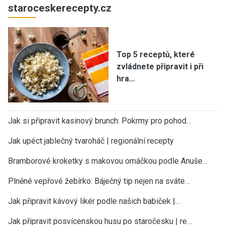
staroceskerecepty.cz
Top 5 receptů, které
zvládnete připravit i při
hra…
Jak si připravit kasinový brunch: Pokrmy pro pohod…
Jak upéct jablečný tvaroháč | regionální recepty
Bramborové kroketky s makovou omáčkou podle Anuše…
Plněné vepřové žebírko: Báječný tip nejen na sváte…
Jak připravit kávový likér podle našich babiček |…
Jak připravit posvícenskou husu po staročesku | re…