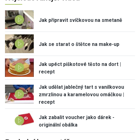
Jak připravit svíčkovou na smetaně
Jak se starat o štětce na make-up
Jak upéct piškotové těsto na dort |
recept
Jak udělat jablečný tart s vanilkovou
zmrzlinou a karamelovou omáčkou |
recept
Jak zabalit voucher jako dárek -
originální obálka