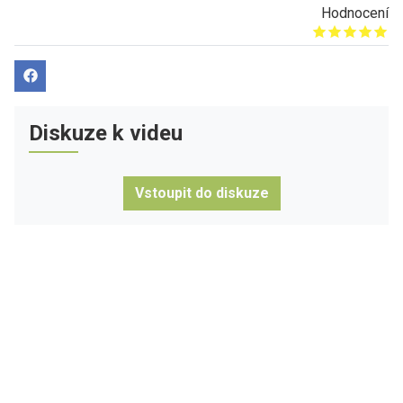
Hodnocení
Give it 1/5
Give it 2/5
Give it 3/5
Give it 4/5
Give it 5/5
Diskuze k videu
Vstoupit do diskuze