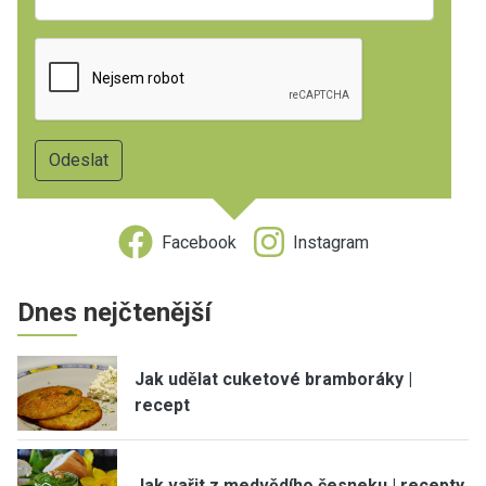
Facebook
Instagram
Dnes nejčtenější
Jak udělat cuketové bramboráky |
recept
Jak vařit z medvědího česneku | recepty