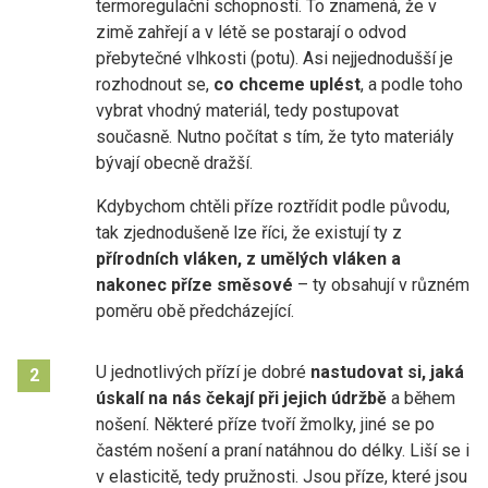
termoregulační schopností. To znamená, že v
zimě zahřejí a v létě se postarají o odvod
přebytečné vlhkosti (potu). Asi nejjednodušší je
rozhodnout se,
co chceme uplést
, a podle toho
vybrat vhodný materiál, tedy postupovat
současně. Nutno počítat s tím, že tyto materiály
bývají obecně dražší.
Kdybychom chtěli příze roztřídit podle původu,
tak zjednodušeně lze říci, že existují ty z
přírodních vláken, z umělých vláken a
nakonec příze směsové
– ty obsahují v různém
poměru obě předcházející.
U jednotlivých přízí je dobré
nastudovat si, jaká
2
úskalí na nás čekají při jejich údržbě
a během
nošení. Některé příze tvoří
žmolky, jiné se po
častém nošení a praní natáhnou do délky. Liší se i
v elasticitě, tedy pružnosti. Jsou příze, které jsou