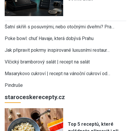
Šatní skříň s posuvnými, nebo otočnými dveřmi? Pra…
Poke bowl: chuť Havaje, která dobývá Prahu
Jak připravit pokrmy inspirované luxusními restaur…
Vlčický bramborový salát | recept na salát
Masarykovo cukroví | recept na vánoční cukroví od…
Pindruše
staroceskerecepty.cz
Top 5 receptů, které