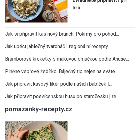
zvládnete připravit i při
hra…
Jak si připravit kasinový brunch: Pokrmy pro pohod…
Jak upéct jablečný tvaroháč | regionální recepty
Bramborové kroketky s makovou omáčkou podle Anuše…
Plněné vepřové žebírko: Báječný tip nejen na sváte…
Jak připravit kávový likér podle našich babiček |…
Jak připravit posvícenskou husu po staročesku | re…
pomazanky-recepty.cz