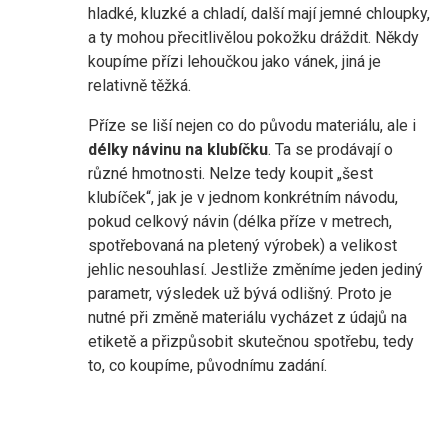
hladké, kluzké a chladí, další mají jemné chloupky,
a ty mohou přecitlivělou pokožku dráždit. Někdy
koupíme přízi lehoučkou jako vánek, jiná je
relativně těžká.
Příze se liší nejen co do původu materiálu, ale i
délky návinu na klubíčku
. Ta se prodávají o
různé hmotnosti. Nelze tedy koupit „šest
klubíček“, jak je v jednom konkrétním návodu,
pokud celkový návin (délka příze v metrech,
spotřebovaná na pletený výrobek) a velikost
jehlic nesouhlasí. Jestliže změníme jeden jediný
parametr, výsledek už bývá odlišný. Proto je
nutné při změně materiálu vycházet z údajů na
etiketě a přizpůsobit skutečnou spotřebu, tedy
to, co koupíme, původnímu zadání.