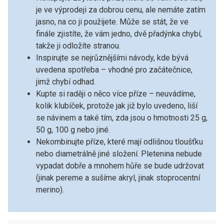
je ve výprodeji za dobrou cenu, ale nemáte zatím
jasno, na co ji použijete. Může se stát, že ve
finále zjistíte, že vám jedno, dvě přadýnka chybí,
takže ji odložíte stranou.
Inspirujte se nejrůznějšími návody, kde bývá
uvedena spotřeba – vhodné pro začátečnice,
jimž chybí odhad.
Kupte si raději o něco více příze – neuvádíme,
kolik klubíček, protože jak již bylo uvedeno, liší
se návinem a také tím, zda jsou o hmotnosti 25 g,
50 g, 100 g nebo jiné.
Nekombinujte příze, které mají odlišnou tloušťku
nebo diametrálně jiné složení. Pletenina nebude
vypadat dobře a mnohem hůře se bude udržovat
(jinak pereme a sušíme akryl, jinak stoprocentní
merino).