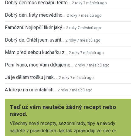
Dobrý den,moc nechápu tento…
2 roky 7 měsíců ago
Dobrý den, listy medvědího…
2 roky 7 měsíců ago
Famózní. Nejlepší likér jaký…
2 roky 7 měsíců ago
Dobrý de. Chtěl jsem uvařit…
2 roky 7 měsíců ago
Mám před sebou kuchařku z…
2 roky 7 měsíců ago
Paní Ivano, moc Vám děkujeme…
2 roky 7 měsíců ago
Já je dělám trošku jinak,…
2 roky 7 měsíců ago
A kde je na orientalnich…
2 roky 7 měsíců ago
Teď už vám neuteče žádný recept nebo
návod.
Všechny nové recepty, sezónní rady, tipy a návody
najdete v pravidelném JakTak zpravodaji ve své e-