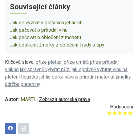
Související články
Jak se vyznat v pletacích jehlicích
Jak pečovat o přírodní vlnu
Jak pečovat o oblečení z mohéru
Jak odstranit žmolky z oblečení | rady a tipy
Klíčová slova:
příze
pletací příze
umělá příze
přírodní
vlákno
jak správně vybírat přízi
jak správně vybírat vlnu na
pletení
tloušťka jehlic
délka návinu
přírodní materiál
žmolky
údržba pleteniny
Autor:
MARTI
|
Zobrazit autorská práva
Hodnocení
Give it 1/5
Give it 2/5
Give it 3/5
Give it 4/5
Give it 5/5