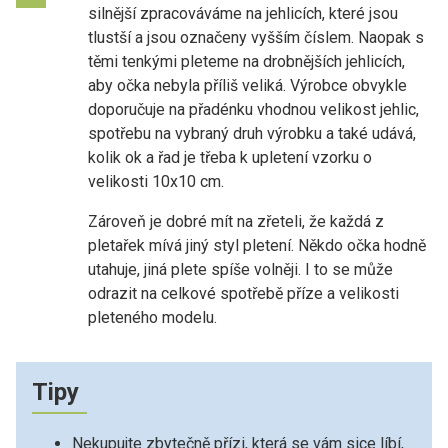
silnější zpracováváme na jehlicích, které jsou
tlustší a jsou označeny vyšším číslem. Naopak s
těmi tenkými pleteme na drobnějších jehlicích,
aby očka nebyla příliš veliká. Výrobce obvykle
doporučuje na přadénku vhodnou velikost jehlic,
spotřebu na vybraný druh výrobku a také udává,
kolik ok a řad je třeba k upletení vzorku o
velikosti 10x10 cm.
Zároveň je dobré mít na zřeteli, že každá z
pletařek mívá jiný styl pletení. Někdo očka hodně
utahuje, jiná plete spíše volněji. I to se může
odrazit na celkové spotřebě příze a velikosti
pleteného modelu.
Tipy
Nekupujte zbytečně přízi, která se vám sice líbí,