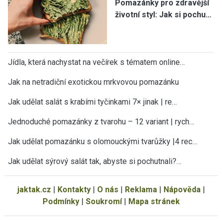
Pomazánky pro zdravější
životní styl: Jak si pochu…
Jídla, která nachystat na večírek s tématem online…
Jak na netradiční exotickou mrkvovou pomazánku
Jak udělat salát s krabími tyčinkami 7× jinak | re…
Jednoduché pomazánky z tvarohu – 12 variant | rych…
Jak udělat pomazánku s olomouckými tvarůžky |4 rec…
Jak udělat sýrový salát tak, abyste si pochutnali?…
jaktak.cz
|
Kontakty
|
O nás
|
Reklama
|
Nápověda
|
Podmínky
|
Soukromí
|
Mapa stránek