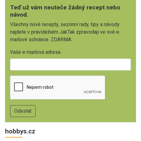
Teď už vám neuteče žádný recept nebo
návod.
Všechny nové recepty, sezónní rady, tipy a návody
najdete v pravidelném JakTak zpravodaji ve své e-
mailové schránce. ZDARMA.
Vaše e-mailová adresa
hobbys.cz