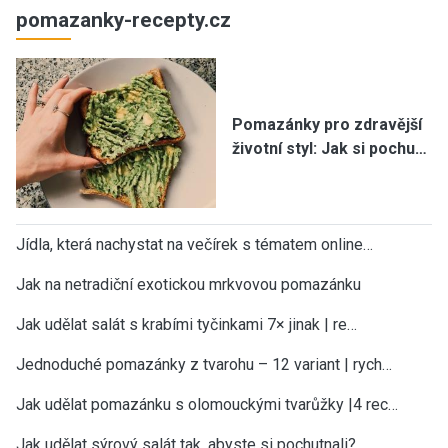
pomazanky-recepty.cz
Pomazánky pro zdravější
životní styl: Jak si pochu…
Jídla, která nachystat na večírek s tématem online…
Jak na netradiční exotickou mrkvovou pomazánku
Jak udělat salát s krabími tyčinkami 7× jinak | re…
Jednoduché pomazánky z tvarohu – 12 variant | rych…
Jak udělat pomazánku s olomouckými tvarůžky |4 rec…
Jak udělat sýrový salát tak, abyste si pochutnali?…