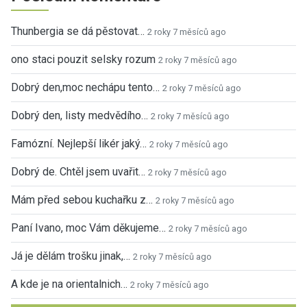
Thunbergia se dá pěstovat…
2 roky 7 měsíců ago
ono staci pouzit selsky rozum
2 roky 7 měsíců ago
Dobrý den,moc nechápu tento…
2 roky 7 měsíců ago
Dobrý den, listy medvědího…
2 roky 7 měsíců ago
Famózní. Nejlepší likér jaký…
2 roky 7 měsíců ago
Dobrý de. Chtěl jsem uvařit…
2 roky 7 měsíců ago
Mám před sebou kuchařku z…
2 roky 7 měsíců ago
Paní Ivano, moc Vám děkujeme…
2 roky 7 měsíců ago
Já je dělám trošku jinak,…
2 roky 7 měsíců ago
A kde je na orientalnich…
2 roky 7 měsíců ago