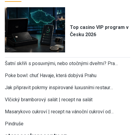
Top casino VIP program v
Česku 2026
Šatní skříň s posuvnými, nebo otočnými dveřmi? Pra…
Poke bowl: chuť Havaje, která dobývá Prahu
Jak připravit pokrmy inspirované luxusními restaur…
Vlčický bramborový salát | recept na salát
Masarykovo cukroví | recept na vánoční cukroví od…
Pindruše