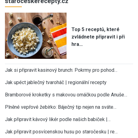
staroceskerecepty.cz
Top 5 receptů, které
zvládnete připravit i při
hra…
Jak si připravit kasinový brunch: Pokrmy pro pohod…
Jak upéct jablečný tvaroháč | regionální recepty
Bramborové kroketky s makovou omáčkou podle Anuše…
Plněné vepřové žebírko: Báječný tip nejen na sváte…
Jak připravit kávový likér podle našich babiček |…
Jak připravit posvícenskou husu po staročesku | re…