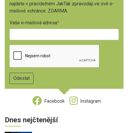
najdete v pravidelném JakTak zpravodaji ve své e-
mailové schránce. ZDARMA.
Vaše e-mailová adresa
Facebook
Instagram
Dnes nejčtenější