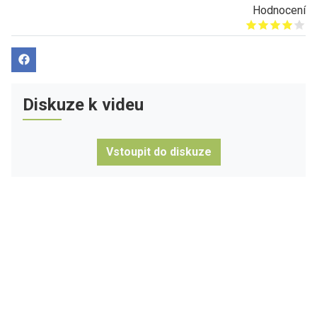
Hodnocení
Give it 1/5
Give it 2/5
Give it 3/5
Give it 4/5
Give it 5/5
Diskuze k videu
Vstoupit do diskuze