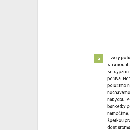
Tvary polo
5
stranou do
se sypání n
pečiva. Ne
položíme n
necháváme 
nabydou. K
banketky p
namočíme, 
špetkou pr
dost aroma