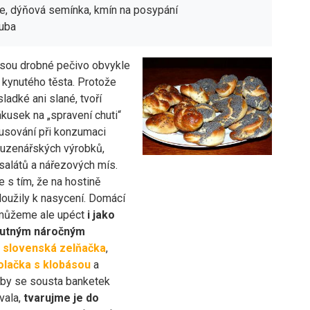
e, dýňová semínka, kmín na posypání
ouba
sou drobné pečivo obvykle
 kynutého těsta. Protože
sladké ani slané, tvoří
kusek na „spravení chuti“
usování při konzumaci
uzenářských výrobků,
salátů a nářezových mís.
 s tím, že na hostině
loužily k nasycení. Domácí
 můžeme ale upéct
i jako
 hutným náročným
slovenská zelňačka
,
olačka s klobásou
a
by se sousta banketek
vala,
tvarujme je do