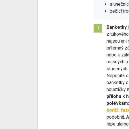
slunečnic
pečící tr
Banketky
j
1
z tukového
nejsou ani 
příjemný zá
nebo k zak
masných a 
studených 
Nepočítá se
banketky s
houstičky
přílohu k
polévkám:
boršč
,
faz
podobně. A
lépe ulamo