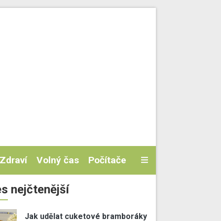
Zdraví
Volný čas
Počítače
s nejčtenější
Jak udělat cuketové bramboráky