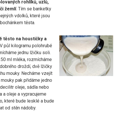
lovaných rohlíků, uzlů,
či žemlí
. Tím se banketky
čejných vdolků, které jsou
n bochánkem těsta.
 těsto na houstičky a
V půl kilogramu polohrubé
ícháme jednu lžičku soli.
50 ml mléka, rozmícháme
dobrého droždí, dvě lžičky
ochu mouky. Necháme vzejít
 mouky pak přidáme jedno
decilitr oleje, sádla nebo
a a oleje a vypracujeme
o, které bude lesklé a bude
at od stěn nádoby.