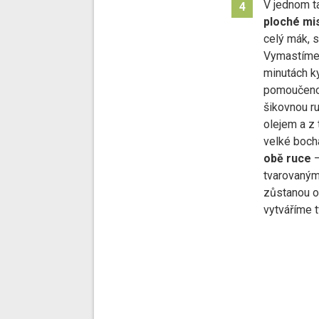
V jednom ta
4
ploché mis
celý mák, 
Vymastíme 
minutách k
pomoučenou
šikovnou r
olejem a z
velké boch
obě ruce
–
tvarovaným
zůstanou o
vytváříme t