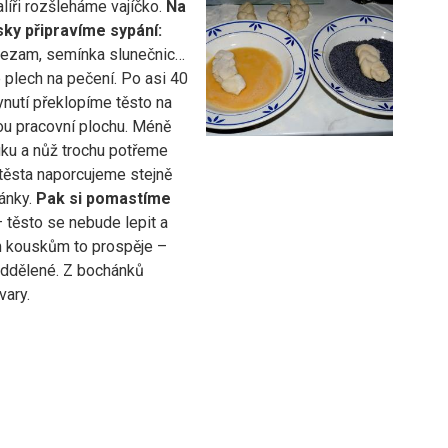
líři rozšleháme vajíčko.
Na
ky připravíme sypání:
sezam, semínka slunečnic…
plech na pečení. Po asi 40
ynutí překlopíme těsto na
 pracovní plochu. Méně
uku a nůž trochu potřeme
 těsta naporcujeme stejně
ánky.
Pak si pomastíme
 těsto se nebude lepit a
 kouskům to prospěje –
ddělené. Z bochánků
vary.