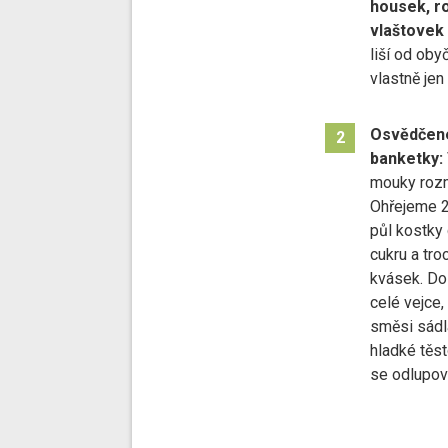
housek, ro
vlaštovek 
liší od oby
vlastně je
Osvědčené
2
banketky:
mouky rozm
Ohřejeme 2
půl kostky 
cukru a tr
kvásek. Do
celé vejce, 
směsi sádl
hladké těst
se odlupov