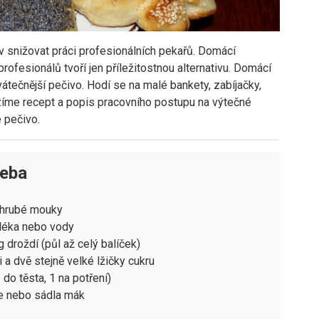
v snižovat práci profesionálních pekařů. Domácí
rofesionálů tvoří jen příležitostnou alternativu. Domácí
átečnější pečivo. Hodí se na malé bankety, zabíjačky,
bízíme recept a popis pracovního postupu na výtečné
 pečivo.
řeba
ohrubé mouky
léka nebo vody
g droždí (půl až celý balíček)
i a dvě stejně velké lžičky cukru
 do těsta, 1 na potření)
je nebo sádla mák