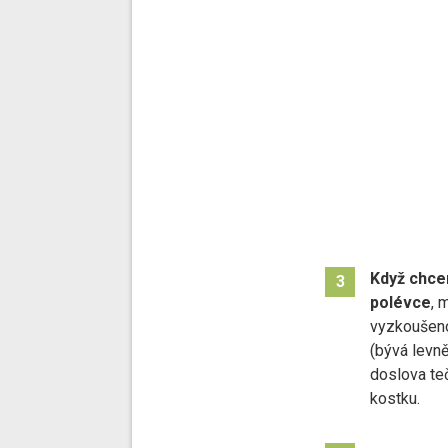
Když chce
3
polévce
, 
vyzkoušeno,
(bývá levně
doslova te
kostku.