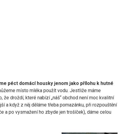
me péct domácí housky jenom jako přílohu k hutné
můžeme místo mléka použít vodu. Jestliže máme
 že droždí, které nabízí „náš“ obchod není moc kvalitní
jší a když z něj děláme třeba pomazánku, při rozpouštění
če a po vysmažení ho zbyde jen trošíček), dáme celou