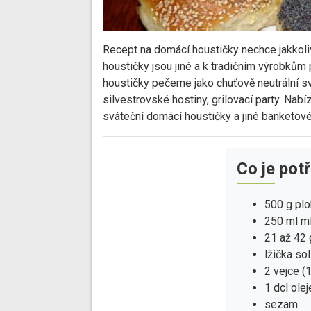
Recept na domácí houstičky nechce jakkoli
houstičky jsou jiné a k tradičním výrobkům p
houstičky pečeme jako chuťově neutrální sv
silvestrovské hostiny, grilovací party. Na
sváteční domácí houstičky a jiné banketové
Co je pot
500 g pl
250 ml m
21 až 42 
lžička sol
2 vejce (1
1 dcl ole
sezam