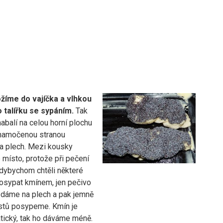
žíme do vajíčka a vlhkou
 talířku se sypáním.
Tak
abalí na celou horní plochu
namočenou stranou
a plech. Mezi kousky
místo, protože při pečení
dybychom chtěli některé
osypat kmínem, jen pečivo
dáme na plech a pak jemně
stů posypeme. Kmín je
tický, tak ho dáváme méně.