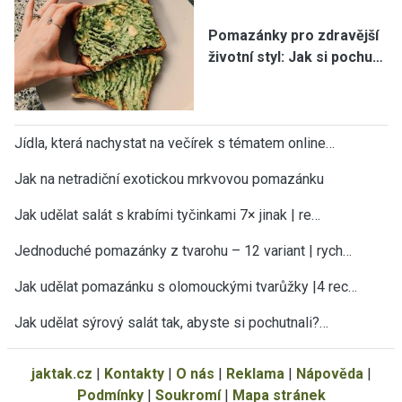
Pomazánky pro zdravější
životní styl: Jak si pochu…
Jídla, která nachystat na večírek s tématem online…
Jak na netradiční exotickou mrkvovou pomazánku
Jak udělat salát s krabími tyčinkami 7× jinak | re…
Jednoduché pomazánky z tvarohu – 12 variant | rych…
Jak udělat pomazánku s olomouckými tvarůžky |4 rec…
Jak udělat sýrový salát tak, abyste si pochutnali?…
jaktak.cz
|
Kontakty
|
O nás
|
Reklama
|
Nápověda
|
Podmínky
|
Soukromí
|
Mapa stránek