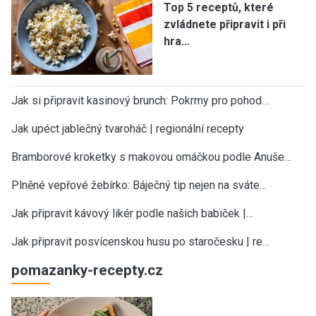
Top 5 receptů, které
zvládnete připravit i při
hra…
Jak si připravit kasinový brunch: Pokrmy pro pohod…
Jak upéct jablečný tvaroháč | regionální recepty
Bramborové kroketky s makovou omáčkou podle Anuše…
Plněné vepřové žebírko: Báječný tip nejen na sváte…
Jak připravit kávový likér podle našich babiček |…
Jak připravit posvícenskou husu po staročesku | re…
pomazanky-recepty.cz