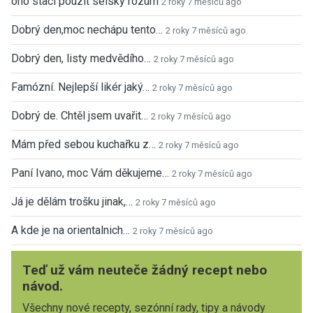
ono staci pouzit selsky rozum
2 roky 7 měsíců ago
Dobrý den,moc nechápu tento…
2 roky 7 měsíců ago
Dobrý den, listy medvědího…
2 roky 7 měsíců ago
Famózní. Nejlepší likér jaký…
2 roky 7 měsíců ago
Dobrý de. Chtěl jsem uvařit…
2 roky 7 měsíců ago
Mám před sebou kuchařku z…
2 roky 7 měsíců ago
Paní Ivano, moc Vám děkujeme…
2 roky 7 měsíců ago
Já je dělám trošku jinak,…
2 roky 7 měsíců ago
A kde je na orientalnich…
2 roky 7 měsíců ago
Teď už vám neuteče žádný recept nebo
návod.
Všechny nové recepty, sezónní rady, tipy a návody