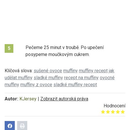
Pečeme 25 minut v troubě. Po upečení
5
posypeme moučkovým cukrem.
Klíčová slova:
sušené ovoce
muffiny
muffiny recept
jak
udělat muffiny
sladké muffiny
recept na muffiny
ovocné
muffiny
muffiny z ovoce
sladké muffiny recept
Autor:
KJersey
|
Zobrazit autorská práva
Hodnocení
Give it 1/5
Give it 2/5
Give it 3/5
Give it 4/5
Give it 5/5