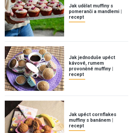
Jak udělat muffiny s
pomeranči a mandlemi |
recept
Jak jednoduše upéct
kávové, rumem
provoněné muffiny |
recept
Jak upéct cornflakes
muffiny s banánem |
recept