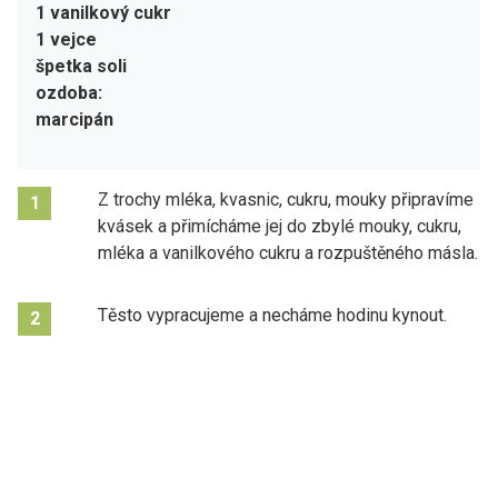
1 vanilkový cukr
1 vejce
špetka soli
ozdoba:
marcipán
Z trochy mléka, kvasnic, cukru, mouky připravíme
1
kvásek a přimícháme jej do zbylé mouky, cukru,
mléka a vanilkového cukru a rozpuštěného másla.
Těsto vypracujeme a necháme hodinu kynout.
2