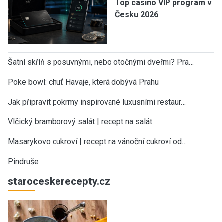
Top casino VIP program v
Česku 2026
Šatní skříň s posuvnými, nebo otočnými dveřmi? Pra…
Poke bowl: chuť Havaje, která dobývá Prahu
Jak připravit pokrmy inspirované luxusními restaur…
Vlčický bramborový salát | recept na salát
Masarykovo cukroví | recept na vánoční cukroví od…
Pindruše
staroceskerecepty.cz