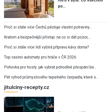
míru v bytě: Co všechno
po…
Proč si stále více Čechů pěstuje vlastní potraviny…
Kratom a bezpečnější přístup: na co si dát pozor,…
Proč si stále více lidí vybírá přípravu kávy doma?
Top casino automaty pro hráče v ČR 2026
Pohovka pro hosty: jak vybrat pohodlné přespání be…
Pět výhod průmyslového tepelného čerpadla, které o…
jitulciny-recepty.cz