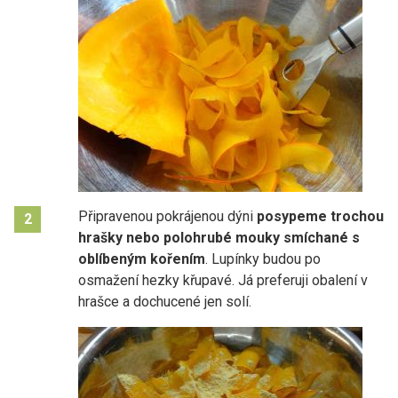
Připravenou pokrájenou dýni
posypeme trochou
2
hrašky nebo polohrubé mouky smíchané s
oblíbeným kořením
. Lupínky budou po
osmažení hezky křupavé. Já preferuji obalení v
hrašce a dochucené jen solí.