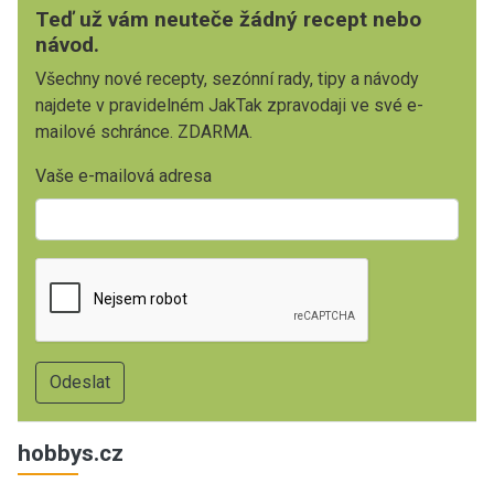
Teď už vám neuteče žádný recept nebo
návod.
Všechny nové recepty, sezónní rady, tipy a návody
najdete v pravidelném JakTak zpravodaji ve své e-
mailové schránce. ZDARMA.
Vaše e-mailová adresa
hobbys.cz