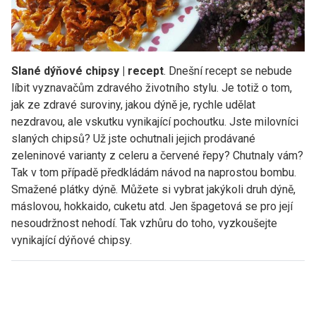
Slané dýňové chipsy | recept
. Dnešní recept se nebude
líbit vyznavačům zdravého životního stylu. Je totiž o tom,
jak ze zdravé suroviny, jakou dýně je, rychle udělat
nezdravou, ale vskutku vynikající pochoutku. Jste milovníci
slaných chipsů? Už jste ochutnali jejich prodávané
zeleninové varianty z celeru a červené řepy? Chutnaly vám?
Tak v tom případě předkládám návod na naprostou bombu.
Smažené plátky dýně. Můžete si vybrat jakýkoli druh dýně,
máslovou, hokkaido, cuketu atd. Jen špagetová se pro její
nesoudržnost nehodí. Tak vzhůru do toho, vyzkoušejte
vynikající dýňové chipsy.