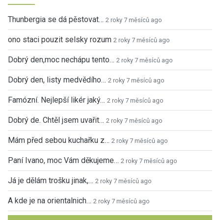
Thunbergia se dá pěstovat…
2 roky 7 měsíců ago
ono staci pouzit selsky rozum
2 roky 7 měsíců ago
Dobrý den,moc nechápu tento…
2 roky 7 měsíců ago
Dobrý den, listy medvědího…
2 roky 7 měsíců ago
Famózní. Nejlepší likér jaký…
2 roky 7 měsíců ago
Dobrý de. Chtěl jsem uvařit…
2 roky 7 měsíců ago
Mám před sebou kuchařku z…
2 roky 7 měsíců ago
Paní Ivano, moc Vám děkujeme…
2 roky 7 měsíců ago
Já je dělám trošku jinak,…
2 roky 7 měsíců ago
A kde je na orientalnich…
2 roky 7 měsíců ago