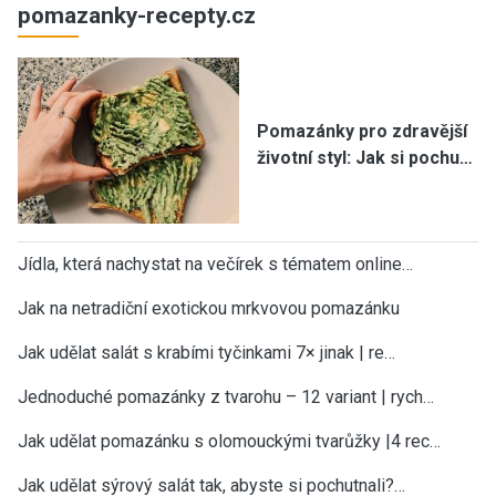
pomazanky-recepty.cz
Pomazánky pro zdravější
životní styl: Jak si pochu…
Jídla, která nachystat na večírek s tématem online…
Jak na netradiční exotickou mrkvovou pomazánku
Jak udělat salát s krabími tyčinkami 7× jinak | re…
Jednoduché pomazánky z tvarohu – 12 variant | rych…
×
Teď už vám neuteče žádný recept nebo
Jak udělat pomazánku s olomouckými tvarůžky |4 rec…
návod.
Jak udělat sýrový salát tak, abyste si pochutnali?…
Všechny nové recepty, sezónní rady, tipy a návody