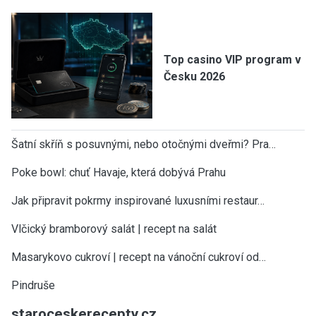
Top casino VIP program v
Česku 2026
Šatní skříň s posuvnými, nebo otočnými dveřmi? Pra…
Poke bowl: chuť Havaje, která dobývá Prahu
Jak připravit pokrmy inspirované luxusními restaur…
Vlčický bramborový salát | recept na salát
Masarykovo cukroví | recept na vánoční cukroví od…
Pindruše
staroceskerecepty.cz