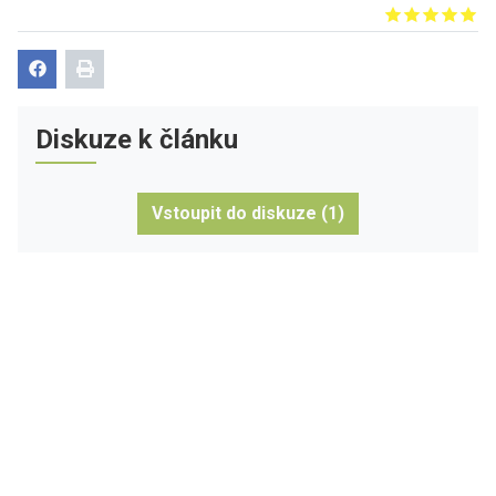
Give it 1/5
Give it 2/5
Give it 3/5
Give it 4/5
Give it 5/5
Diskuze k článku
Vstoupit do diskuze (1)