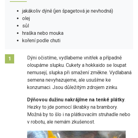
jakákoliv dýně (jen špagetová je nevhodná)
olej
sůl
hraška nebo mouka
koření podle chuti
Dýni očistíme, vydlabeme vnitřek a případně
1
oloupáme slupku. Cukety a hokkaido se loupat
nemusejí, slupka při smažení změkne. Vydlabaná
semena nevyhazujeme, ale usušíme ke
konzumaci. Jsou důležitým zdrojem zinku.
Dýňovou dužinu nakrájíme na tenké plátky
.
Hezky to jde pomocí škrabky na brambory.
Možná by to šlo i na plátkovacím struhadle nebo
v robotu, ale nemám zkušenost.