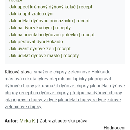
Jak upéct krémový dýňový koláč | recept
Jak koupit zralou dýni
Jak udělat dýňovou pomazánku | recept
Jak na dýni v kuchyni | recepty
Jak na orientální dýňovou polévku | recept
Jak pěstovat dýni Hokaido
Jak uvařit dýňové zelí | recept
Jak udělat dýňové máslo | recepty
Klíčová slova:
smažené
chipsy
zeleninové
Hokkaido
máslová
cuketa
tykev
olej
mlsání
lupínky
jak připravit
dýňové chipsy
jak usmažit dýňové chipsy
jak udělat dýňové
chipsy
recept na dýňové chipsy
předpis na dýňové chipsy
jak připravit chipsy z dýně
jak udělat chipsy s dýně
zdravé
zeleninové chipsy
Autor:
Mirka K.
|
Zobrazit autorská práva
Hodnocení