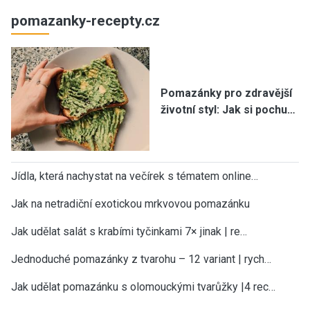
pomazanky-recepty.cz
Pomazánky pro zdravější
životní styl: Jak si pochu…
Jídla, která nachystat na večírek s tématem online…
Jak na netradiční exotickou mrkvovou pomazánku
Jak udělat salát s krabími tyčinkami 7× jinak | re…
Jednoduché pomazánky z tvarohu – 12 variant | rych…
Jak udělat pomazánku s olomouckými tvarůžky |4 rec…