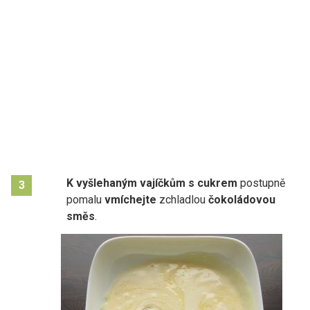
K vyšlehaným vajíčkům s cukrem
postupně
3
pomalu
vmíchejte
zchladlou
čokoládovou
směs
.