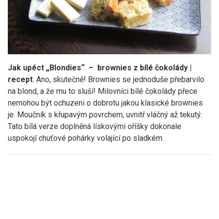
Jak upéct „Blondies“ – brownies z bílé čokolády |
recept
. Ano, skutečně! Brownies se jednoduše přebarvilo
na blond, a že mu to sluší! Milovníci bílé čokolády přece
nemohou být ochuzeni o dobrotu jakou klasické brownies
je. Moučník s křupavým povrchem, uvnitř vláčný až tekutý.
Tato bílá verze doplněná lískovými oříšky dokonale
uspokojí chuťové pohárky volající po sladkém.