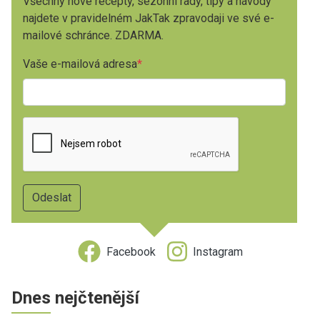
Všechny nové recepty, sezónní rady, tipy a návody
najdete v pravidelném JakTak zpravodaji ve své e-
mailové schránce. ZDARMA.
Vaše e-mailová adresa
Facebook
Instagram
Dnes nejčtenější