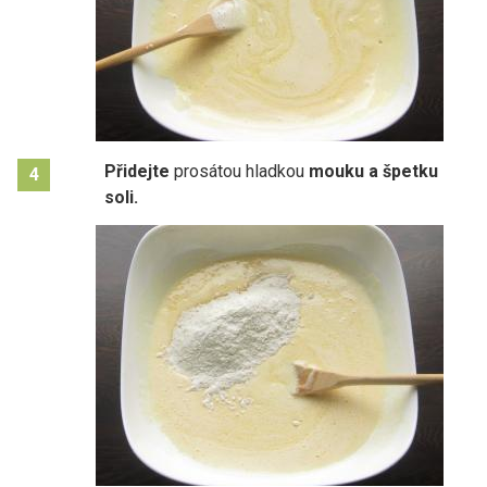
Přidejte
prosátou hladkou
mouku a špetku
4
soli.