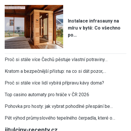
Instalace infrasauny na
míru v bytě: Co všechno
po…
Proč si stále více Čechů pěstuje vlastní potraviny…
Kratom a bezpečnější přístup: na co si dát pozor,…
Proč si stále více lidí vybírá přípravu kávy doma?
Top casino automaty pro hráče v ČR 2026
Pohovka pro hosty: jak vybrat pohodlné přespání be…
Pět výhod průmyslového tepelného čerpadla, které o…
jitulciny-recepty.cz