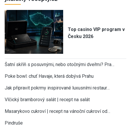
Top casino VIP program v
Česku 2026
Šatní skříň s posuvnými, nebo otočnými dveřmi? Pra…
Poke bowl: chuť Havaje, která dobývá Prahu
Jak připravit pokrmy inspirované luxusními restaur…
Vlčický bramborový salát | recept na salát
Masarykovo cukroví | recept na vánoční cukroví od…
Pindruše