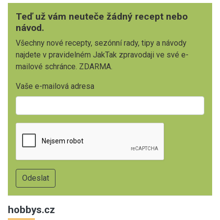
Teď už vám neuteče žádný recept nebo
návod.
Všechny nové recepty, sezónní rady, tipy a návody
najdete v pravidelném JakTak zpravodaji ve své e-
mailové schránce. ZDARMA.
Vaše e-mailová adresa
hobbys.cz