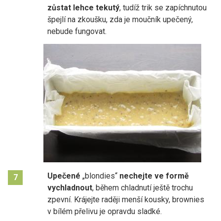
zůstat lehce tekutý
, tudíž trik se zapíchnutou
špejlí na zkoušku, zda je moučník upečený,
nebude fungovat.
Upečené
„blondies“
nechejte ve formě
7
vychladnout
, během chladnutí ještě trochu
zpevní. Krájejte raději menší kousky, brownies
v bílém přelivu je opravdu sladké.