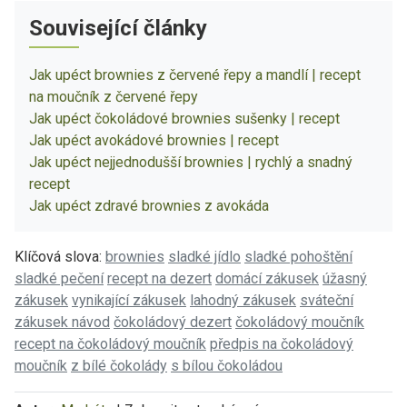
Související články
Jak upéct brownies z červené řepy a mandlí | recept
na moučník z červené řepy
Jak upéct čokoládové brownies sušenky | recept
Jak upéct avokádové brownies | recept
Jak upéct nejjednodušší brownies | rychlý a snadný
recept
Jak upéct zdravé brownies z avokáda
Klíčová slova:
brownies
sladké jídlo
sladké pohoštění
sladké pečení
recept na dezert
domácí zákusek
úžasný
zákusek
vynikající zákusek
lahodný zákusek
sváteční
zákusek návod
čokoládový dezert
čokoládový moučník
recept na čokoládový moučník
předpis na čokoládový
moučník
z bílé čokolády
s bílou čokoládou