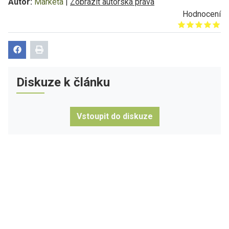
Autor:
Markéta
|
Zobrazit autorská práva
Hodnocení
Give it 1/5
Give it 2/5
Give it 3/5
Give it 4/5
Give it 5/5
Diskuze k článku
Vstoupit do diskuze