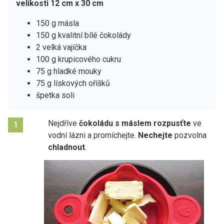
velikosti 12 cm x 30 cm
150 g másla
150 g kvalitní bílé čokolády
2 velká vajíčka
100 g krupicového cukru
75 g hladké mouky
75 g lískových oříšků
špetka soli
Nejdříve
čokoládu s máslem rozpusťte
ve
1
vodní lázni a promíchejte.
Nechejte
pozvolna
chladnout
.