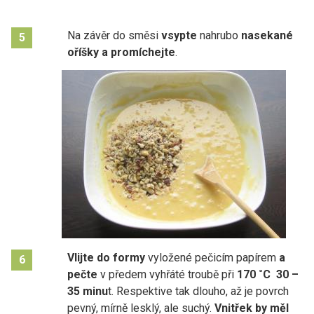
Na závěr do směsi
vsypte
nahrubo
nasekané
5
oříšky a promíchejte
.
Vlijte do formy
vyložené pečicím papírem
a
6
pečte
v předem vyhřáté troubě při
170 ˚C 30 –
35 minu
t. Respektive tak dlouho, až je povrch
pevný, mírně lesklý, ale suchý.
Vnitřek by měl