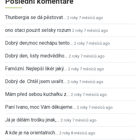
Poslední komentáře
Thunbergia se dá pěstovat…
2 roky 7 měsíců ago
ono staci pouzit selsky rozum
2 roky 7 měsíců ago
Dobrý den,moc nechápu tento…
2 roky 7 měsíců ago
Dobrý den, listy medvědího…
2 roky 7 měsíců ago
Famózní. Nejlepší likér jaký…
2 roky 7 měsíců ago
Dobrý de. Chtěl jsem uvařit…
2 roky 7 měsíců ago
Mám před sebou kuchařku z…
2 roky 7 měsíců ago
Paní Ivano, moc Vám děkujeme…
2 roky 7 měsíců ago
Já je dělám trošku jinak,…
2 roky 7 měsíců ago
A kde je na orientalnich…
2 roky 8 měsíců ago