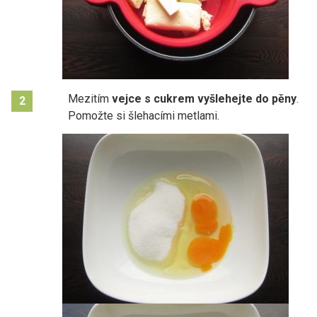
Mezitím
vejce s cukrem vyšlehejte do pěny
.
2
Pomožte si šlehacími metlami.