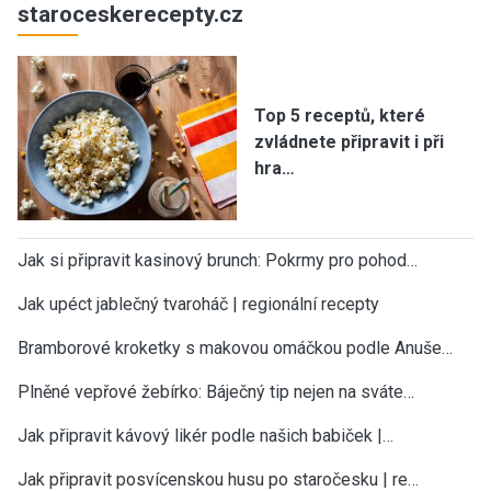
staroceskerecepty.cz
Top 5 receptů, které
zvládnete připravit i při
hra…
Jak si připravit kasinový brunch: Pokrmy pro pohod…
Jak upéct jablečný tvaroháč | regionální recepty
Bramborové kroketky s makovou omáčkou podle Anuše…
Plněné vepřové žebírko: Báječný tip nejen na sváte…
Jak připravit kávový likér podle našich babiček |…
Jak připravit posvícenskou husu po staročesku | re…