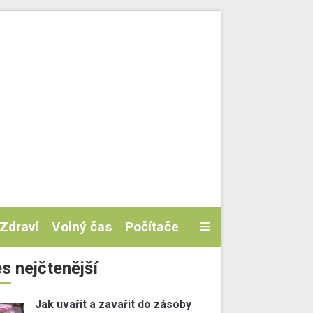
Zdraví
Volný čas
Počítače
s nejčtenější
Jak uvařit a zavařit do zásoby