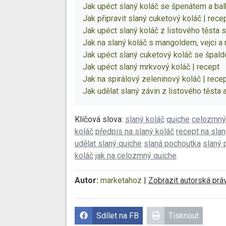
Jak upéct slaný koláč se špenátem a ba
Jak připravit slaný cuketový koláč | rece
Jak upéct slaný koláč z listového těsta 
Jak na slaný koláč s mangoldem, vejci a r
Jak upéct slaný cuketový koláč se špal
Jak upéct slaný mrkvový koláč | recept
Jak na spirálový zeleninový koláč | rece
Jak udělat slaný závin z listového těsta 
Klíčová slova:
slaný koláč
quiche
celozrnný
koláč
předpis na slaný koláč
recept na sla
udělat slaný quiche
slaná pochoutka
slaný
koláč
jak na celozrnný quiche
Autor:
marketahoz
|
Zobrazit autorská prá
Sdílet na FB
Tisknout