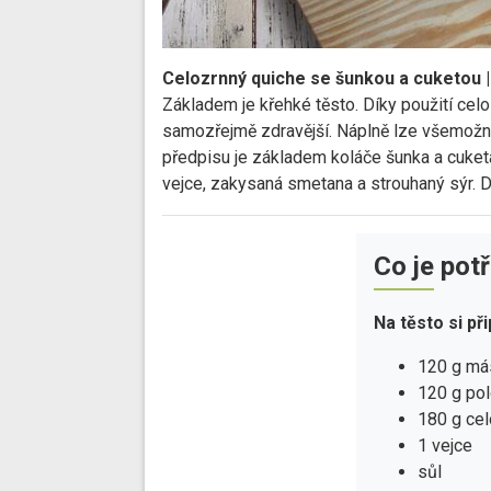
Celozrnný quiche se šunkou a cuketou |
Základem je křehké těsto. Díky použití celo
samozřejmě zdravější. Náplně lze všemožně
předpisu je základem koláče šunka a cuketa, 
vejce, zakysaná smetana a strouhaný sýr. D
Co je pot
Na těsto si př
120 g má
120 g pol
180 g cel
1 vejce
sůl