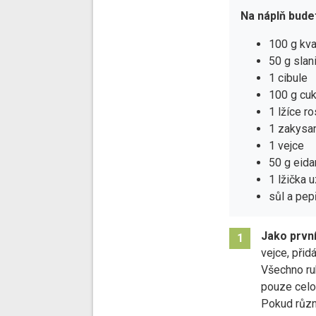
Na náplň bude
100 g kva
50 g slan
1 cibule
100 g cu
1 lžíce ro
1 zakysa
1 vejce
50 g eid
1 lžička 
sůl a pep
Jako první
1
vejce, přid
Všechno ru
pouze celo
Pokud různ