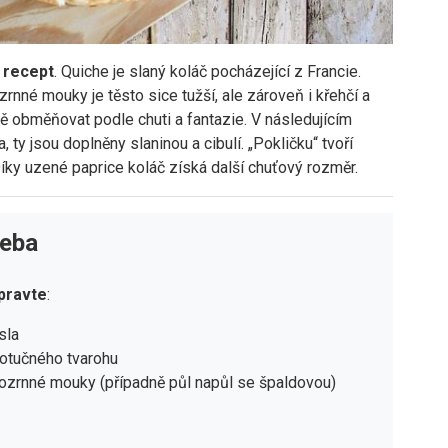
 recept
. Quiche je slaný koláč pocházející z Francie.
zrnné mouky je těsto sice tužší, ale zároveň i křehčí a
 obměňovat podle chuti a fantazie. V následujícím
ty jsou doplněny slaninou a cibulí. „Pokličku“ tvoří
íky uzené paprice koláč získá další chuťový rozměr.
řeba
ipravte
:
sla
otučného tvarohu
ozrnné mouky (případně půl napůl se špaldovou)