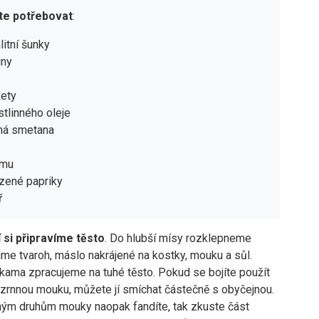
te potřebovat
:
litní šunky
iny
kety
stlinného oleje
ná smetana
amu
uzené papriky
ř
 si připravíme těsto
. Do hlubší mísy rozklepneme
áme tvaroh, máslo nakrájené na kostky, mouku a sůl.
kama zpracujeme na tuhé těsto. Pokud se bojíte použít
zrnnou mouku, můžete jí smíchat částečně s obyčejnou.
ým druhům mouky naopak fandíte, tak zkuste část