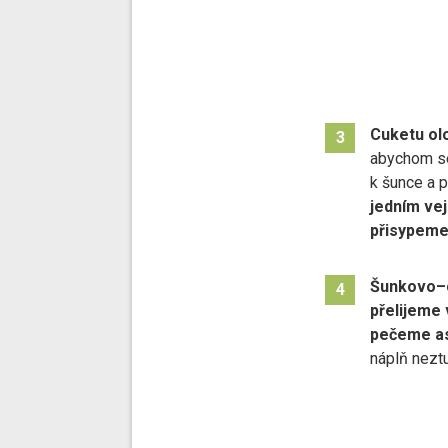
Cuketu ol
3
abychom se
k šunce a 
jedním ve
přisypeme
Šunkovo–c
4
přelijeme
pečeme as
náplň nezt