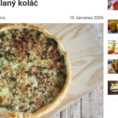
slaný koláč
íce
15. červenec 2026