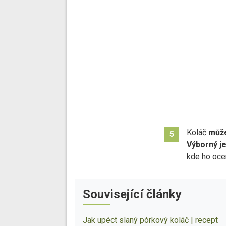
Koláč
může
5
Výborný je
kde ho ocen
Související články
Jak upéct slaný pórkový koláč | recept