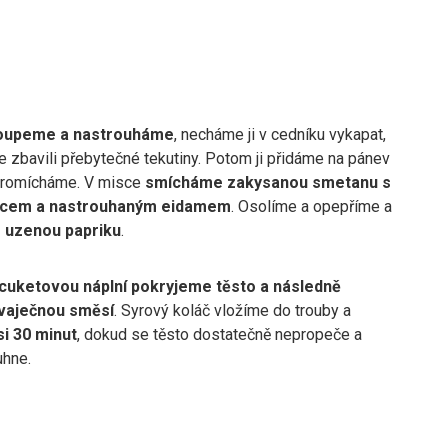
oupeme a nastrouháme
, necháme ji v cedníku vykapat,
 zbavili přebytečné tekutiny. Potom ji přidáme na pánev
promícháme. V misce
smícháme zakysanou smetanu s
jcem a nastrouhaným eidamem
. Osolíme a opepříme a
 uzenou papriku
.
uketovou náplní pokryjeme těsto a následně
 vaječnou směsí
. Syrový koláč vložíme do trouby a
i 30 minut
, dokud se těsto dostatečně nepropeče a
uhne.