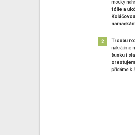
mouky nahr
fólie a ul
Koláčovou
namačkáme
Troubu ro
2
nakrájíme n
šunku i sl
orestujem
přidáme k š