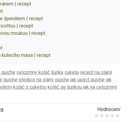
lkánem | recept
pt
se špenátem | recept
icottou | recept
dovou moukou | recept
pt
a kuřecího masa | recept
 quiche
celozrnný koláč
šunka
cuketa
recept na slaný
ný quiche
předpis na slaný quiche
jak upéct quiche
jak
 pokrm
koláč s cuketou
koláč se šunkou
jak na celozrnný
va
Hodnocení
Give it 1/5
Give it 2/5
Give it 3/5
Give it 4/5
Give it 5/5