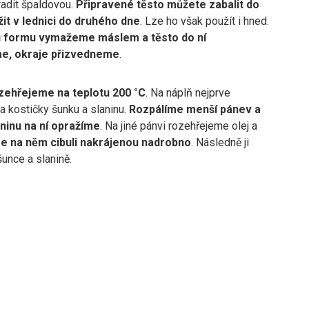
adit špaldovou.
Připravené těsto můžete zabalit do
ožit v lednici do druhého dne
. Lze ho však použít i hned.
 formu vymažeme máslem a těsto do ní
, okraje přizvedneme
.
zehřejeme na teplotu 200 °C
. Na náplň nejprve
a kostičky šunku a slaninu.
Rozpálíme menší pánev a
aninu na ní opražíme
. Na jiné pánvi rozehřejeme olej a
e na něm cibuli nakrájenou nadrobno
. Následně ji
unce a slanině.