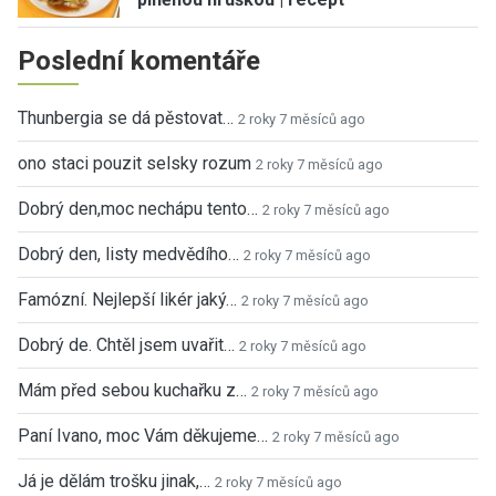
Poslední komentáře
Thunbergia se dá pěstovat…
2 roky 7 měsíců ago
ono staci pouzit selsky rozum
2 roky 7 měsíců ago
Dobrý den,moc nechápu tento…
2 roky 7 měsíců ago
Dobrý den, listy medvědího…
2 roky 7 měsíců ago
Famózní. Nejlepší likér jaký…
2 roky 7 měsíců ago
Dobrý de. Chtěl jsem uvařit…
2 roky 7 měsíců ago
Mám před sebou kuchařku z…
2 roky 7 měsíců ago
Paní Ivano, moc Vám děkujeme…
2 roky 7 měsíců ago
Já je dělám trošku jinak,…
2 roky 7 měsíců ago