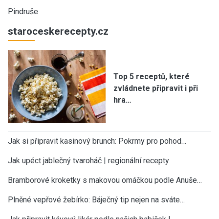
Pindruše
staroceskerecepty.cz
Top 5 receptů, které
zvládnete připravit i při
hra…
Jak si připravit kasinový brunch: Pokrmy pro pohod…
Jak upéct jablečný tvaroháč | regionální recepty
Bramborové kroketky s makovou omáčkou podle Anuše…
Plněné vepřové žebírko: Báječný tip nejen na sváte…