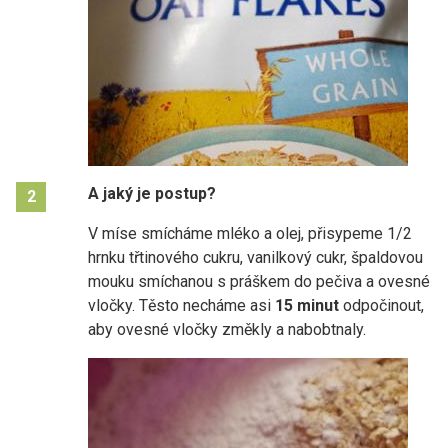
A jaký je postup?
2
V míse smícháme mléko a olej, přisypeme 1/2
hrnku třtinového cukru, vanilkový cukr, špaldovou
mouku smíchanou s práškem do pečiva a ovesné
vločky. Těsto necháme asi
15 minut
odpočinout,
aby ovesné vločky změkly a nabobtnaly.