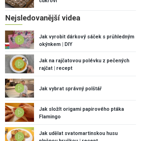
cukroví
Nejsledovanější videa
Jak vyrobit dárkový sáček s průhledným
okýnkem | DIY
Jak na rajčatovou polévku z pečených
rajčat | recept
Jak vybrat správný polštář
Jak složít origami papirového ptáka
Flamingo
Jak udělat svatomartinskou husu
plněnou hruškou | recept