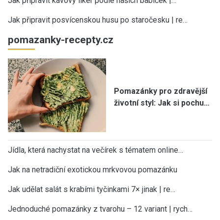
Jak připravit kávový likér podle našich babiček |…
Jak připravit posvícenskou husu po staročesku | re…
pomazanky-recepty.cz
Pomazánky pro zdravější
životní styl: Jak si pochu…
Jídla, která nachystat na večírek s tématem online…
Jak na netradiční exotickou mrkvovou pomazánku
Jak udělat salát s krabími tyčinkami 7× jinak | re…
Jednoduché pomazánky z tvarohu – 12 variant | rych…