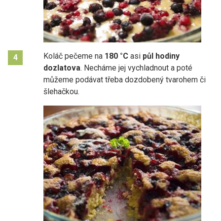
Koláč pečeme na
180 °C
asi
půl hodiny
4
dozlatova
.
Necháme jej vychladnout a poté
můžeme podávat třeba dozdobený tvarohem či
šlehačkou.