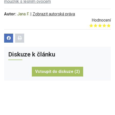
moučník s lesním ovocem
Autor:
Jana F.
|
Zobrazit autorská práva
Hodnocení
Give it 1/5
Give it 2/5
Give it 3/5
Give it 4/5
Give it 5/5
Diskuze k článku
Vstoupit do diskuze (2)