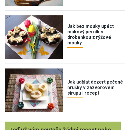
Jak bez mouky upéct
makový perník s
drobenkou z rýžové
mouky
Jak udělat dezert pečené
hrušky v zázvorovém
sirupu | recept
Teď už vám neuteče žádný recept nebo