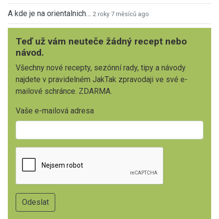
A kde je na orientalnich…
2 roky 7 měsíců ago
Teď už vám neuteče žádný recept nebo
návod.
Všechny nové recepty, sezónní rady, tipy a návody
najdete v pravidelném JakTak zpravodaji ve své e-
mailové schránce. ZDARMA.
Vaše e-mailová adresa