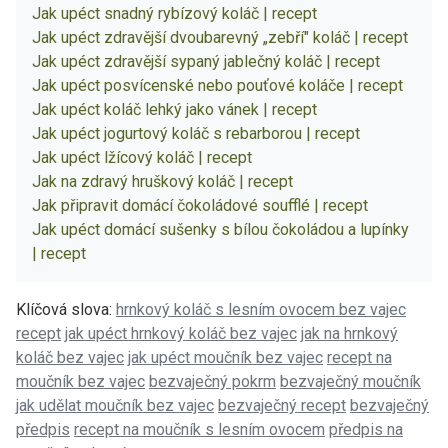
Jak upéct snadný rybízový koláč | recept
Jak upéct zdravější dvoubarevný „zebří" koláč | recept
Jak upéct zdravější sypaný jablečný koláč | recept
Jak upéct posvícenské nebo pouťové koláče | recept
Jak upéct koláč lehký jako vánek | recept
Jak upéct jogurtový koláč s rebarborou | recept
Jak upéct lžícový koláč | recept
Jak na zdravý hruškový koláč | recept
Jak připravit domácí čokoládové soufflé | recept
Jak upéct domácí sušenky s bílou čokoládou a lupínky
| recept
Klíčová slova:
hrnkový koláč s lesním ovocem bez vajec
recept
jak upéct hrnkový koláč bez vajec
jak na hrnkový
koláč bez vajec
jak upéct moučník bez vajec
recept na
moučník bez vajec
bezvaječný pokrm
bezvaječný moučník
jak udělat moučník bez vajec
bezvaječný recept
bezvaječný
předpis
recept na moučník s lesním ovocem
předpis na