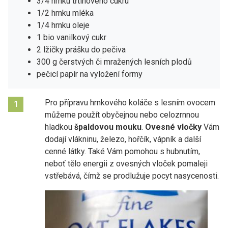
3/4 hrnku třtinového cukru
1/2 hrnku mléka
1/4 hrnku oleje
1 bio vanilkový cukr
2 lžičky prášku do pečiva
300 g čerstvých či mražených lesních plodů
pečicí papír na vyložení formy
Pro přípravu hrnkového koláče s lesním ovocem
1
můžeme použít obyčejnou nebo celozrnnou
hladkou
špaldovou mouku
.
Ovesné vločky
Vám
dodají vlákninu, železo, hořčík, vápník a další
cenné látky. Také Vám pomohou s hubnutím,
neboť tělo energii z ovesných vloček pomaleji
vstřebává, čímž se prodlužuje pocyt nasycenosti.