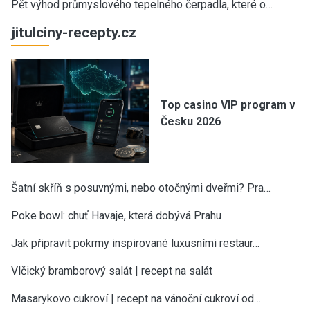
Pět výhod průmyslového tepelného čerpadla, které o…
jitulciny-recepty.cz
Top casino VIP program v
Česku 2026
Šatní skříň s posuvnými, nebo otočnými dveřmi? Pra…
Poke bowl: chuť Havaje, která dobývá Prahu
Jak připravit pokrmy inspirované luxusními restaur…
Vlčický bramborový salát | recept na salát
Masarykovo cukroví | recept na vánoční cukroví od…