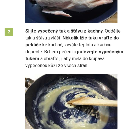
Slijte vypečený tuk a šťávu z kachny
. Oddělte
2
tuk a šťávu zvlášť.
Několik lžic tuku vraťte do
pekáče
ke kachně, zvyšte teplotu a kachnu
dopečte. Během pečení ji
polévejte vypečeným
tukem
a obraťte ji, aby měla do křupava
vypečenou kůži ze všech stran.