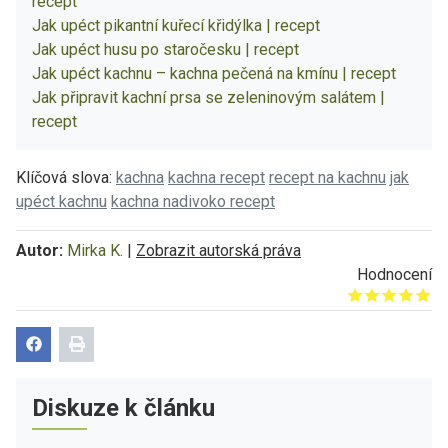
recept
Jak upéct pikantní kuřecí křidýlka | recept
Jak upéct husu po staročesku | recept
Jak upéct kachnu – kachna pečená na kmínu | recept
Jak připravit kachní prsa se zeleninovým salátem |
recept
Klíčová slova:
kachna
kachna recept
recept na kachnu
jak
upéct kachnu
kachna nadivoko recept
Autor:
Mirka K.
|
Zobrazit autorská práva
Hodnocení
Give it 1/5
Give it 2/5
Give it 3/5
Give it 4/5
Give it 5/5
Diskuze k článku