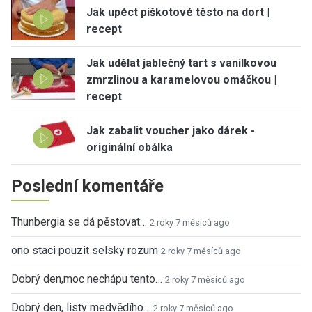
Jak upéct piškotové těsto na dort |
recept
Jak udělat jablečný tart s vanilkovou
zmrzlinou a karamelovou omáčkou |
recept
Jak zabalit voucher jako dárek -
originální obálka
Poslední komentáře
Thunbergia se dá pěstovat…
2 roky 7 měsíců ago
ono staci pouzit selsky rozum
2 roky 7 měsíců ago
Dobrý den,moc nechápu tento…
2 roky 7 měsíců ago
Dobrý den, listy medvědího…
2 roky 7 měsíců ago