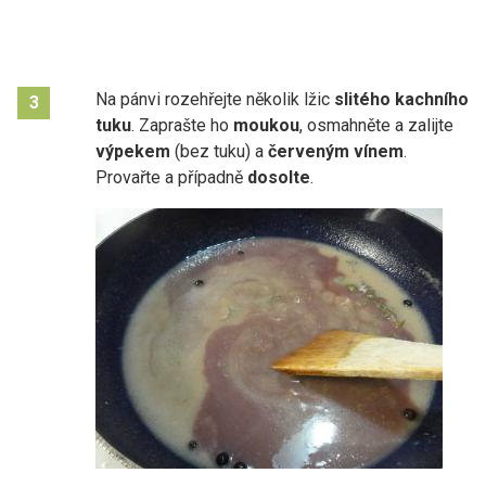
Na pánvi rozehřejte několik lžic
slitého kachního
3
tuku
. Zaprašte ho
moukou
, osmahněte a zalijte
výpekem
(bez tuku) a
červeným vínem
.
Provařte a případně
dosolte
.