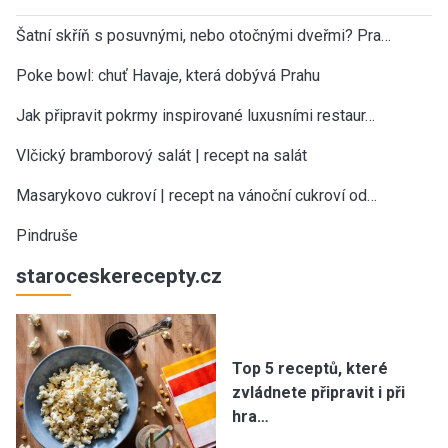
Šatní skříň s posuvnými, nebo otočnými dveřmi? Pra…
Poke bowl: chuť Havaje, která dobývá Prahu
Jak připravit pokrmy inspirované luxusními restaur…
Vlčický bramborový salát | recept na salát
Masarykovo cukroví | recept na vánoční cukroví od…
Pindruše
staroceskerecepty.cz
Top 5 receptů, které
zvládnete připravit i při
hra…