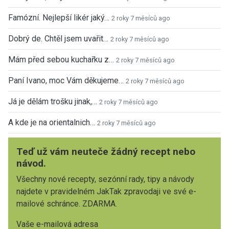
Famózní. Nejlepší likér jaký…
2 roky 7 měsíců ago
Dobrý de. Chtěl jsem uvařit…
2 roky 7 měsíců ago
Mám před sebou kuchařku z…
2 roky 7 měsíců ago
Paní Ivano, moc Vám děkujeme…
2 roky 7 měsíců ago
Já je dělám trošku jinak,…
2 roky 7 měsíců ago
A kde je na orientalnich…
2 roky 7 měsíců ago
Teď už vám neuteče žádný recept nebo
návod.
Všechny nové recepty, sezónní rady, tipy a návody
najdete v pravidelném JakTak zpravodaji ve své e-
mailové schránce. ZDARMA.
Vaše e-mailová adresa