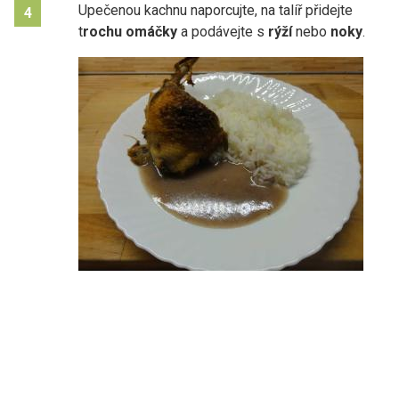
Upečenou kachnu naporcujte, na talíř přidejte
4
t
rochu omáčky
a podávejte s
rýží
nebo
noky
.