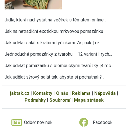
Jídla, která nachystat na večírek s tématem online…
Jak na netradiční exotickou mrkvovou pomazánku
Jak udělat salát s krabími tyčinkami 7× jinak | re…
Jednoduché pomazánky z tvarohu – 12 variant | rych…
Jak udělat pomazánku s olomouckými tvarůžky |4 rec…
Jak udělat sýrový salát tak, abyste si pochutnali?…
jaktak.cz
|
Kontakty
|
O nás
|
Reklama
|
Nápověda
|
Podmínky
|
Soukromí
|
Mapa stránek
Odběr novinek
Facebook