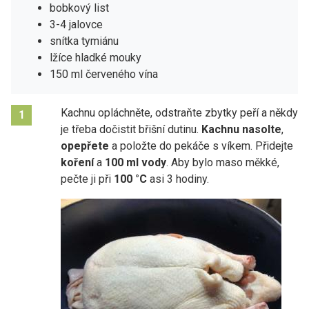
bobkový list
3-4 jalovce
snítka tymiánu
lžíce hladké mouky
150 ml červeného vína
Kachnu opláchněte, odstraňte zbytky peří a někdy
1
je třeba dočistit břišní dutinu.
Kachnu nasolte
,
opepřete
a položte do pekáče s víkem. Přidejte
koření
a
100 ml vody
. Aby bylo maso měkké,
pečte ji při
100 °C
asi 3 hodiny.