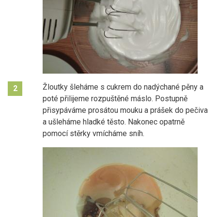
Žloutky šleháme s cukrem do nadýchané pěny a
2
poté přil
i
jeme rozpuštěné máslo. Postupně
přisypáváme prosátou mouku a prášek do pečiva
a ušleháme hladké těsto. Nakonec opatrně
pomocí stěrky vmícháme sníh.