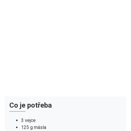
Co je potřeba
3 vejce
125 g másla