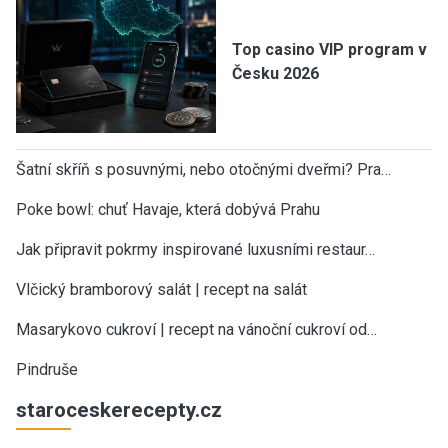
Top casino VIP program v
Česku 2026
Šatní skříň s posuvnými, nebo otočnými dveřmi? Pra…
Poke bowl: chuť Havaje, která dobývá Prahu
Jak připravit pokrmy inspirované luxusními restaur…
Vlčický bramborový salát | recept na salát
Masarykovo cukroví | recept na vánoční cukroví od…
Pindruše
staroceskerecepty.cz