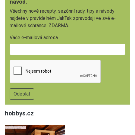
návod.
Všechny nové recepty, sezónní rady, tipy a návody
najdete v pravidelném JakTak zpravodaji ve své e-
mailové schránce. ZDARMA.
Vaše e-mailová adresa
hobbys.cz