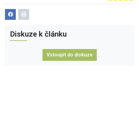
Give it 1/5
Give it 2/5
Give it 3/5
Give it 4/5
Give it 5/5
Diskuze k článku
Vstoupit do diskuze