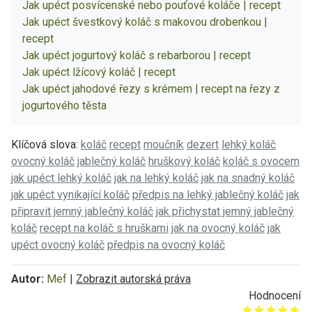
Jak upéct posvícenské nebo pouťové koláče | recept
Jak upéct švestkový koláč s makovou drobenkou |
recept
Jak upéct jogurtový koláč s rebarborou | recept
Jak upéct lžícový koláč | recept
Jak upéct jahodové řezy s krémem | recept na řezy z
jogurtového těsta
Klíčová slova:
koláč
recept
moučník
dezert
lehký koláč
ovocný koláč
jablečný koláč
hruškový koláč
koláč s ovocem
jak upéct lehký koláč
jak na lehký koláč
jak na snadný koláč
jak upéct vynikající koláč
předpis na lehký jablečný koláč
jak
připravit jemný jablečný koláč
jak přichystat jemný jablečný
koláč
recept na koláč s hruškami
jak na ovocný koláč
jak
upéct ovocný koláč
předpis na ovocný koláč
Autor:
Mef
|
Zobrazit autorská práva
Hodnocení