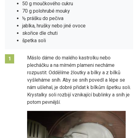
50 g moučkového cukru
70 g polohrubé mouky
½ prášku do pečiva
jablka, hrušky nebo jiné ovoce
skořice dle chuti
špetka soli
Máslo dáme do malého kastrolku nebo
1
plecháčku a na mírném plameni necháme
rozpustit. Oddělíme žloutky a bílky a z bílků
vyšleháme sníh. Aby se sníh povedl a lépe se
nám ušlehal, je dobré přidat k bílkům špetku soli.
Krystalky soli rozbijí vznikající bublinky a sníh je
potom pevnější.