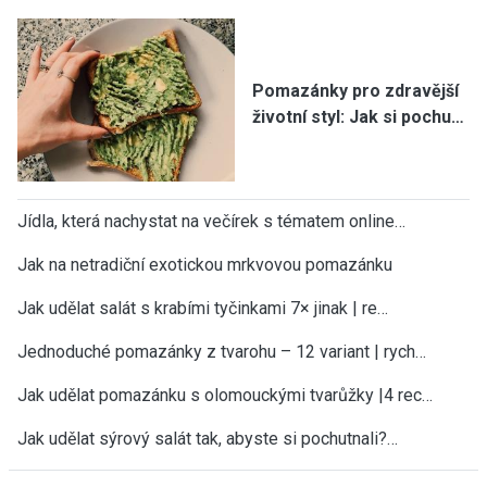
Pomazánky pro zdravější
životní styl: Jak si pochu…
Jídla, která nachystat na večírek s tématem online…
Jak na netradiční exotickou mrkvovou pomazánku
Jak udělat salát s krabími tyčinkami 7× jinak | re…
Jednoduché pomazánky z tvarohu – 12 variant | rych…
Jak udělat pomazánku s olomouckými tvarůžky |4 rec…
Jak udělat sýrový salát tak, abyste si pochutnali?…