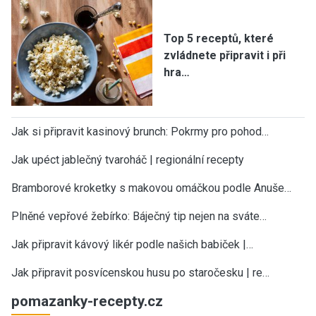
Top 5 receptů, které
zvládnete připravit i při
hra…
Jak si připravit kasinový brunch: Pokrmy pro pohod…
Jak upéct jablečný tvaroháč | regionální recepty
Bramborové kroketky s makovou omáčkou podle Anuše…
Plněné vepřové žebírko: Báječný tip nejen na sváte…
Jak připravit kávový likér podle našich babiček |…
Jak připravit posvícenskou husu po staročesku | re…
pomazanky-recepty.cz