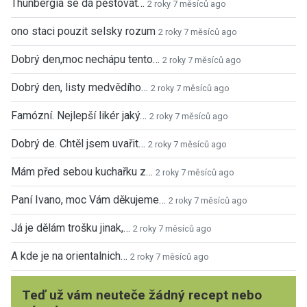
Thunbergia se dá pěstovat…
2 roky 7 měsíců ago
ono staci pouzit selsky rozum
2 roky 7 měsíců ago
Dobrý den,moc nechápu tento…
2 roky 7 měsíců ago
Dobrý den, listy medvědího…
2 roky 7 měsíců ago
Famózní. Nejlepší likér jaký…
2 roky 7 měsíců ago
Dobrý de. Chtěl jsem uvařit…
2 roky 7 měsíců ago
Mám před sebou kuchařku z…
2 roky 7 měsíců ago
Paní Ivano, moc Vám děkujeme…
2 roky 7 měsíců ago
Já je dělám trošku jinak,…
2 roky 7 měsíců ago
A kde je na orientalnich…
2 roky 7 měsíců ago
Teď už vám neuteče žádný recept nebo