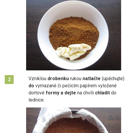
Vzniklou
drobenku
rukou
natlačte
(upěchujte)
2
do
vymazané či pečicím papírem vyložené
dortové
formy a dejte
na chvíli
chladit
do
lednice.