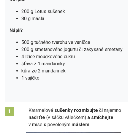
200 g Lotus sušenek
80 g másla
Náplň
:
500 g tučného tvarohu ve vaničce
200 g smetanového jogurtu či zakysané smetany
4 lžíce moučkového cukru
šťáva z 1 mandarinky
kůra ze 2 mandarinek
1 vajíčko
Karamelové
sušenky rozmixujte či
najemno
1
nadrťte
(v sáčku válečkem)
a smíchejte
v míse
s
povoleným
máslem
.