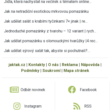
Jídla, která nachystat na večírek s tématem online…
Jak na netradiční exotickou mrkvovou pomazánku
Jak udělat salát s krabími tyčinkami 7× jinak | re…
Jednoduché pomazánky z tvarohu – 12 variant | rych…
Jak udělat pomazánku s olomouckými tvarůžky |4 rec…
Jak udělat sýrový salát tak, abyste si pochutnali?…
jaktak.cz
|
Kontakty
|
O nás
|
Reklama
|
Nápověda
|
Podmínky
|
Soukromí
|
Mapa stránek
Odběr novinek
Facebook
Instagram
RSS