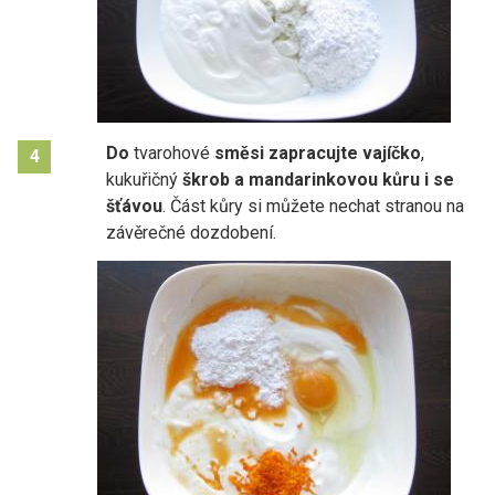
Do
tvarohové
směsi zapracujte vajíčko
,
4
kukuřičný
škrob a mandarinkovou kůru i se
šťávou
. Část kůry si můžete nechat stranou na
závěrečné dozdobení.