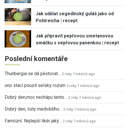
Jak udělat segedínský guláš jako od
Pohlreicha | recept
Jak připravit pepřovou smetanovou
omáčku s vepřovou panenkou | recept
Poslední komentáře
Thunbergia se dá pěstovat…
2 roky 7 měsíců ago
ono staci pouzit selsky rozum
2 roky 7 měsíců ago
Dobrý den,moc nechápu tento…
2 roky 7 měsíců ago
Dobrý den, listy medvědího…
2 roky 7 měsíců ago
Famózní. Nejlepší likér jaký…
2 roky 7 měsíců ago