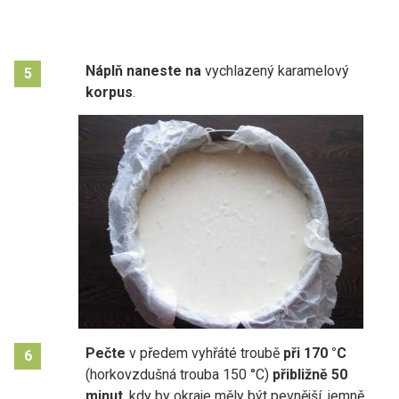
Náplň naneste na
vychlazený karamelový
5
korpus
.
Pečte
v předem vyhřáté troubě
při 170 °C
6
(horkovzdušná trouba 150 °C)
přibližně 50
minut
, kdy by okraje měly být pevnější, jemně