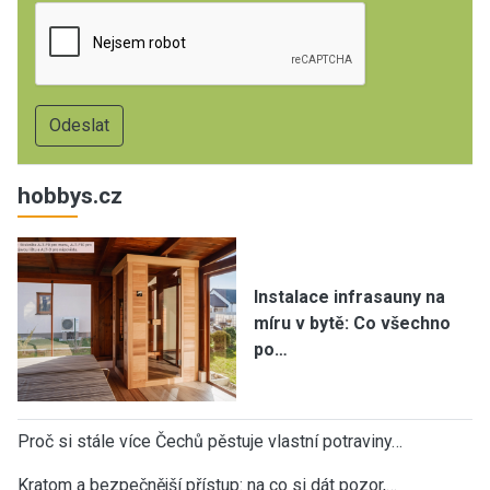
hobbys.cz
Instalace infrasauny na
míru v bytě: Co všechno
po…
Proč si stále více Čechů pěstuje vlastní potraviny…
Kratom a bezpečnější přístup: na co si dát pozor,…