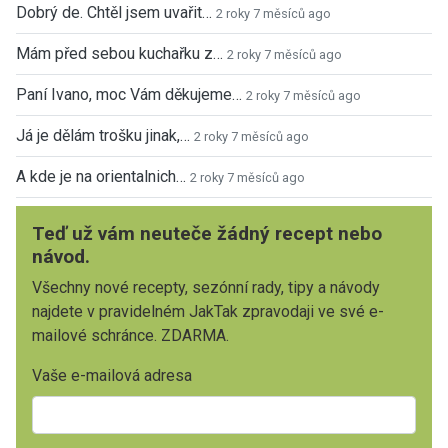
Dobrý de. Chtěl jsem uvařit…
2 roky 7 měsíců ago
Mám před sebou kuchařku z…
2 roky 7 měsíců ago
Paní Ivano, moc Vám děkujeme…
2 roky 7 měsíců ago
Já je dělám trošku jinak,…
2 roky 7 měsíců ago
A kde je na orientalnich…
2 roky 7 měsíců ago
Teď už vám neuteče žádný recept nebo
návod.
Všechny nové recepty, sezónní rady, tipy a návody
najdete v pravidelném JakTak zpravodaji ve své e-
mailové schránce. ZDARMA.
Vaše e-mailová adresa