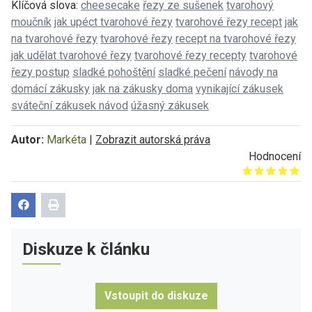
Klíčová slova:
cheesecake
řezy ze sušenek
tvarohový
moučník
jak upéct tvarohové řezy
tvarohové řezy recept
jak
na tvarohové řezy
tvarohové řezy
recept na tvarohové řezy
jak udělat tvarohové řezy
tvarohové řezy recepty
tvarohové
řezy postup
sladké pohoštění
sladké pečení
návody na
domácí zákusky
jak na zákusky doma
vynikající zákusek
sváteční zákusek návod
úžasný zákusek
Autor:
Markéta
|
Zobrazit autorská práva
Hodnocení
Give it 1/5
Give it 2/5
Give it 3/5
Give it 4/5
Give it 5/5
Diskuze k článku
Vstoupit do diskuze