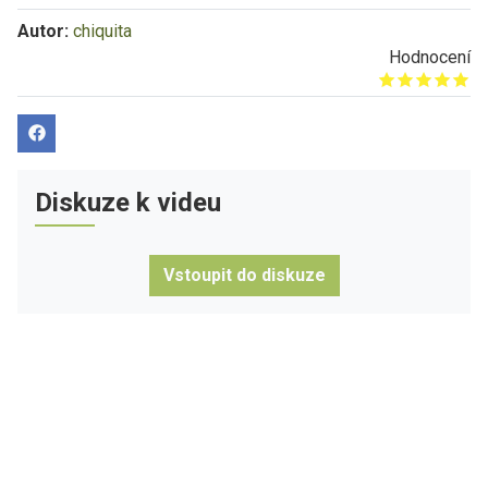
Autor:
chiquita
Hodnocení
Give it 1/5
Give it 2/5
Give it 3/5
Give it 4/5
Give it 5/5
Diskuze k videu
Vstoupit do diskuze