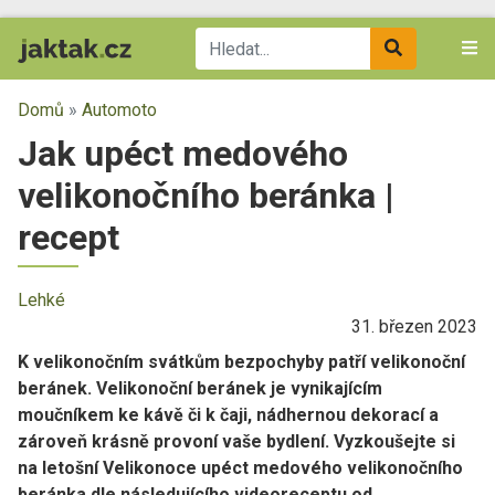
Domů
»
Automoto
Jak upéct medového
velikonočního beránka |
recept
Lehké
31. březen 2023
K velikonočním svátkům bezpochyby patří velikonoční
beránek. Velikonoční beránek je vynikajícím
moučníkem ke kávě či k čaji, nádhernou dekorací a
zároveň krásně provoní vaše bydlení. Vyzkoušejte si
na letošní Velikonoce upéct medového velikonočního
beránka dle následujícího videoreceptu od