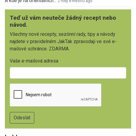
A kde je na orientalnich…
2 roky 8 měsíců ago
Teď už vám neuteče žádný recept nebo
návod.
Všechny nové recepty, sezónní rady, tipy a návody
najdete v pravidelném JakTak zpravodaji ve své e-
mailové schránce. ZDARMA.
Vaše e-mailová adresa