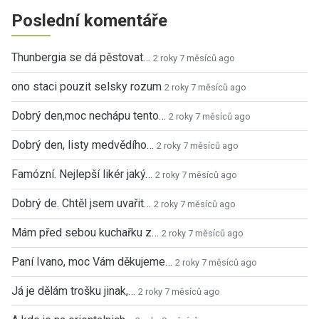
Poslední komentáře
Thunbergia se dá pěstovat…
2 roky 7 měsíců ago
ono staci pouzit selsky rozum
2 roky 7 měsíců ago
Dobrý den,moc nechápu tento…
2 roky 7 měsíců ago
Dobrý den, listy medvědího…
2 roky 7 měsíců ago
Famózní. Nejlepší likér jaký…
2 roky 7 měsíců ago
Dobrý de. Chtěl jsem uvařit…
2 roky 7 měsíců ago
Mám před sebou kuchařku z…
2 roky 7 měsíců ago
Paní Ivano, moc Vám děkujeme…
2 roky 7 měsíců ago
Já je dělám trošku jinak,…
2 roky 7 měsíců ago