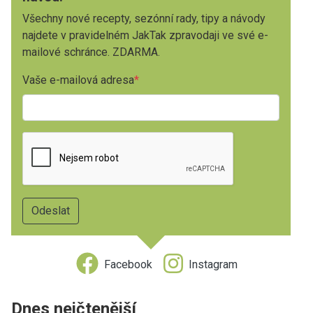
Všechny nové recepty, sezónní rady, tipy a návody
najdete v pravidelném JakTak zpravodaji ve své e-
mailové schránce. ZDARMA.
Vaše e-mailová adresa
Facebook
Instagram
Dnes nejčtenější