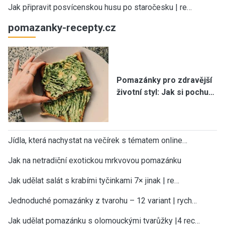
Jak připravit posvícenskou husu po staročesku | re…
pomazanky-recepty.cz
Pomazánky pro zdravější
životní styl: Jak si pochu…
Jídla, která nachystat na večírek s tématem online…
Jak na netradiční exotickou mrkvovou pomazánku
Jak udělat salát s krabími tyčinkami 7× jinak | re…
Jednoduché pomazánky z tvarohu – 12 variant | rych…
Jak udělat pomazánku s olomouckými tvarůžky |4 rec…