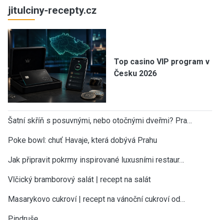
jitulciny-recepty.cz
Top casino VIP program v
Česku 2026
Šatní skříň s posuvnými, nebo otočnými dveřmi? Pra…
Poke bowl: chuť Havaje, která dobývá Prahu
Jak připravit pokrmy inspirované luxusními restaur…
Vlčický bramborový salát | recept na salát
Masarykovo cukroví | recept na vánoční cukroví od…
Pindruše