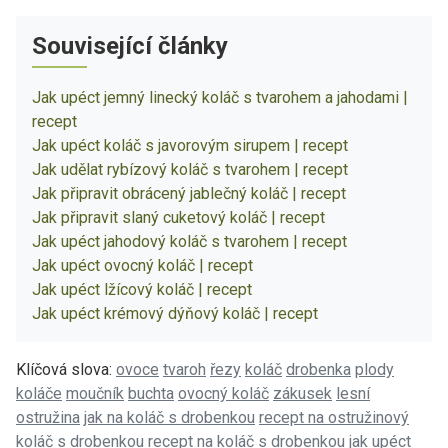
Související články
Jak upéct jemný linecký koláč s tvarohem a jahodami |
recept
Jak upéct koláč s javorovým sirupem | recept
Jak udělat rybízový koláč s tvarohem | recept
Jak připravit obrácený jablečný koláč | recept
Jak připravit slaný cuketový koláč | recept
Jak upéct jahodový koláč s tvarohem | recept
Jak upéct ovocný koláč | recept
Jak upéct lžícový koláč | recept
Jak upéct krémový dýňový koláč | recept
Klíčová slova:
ovoce
tvaroh
řezy
koláč
drobenka
plody
koláče
moučník
buchta
ovocný koláč
zákusek
lesní
ostružina
jak na koláč s drobenkou
recept na ostružinový
koláč s drobenkou
recept na koláč s drobenkou
jak upéct