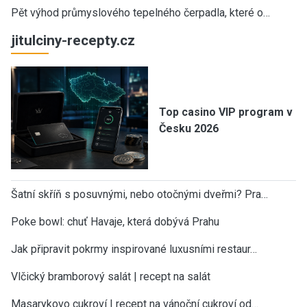
Pět výhod průmyslového tepelného čerpadla, které o…
jitulciny-recepty.cz
Top casino VIP program v
Česku 2026
Šatní skříň s posuvnými, nebo otočnými dveřmi? Pra…
Poke bowl: chuť Havaje, která dobývá Prahu
Jak připravit pokrmy inspirované luxusními restaur…
Vlčický bramborový salát | recept na salát
Masarykovo cukroví | recept na vánoční cukroví od…