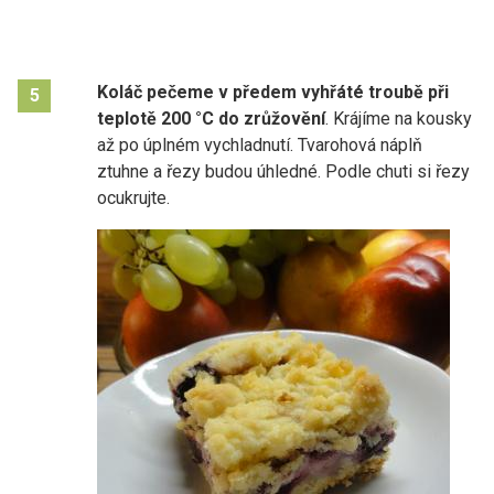
Koláč pečeme v předem vyhřáté troubě při
5
teplotě 200 °C do zrůžovění
. Krájíme na kousky
až po úplném vychladnutí. Tvarohová náplň
ztuhne a řezy budou úhledné. Podle chuti si řezy
ocukrujte.