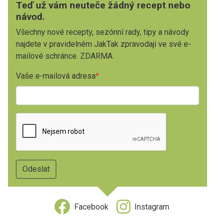
Teď už vám neuteče žádný recept nebo
návod.
Všechny nové recepty, sezónní rady, tipy a návody
najdete v pravidelném JakTak zpravodaji ve své e-
mailové schránce. ZDARMA.
Vaše e-mailová adresa
Facebook
Instagram