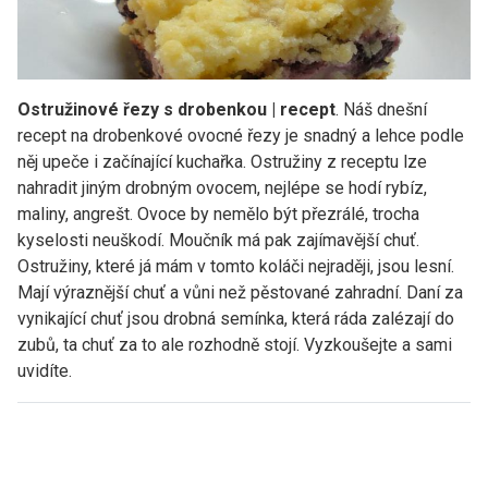
Ostružinové řezy s drobenkou | recept
. Náš dnešní
recept na drobenkové ovocné řezy je snadný a lehce podle
něj upeče i začínající kuchařka. Ostružiny z receptu lze
nahradit jiným drobným ovocem, nejlépe se hodí rybíz,
maliny, angrešt. Ovoce by nemělo být přezrálé, trocha
kyselosti neuškodí. Moučník má pak zajímavější chuť.
Ostružiny, které já mám v tomto koláči nejraději, jsou lesní.
Mají výraznější chuť a vůni než pěstované zahradní. Daní za
vynikající chuť jsou drobná semínka, která ráda zalézají do
zubů, ta chuť za to ale rozhodně stojí. Vyzkoušejte a sami
uvidíte.