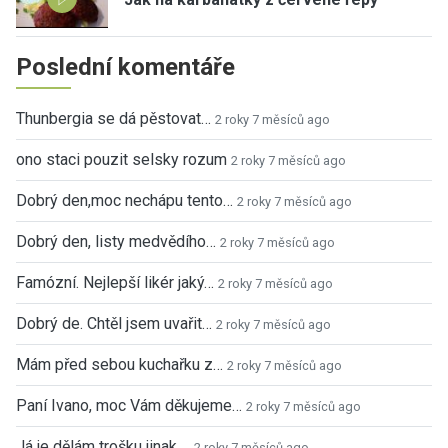
Poslední komentáře
Thunbergia se dá pěstovat…
2 roky 7 měsíců ago
ono staci pouzit selsky rozum
2 roky 7 měsíců ago
Dobrý den,moc nechápu tento…
2 roky 7 měsíců ago
Dobrý den, listy medvědího…
2 roky 7 měsíců ago
Famózní. Nejlepší likér jaký…
2 roky 7 měsíců ago
Dobrý de. Chtěl jsem uvařit…
2 roky 7 měsíců ago
Mám před sebou kuchařku z…
2 roky 7 měsíců ago
Paní Ivano, moc Vám děkujeme…
2 roky 7 měsíců ago
Já je dělám trošku jinak,…
2 roky 7 měsíců ago