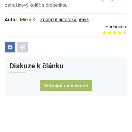
ostružinový koláč s drobenkou
Autor:
Mirka K.
|
Zobrazit autorská práva
Hodnocení
Give it 1/5
Give it 2/5
Give it 3/5
Give it 4/5
Give it 5/5
Diskuze k článku
Vstoupit do diskuze