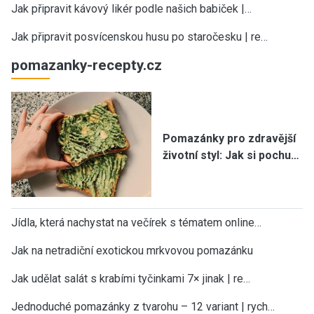
Jak připravit kávový likér podle našich babiček |…
Jak připravit posvícenskou husu po staročesku | re…
pomazanky-recepty.cz
Pomazánky pro zdravější
životní styl: Jak si pochu…
Jídla, která nachystat na večírek s tématem online…
Jak na netradiční exotickou mrkvovou pomazánku
Jak udělat salát s krabími tyčinkami 7× jinak | re…
Jednoduché pomazánky z tvarohu – 12 variant | rych…