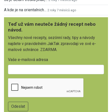
A kde je na orientalnich…
2 roky 7 měsíců ago
Teď už vám neuteče žádný recept nebo
návod.
Všechny nové recepty, sezónní rady, tipy a návody
najdete v pravidelném JakTak zpravodaji ve své e-
mailové schránce. ZDARMA.
Vaše e-mailová adresa