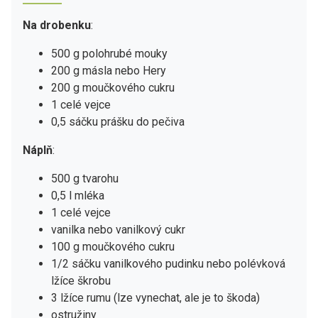
Na drobenku
:
500 g polohrubé mouky
200 g másla nebo Hery
200 g moučkového cukru
1 celé vejce
0,5 sáčku prášku do pečiva
Náplň
:
500 g tvarohu
0,5 l mléka
1 celé vejce
vanilka nebo vanilkový cukr
100 g moučkového cukru
1/2 sáčku vanilkového pudinku nebo polévková
lžíce škrobu
3 lžíce rumu (lze vynechat, ale je to škoda)
ostružiny