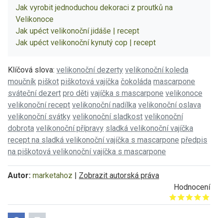
Jak vyrobit jednoduchou dekoraci z proutků na
Velikonoce
Jak upéct velikonoční jidáše | recept
Jak upéct velikonoční kynutý cop | recept
Klíčová slova:
velikonoční dezerty
velikonoční koleda
moučník
piškot
piškotová vajíčka
čokoláda
mascarpone
sváteční dezert
pro děti
vajíčka s mascarpone
velikonoce
velikonoční recept
velikonoční nadílka
velikonoční oslava
velikonoční svátky
velikonoční sladkost
velikonoční
dobrota
velikonoční přípravy
sladká velikonoční vajíčka
recept na sladká velikonoční vajíčka s mascarpone
předpis
na piškotová velikonoční vajíčka s mascarpone
Autor:
marketahoz
|
Zobrazit autorská práva
Hodnocení
Give it 1/5
Give it 2/5
Give it 3/5
Give it 4/5
Give it 5/5