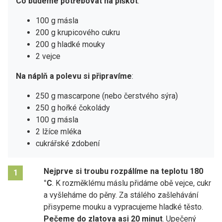
Co budeme potřebovat na piškot
:
100 g másla
200 g krupicového cukru
200 g hladké mouky
2 vejce
Na náplň a polevu si připravíme
:
250 g mascarpone (nebo čerstvého sýra)
250 g hořké čokolády
100 g másla
2 lžíce mléka
cukrářské zdobení
Nejprve si troubu rozpálíme na teplotu 180
1
°C
. K rozměklému máslu přidáme obě vejce, cukr
a vyšleháme do pěny. Za stálého zašlehávání
přisypeme mouku a vypracujeme hladké těsto.
Pečeme do zlatova asi 20 minut
. Upečený