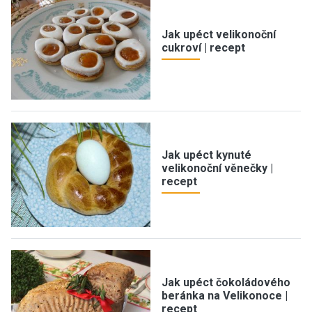
Jak upéct velikonoční
cukroví | recept
Jak upéct kynuté
velikonoční věnečky |
recept
Jak upéct čokoládového
beránka na Velikonoce |
recept