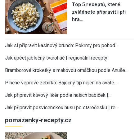
Top 5 receptů, které
zvládnete připravit i při
hra…
Jak si připravit kasinový brunch: Pokrmy pro pohod…
Jak upéct jablečný tvaroháč | regionální recepty
Bramborové kroketky s makovou omáčkou podle Anuše…
Plněné vepřové žebírko: Báječný tip nejen na sváte…
Jak připravit kávový likér podle našich babiček |…
Jak připravit posvícenskou husu po staročesku | re…
pomazanky-recepty.cz