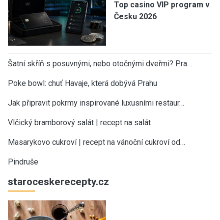
Top casino VIP program v
Česku 2026
Šatní skříň s posuvnými, nebo otočnými dveřmi? Pra…
Poke bowl: chuť Havaje, která dobývá Prahu
Jak připravit pokrmy inspirované luxusními restaur…
Vlčický bramborový salát | recept na salát
Masarykovo cukroví | recept na vánoční cukroví od…
Pindruše
staroceskerecepty.cz