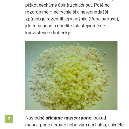
piškot necháme úplně zchladnout. Poté ho
rozdrobíme – nejrychlejší a nejjednodušší
způsob je rozemlít jej v mlýnku (třeba na kávu),
jde to snadno a docílíte tak stejnoměrné
konzistence drobenky.
Následně
přidáme mascarpone
, pokud
2
mascarpone nemáte nebo vám nechutná, sáhněte