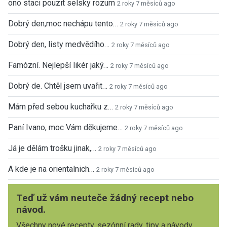
ono staci pouzit selsky rozum
2 roky 7 měsíců ago
Dobrý den,moc nechápu tento…
2 roky 7 měsíců ago
Dobrý den, listy medvědího…
2 roky 7 měsíců ago
Famózní. Nejlepší likér jaký…
2 roky 7 měsíců ago
Dobrý de. Chtěl jsem uvařit…
2 roky 7 měsíců ago
Mám před sebou kuchařku z…
2 roky 7 měsíců ago
Paní Ivano, moc Vám děkujeme…
2 roky 7 měsíců ago
Já je dělám trošku jinak,…
2 roky 7 měsíců ago
A kde je na orientalnich…
2 roky 7 měsíců ago
Teď už vám neuteče žádný recept nebo
návod.
Všechny nové recepty, sezónní rady, tipy a návody