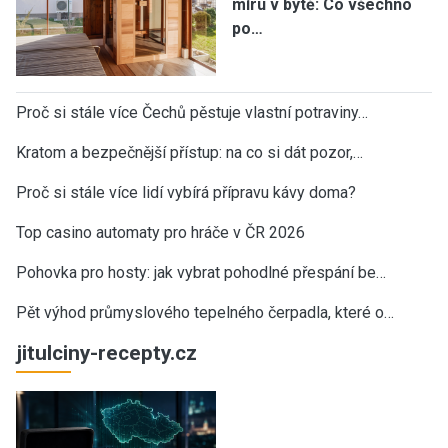
míru v bytě: Co všechno
po…
Proč si stále více Čechů pěstuje vlastní potraviny…
Kratom a bezpečnější přístup: na co si dát pozor,…
Proč si stále více lidí vybírá přípravu kávy doma?
Top casino automaty pro hráče v ČR 2026
Pohovka pro hosty: jak vybrat pohodlné přespání be…
Pět výhod průmyslového tepelného čerpadla, které o…
jitulciny-recepty.cz