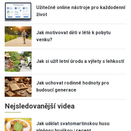
Užitečné online nástroje pro každodenní
život
Jak motivovat děti v létě k pobytu
venku?
Jak si užít letní úrodu a výlety s lehkostí
Jak uchovat rodinné hodnoty pro
budoucí generace
Nejsledovanější videa
Jak udělat svatomartinskou husu
plněnou hruškou | recept