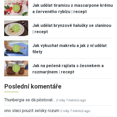
Jak udělat tiramisu z mascarpone krému
a červeného rybízu | recept
Jak udělat brynzové halušky se slaninou
| recept
Jak vykuchat makrelu a jak z ní udělat
filety
Jak na pečená rajčata s česnekem a
rozmarýnem | recept
Poslední komentáře
Thunbergia se dá pěstovat…
2 roky 7 měsíců ago
ono staci pouzit selsky rozum
2 roky 7 měsíců ago