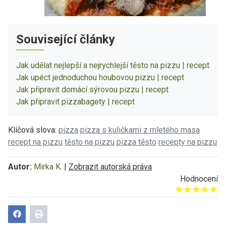
Související články
Jak udělat nejlepší a nejrychlejší těsto na pizzu | recept
Jak upéct jednoduchou houbovou pizzu | recept
Jak připravit domácí sýrovou pizzu | recept
Jak připravit pizzabagety | recept
Klíčová slova:
pizza
pizza s kuličkami z mletého masa
recept na pizzu
těsto na pizzu
pizza těsto
recepty na pizzu
Autor:
Mirka K.
|
Zobrazit autorská práva
Hodnocení
Give it 1/5
Give it 2/5
Give it 3/5
Give it 4/5
Give it 5/5