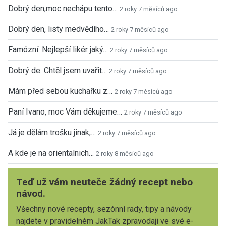
Dobrý den,moc nechápu tento…
2 roky 7 měsíců ago
Dobrý den, listy medvědího…
2 roky 7 měsíců ago
Famózní. Nejlepší likér jaký…
2 roky 7 měsíců ago
Dobrý de. Chtěl jsem uvařit…
2 roky 7 měsíců ago
Mám před sebou kuchařku z…
2 roky 7 měsíců ago
Paní Ivano, moc Vám děkujeme…
2 roky 7 měsíců ago
Já je dělám trošku jinak,…
2 roky 7 měsíců ago
A kde je na orientalnich…
2 roky 8 měsíců ago
Teď už vám neuteče žádný recept nebo
návod.
Všechny nové recepty, sezónní rady, tipy a návody
najdete v pravidelném JakTak zpravodaji ve své e-