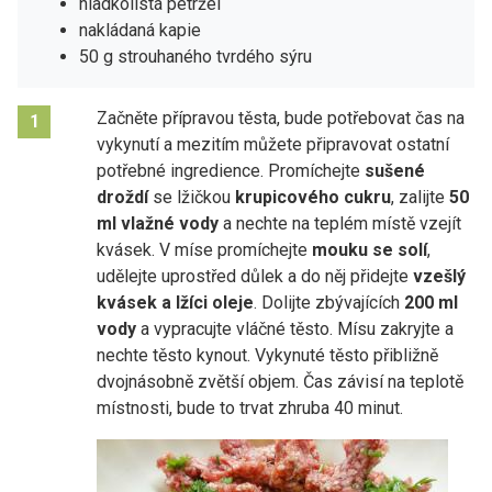
hladkolistá petržel
nakládaná kapie
50 g strouhaného tvrdého sýru
Začněte přípravou těsta, bude potřebovat čas na
1
vykynutí a mezitím můžete připravovat ostatní
potřebné ingredience. Promíchejte
sušené
droždí
se lžičkou
krupicového cukru
, zalijte
50
ml vlažné vody
a nechte na teplém místě vzejít
kvásek. V míse promíchejte
mouku se solí
,
udělejte uprostřed důlek a do něj přidejte
vzešlý
kvásek a lžíci oleje
. Dolijte zbývajících
200 ml
vody
a vypracujte vláčné těsto. Mísu zakryjte a
nechte těsto kynout. Vykynuté těsto přibližně
dvojnásobně zvětší objem. Čas závisí na teplotě
místnosti, bude to trvat zhruba 40 minut.