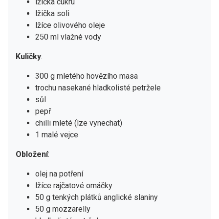
lžička cukru
lžička soli
lžíce olivového oleje
250 ml vlažné vody
Kuličky
:
300 g mletého hovězího masa
trochu nasekané hladkolisté petržele
sůl
pepř
chilli mleté (lze vynechat)
1 malé vejce
Obložení
:
olej na potření
lžíce rajčatové omáčky
50 g tenkých plátků anglické slaniny
50 g mozzarelly