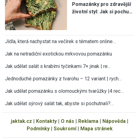
Pomazánky pro zdravější
životní styl: Jak si pochu…
Jídla, která nachystat na večírek s tématem online…
Jak na netradiční exotickou mrkvovou pomazánku
Jak udělat salát s krabími tyčinkami 7× jinak | re…
Jednoduché pomazánky z tvarohu – 12 variant | rych…
Jak udělat pomazánku s olomouckými tvarůžky |4 rec…
Jak udělat sýrový salát tak, abyste si pochutnali?…
jaktak.cz
|
Kontakty
|
O nás
|
Reklama
|
Nápověda
|
Podmínky
|
Soukromí
|
Mapa stránek