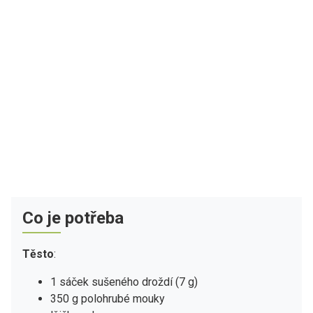
Co je potřeba
Těsto
:
1 sáček sušeného droždí (7 g)
350 g polohrubé mouky