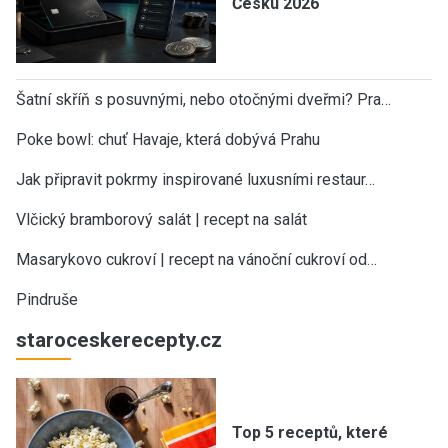
Česku 2026
Šatní skříň s posuvnými, nebo otočnými dveřmi? Pra…
Poke bowl: chuť Havaje, která dobývá Prahu
Jak připravit pokrmy inspirované luxusními restaur…
Vlčický bramborový salát | recept na salát
Masarykovo cukroví | recept na vánoční cukroví od…
Pindruše
staroceskerecepty.cz
Top 5 receptů, které