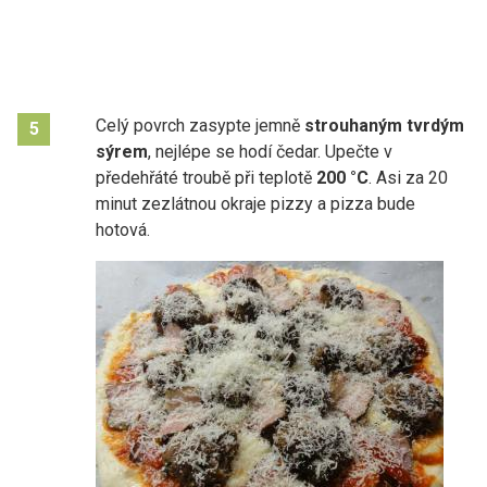
Celý povrch zasypte jemně
strouhaným tvrdým
5
sýrem
, nejlépe se hodí čedar. Upečte v
předehřáté troubě při teplotě
200 °C
. Asi za 20
minut zezlátnou okraje pizzy a pizza bude
hotová.