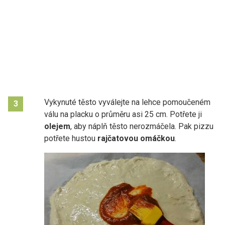
Vykynuté těsto vyválejte na lehce pomoučeném
3
válu na placku o průměru asi 25 cm. Potřete ji
olejem
, aby náplň těsto nerozmáčela. Pak pizzu
potřete hustou
rajčatovou omáčkou
.