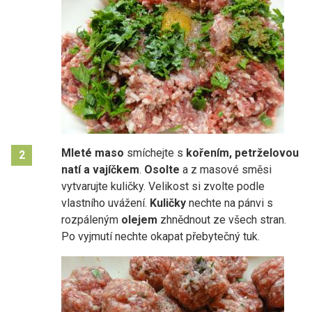
Mleté maso
smíchejte s
kořením, petrželovou
2
natí a vajíčkem
.
Osolte
a z masové směsi
vytvarujte kuličky. Velikost si zvolte podle
vlastního uvážení.
Kuličky
nechte na pánvi s
rozpáleným
olejem
zhnědnout ze všech stran.
Po vyjmutí nechte okapat přebytečný tuk.