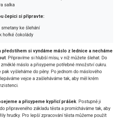
a salka
 čepici si připravte:
 smetany ke šlehání
k hořké čokolády
 předstihem si vyndáme máslo z lednice a necháme
out
. Připravíme si hlubší mísu, v níž můžete šlehat. Do
změklé máslo a přisypeme potřebné množství cukru.
e pak vyšleháme do pěny. Po jednom do máslového
lepáváme vejce a zašleháváme tak, aby měl krém
zistenci.
sejeme a přisypeme kypřicí prášek
. Postupně ji
do připraveného základu těsta a promícháváme tak, aby
ily hrudky. Pro lepší zpracování těsta můžeme použít