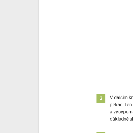
V dalším k
3
pekáč. Te
a vysypeme
důkladně u