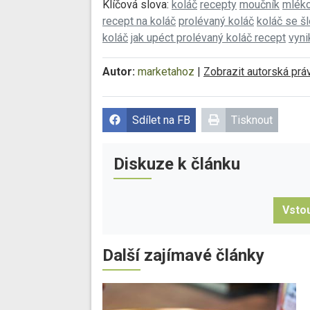
Klíčová slova:
koláč
recepty
moučník
mlék
recept na koláč
prolévaný koláč
koláč se š
koláč
jak upéct prolévaný koláč recept
vyni
Autor:
marketahoz
|
Zobrazit autorská prá
Sdílet na FB
Tisknout
Diskuze k článku
Vstou
Další zajímavé články