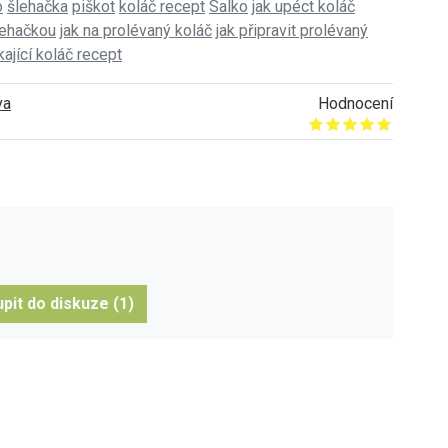
o
šlehačka
piškot
koláč recept
Salko
jak upéct koláč
lehačkou
jak na prolévaný koláč
jak připravit prolévaný
kající koláč recept
va
Hodnocení
Give it 1/5
Give it 2/5
Give it 3/5
Give it 4/5
Give it 5/5
pit do diskuze (1)