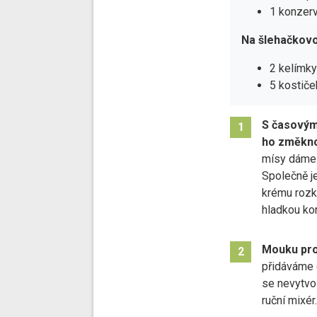
1 konzerv
Na šlehačkovou
2 kelímky
5 kostiče
S časovým
1
ho změkn
mísy dáme 
Společně j
krému rozk
hladkou kon
Mouku pro
2
přidáváme 
se nevytvoř
ruční mixér.