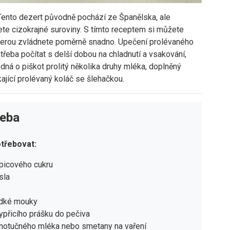
 Tento dezert původně pochází ze Španělska, ale
ete cizokrajné suroviny. S tímto receptem si můžete
 kterou zvládnete poměrně snadno. Upečení prolévaného
 třeba počítat s delší dobou na chladnutí a vsakování,
dná o piškot prolitý několika druhy mléka, doplněný
ající prolévaný koláč se šlehačkou.
řeba
třebovat:
picového cukru
sla
adké mouky
kypřicího prášku do pečiva
lnotučného mléka nebo smetany na vaření