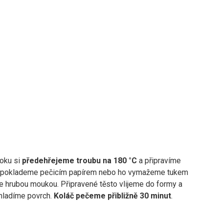
roku si
předehřejeme troubu na 180 °C
a připravíme
n poklademe pečicím papírem nebo ho vymažeme tukem
 hrubou moukou. Připravené těsto vlijeme do formy a
hladíme povrch.
Koláč pečeme přibližně 30 minut
.