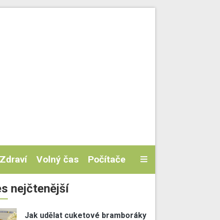
Zdraví
Volný čas
Počítače
s nejčtenější
Jak udělat cuketové bramboráky