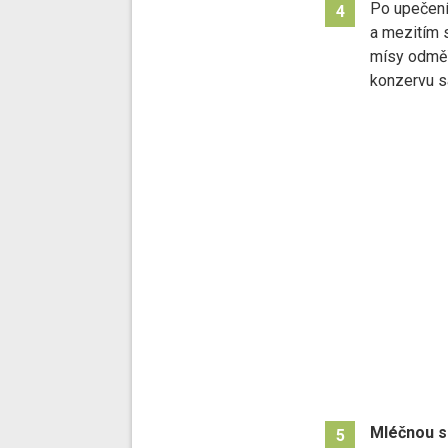
Po upečen
4
a mezitím 
mísy odměř
konzervu s
Mléčnou s
5