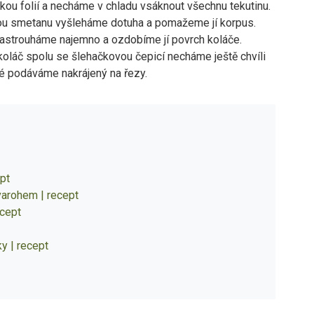
kou folií a necháme v chladu vsáknout všechnu tekutinu.
u smetanu vyšleháme dotuha a pomažeme jí korpus.
astrouháme najemno a ozdobíme jí povrch koláče.
koláč spolu se šlehačkovou čepicí necháme ještě chvíli
té podáváme nakrájený na řezy.
pt
varohem | recept
ecept
y | recept