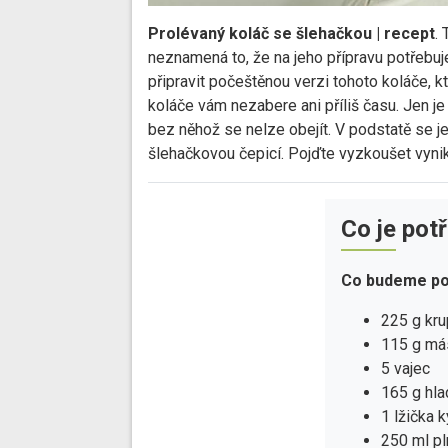
Prolévaný koláč se šlehačkou | recept
.
neznamená to, že na jeho přípravu potřebuj
připravit počeštěnou verzi tohoto koláče,
koláče vám nezabere ani příliš času. Jen je
bez něhož se nelze obejít. V podstatě se je
šlehačkovou čepicí. Pojďte vyzkoušet vynik
Co je pot
Co budeme po
225 g kru
115 g má
5 vajec
165 g hl
1 lžička 
250 ml p