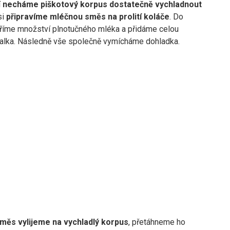
í
necháme piškotový korpus dostatečně vychladnout
si
připravíme mléčnou směs na prolití koláče
. Do
íme množství plnotučného mléka a přidáme celou
alka. Následně vše společně vymícháme dohladka.
měs vylijeme na vychladlý korpus
, přetáhneme ho