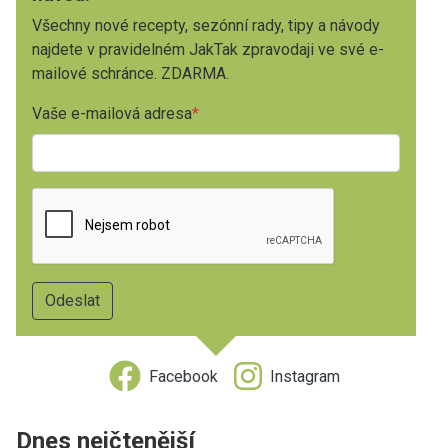
Všechny nové recepty, sezónní rady, tipy a návody
najdete v pravidelném JakTak zpravodaji ve své e-
mailové schránce. ZDARMA.
Vaše e-mailová adresa
Facebook
Instagram
Dnes nejčtenější