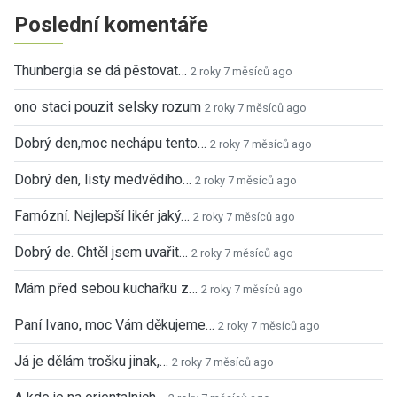
Poslední komentáře
Thunbergia se dá pěstovat…
2 roky 7 měsíců ago
ono staci pouzit selsky rozum
2 roky 7 měsíců ago
Dobrý den,moc nechápu tento…
2 roky 7 měsíců ago
Dobrý den, listy medvědího…
2 roky 7 měsíců ago
Famózní. Nejlepší likér jaký…
2 roky 7 měsíců ago
Dobrý de. Chtěl jsem uvařit…
2 roky 7 měsíců ago
Mám před sebou kuchařku z…
2 roky 7 měsíců ago
Paní Ivano, moc Vám děkujeme…
2 roky 7 měsíců ago
Já je dělám trošku jinak,…
2 roky 7 měsíců ago