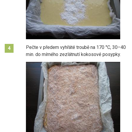
Pečte v předem vyhřáté troubě na 170 °C, 30–40
4
min. do mírného zezlátnutí kokosové posypky.