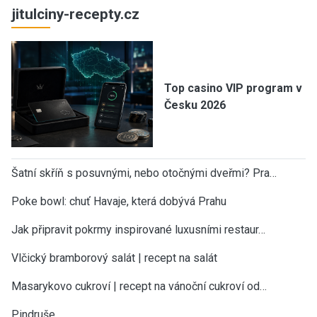
jitulciny-recepty.cz
Top casino VIP program v
Česku 2026
Šatní skříň s posuvnými, nebo otočnými dveřmi? Pra…
Poke bowl: chuť Havaje, která dobývá Prahu
Jak připravit pokrmy inspirované luxusními restaur…
Vlčický bramborový salát | recept na salát
Masarykovo cukroví | recept na vánoční cukroví od…
Pindruše