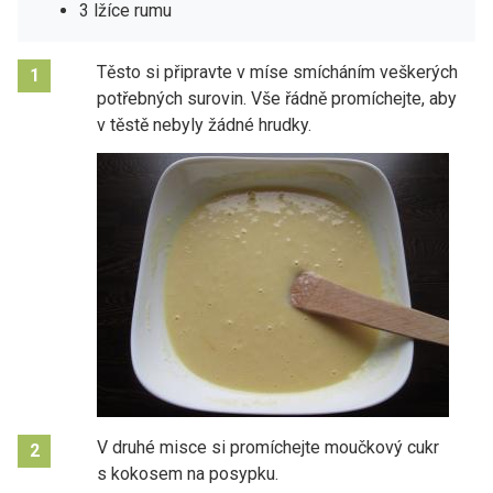
3 lžíce rumu
Těsto si připravte v míse smícháním veškerých
1
potřebných surovin. Vše řádně promíchejte, aby
v těstě nebyly žádné hrudky.
V druhé misce si promíchejte moučkový cukr
2
s kokosem na posypku.