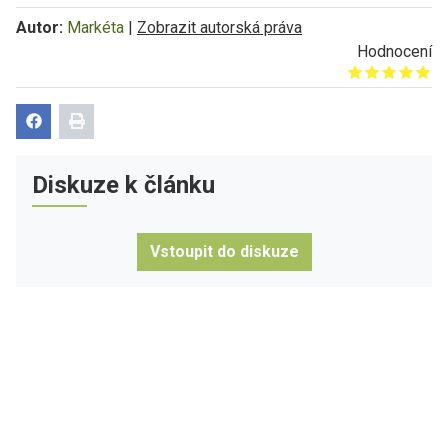
Autor:
Markéta
|
Zobrazit autorská práva
Hodnocení
Give it 1/5
Give it 2/5
Give it 3/5
Give it 4/5
Give it 5/5
Diskuze k článku
Vstoupit do diskuze