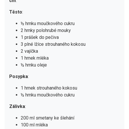
cm
.
Těsto
:
½ hrnku moučkového cukru
2 hrnky polohrubé mouky
1 prášek do pečiva
3 plné lžíce strouhaného kokosu
2 vajíčka
1 hrnek mléka
½ hrnku oleje
Posypka
:
1 hrnek strouhaného kokosu
½ hrnku moučkového cukru
Zálivka
:
200 ml smetany ke šlehání
100 ml mléka