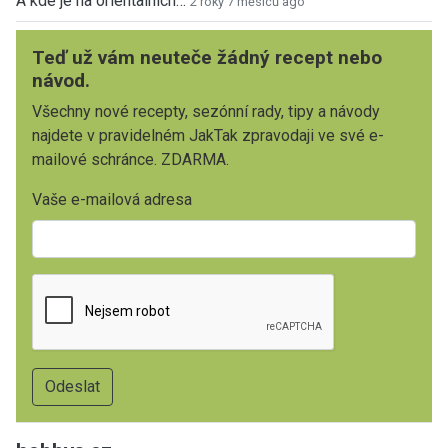
A kde je na orientalnich…
2 roky 7 měsíců ago
Teď už vám neuteče žádný recept nebo
návod.
Všechny nové recepty, sezónní rady, tipy a návody
najdete v pravidelném JakTak zpravodaji ve své e-
mailové schránce. ZDARMA.
Vaše e-mailová adresa