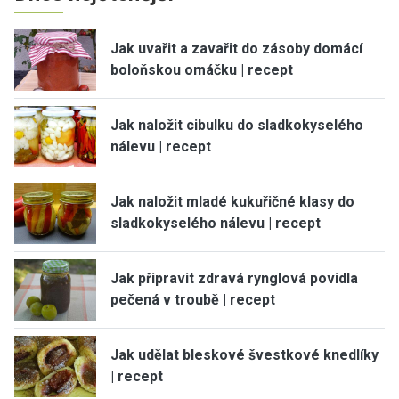
Jak uvařit a zavařit do zásoby domácí
boloňskou omáčku | recept
Jak naložit cibulku do sladkokyselého
nálevu | recept
Jak naložit mladé kukuřičné klasy do
sladkokyselého nálevu | recept
Jak připravit zdravá rynglová povidla
pečená v troubě | recept
Jak udělat bleskové švestkové knedlíky
| recept