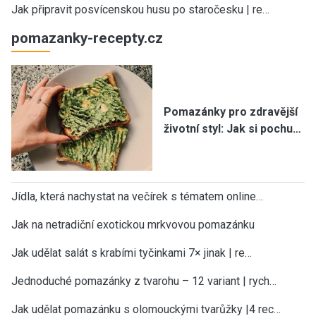
Jak připravit posvícenskou husu po staročesku | re…
pomazanky-recepty.cz
Pomazánky pro zdravější
životní styl: Jak si pochu…
Jídla, která nachystat na večírek s tématem online…
Jak na netradiční exotickou mrkvovou pomazánku
Jak udělat salát s krabími tyčinkami 7× jinak | re…
Jednoduché pomazánky z tvarohu – 12 variant | rych…
Jak udělat pomazánku s olomouckými tvarůžky |4 rec…