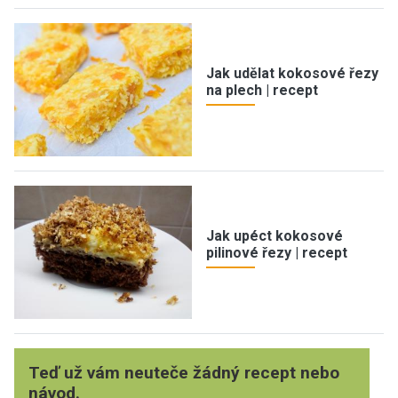
Jak udělat kokosové řezy
na plech | recept
Jak upéct kokosové
pilinové řezy | recept
Teď už vám neuteče žádný recept nebo
návod.