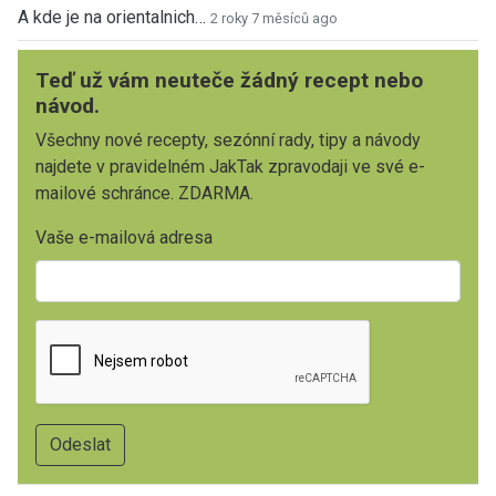
A kde je na orientalnich…
2 roky 7 měsíců ago
Teď už vám neuteče žádný recept nebo
návod.
Všechny nové recepty, sezónní rady, tipy a návody
najdete v pravidelném JakTak zpravodaji ve své e-
mailové schránce. ZDARMA.
Vaše e-mailová adresa