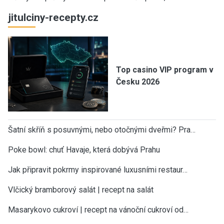
jitulciny-recepty.cz
Top casino VIP program v
Česku 2026
Šatní skříň s posuvnými, nebo otočnými dveřmi? Pra…
Poke bowl: chuť Havaje, která dobývá Prahu
Jak připravit pokrmy inspirované luxusními restaur…
Vlčický bramborový salát | recept na salát
Masarykovo cukroví | recept na vánoční cukroví od…