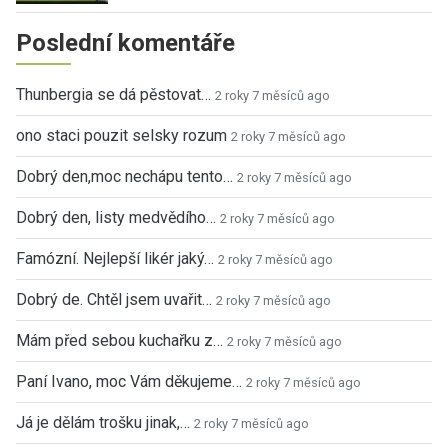
Poslední komentáře
Thunbergia se dá pěstovat…
2 roky 7 měsíců ago
ono staci pouzit selsky rozum
2 roky 7 měsíců ago
Dobrý den,moc nechápu tento…
2 roky 7 měsíců ago
Dobrý den, listy medvědího…
2 roky 7 měsíců ago
Famózní. Nejlepší likér jaký…
2 roky 7 měsíců ago
Dobrý de. Chtěl jsem uvařit…
2 roky 7 měsíců ago
Mám před sebou kuchařku z…
2 roky 7 měsíců ago
Paní Ivano, moc Vám děkujeme…
2 roky 7 měsíců ago
Já je dělám trošku jinak,…
2 roky 7 měsíců ago