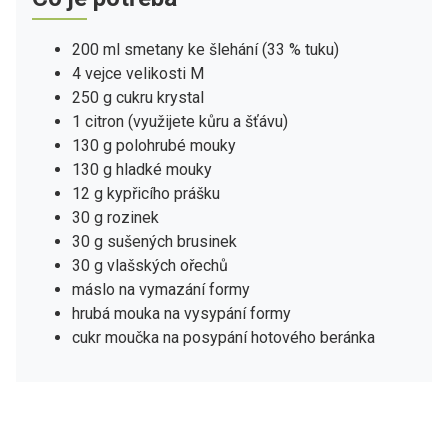
200 ml smetany ke šlehání (33 % tuku)
4 vejce velikosti M
250 g cukru krystal
1 citron (využijete kůru a šťávu)
130 g polohrubé mouky
130 g hladké mouky
12 g kypřicího prášku
30 g rozinek
30 g sušených brusinek
30 g vlašských ořechů
máslo na vymazání formy
hrubá mouka na vysypání formy
cukr moučka na posypání hotového beránka