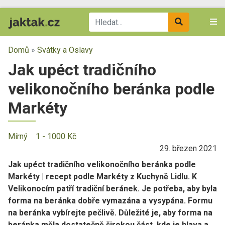
Domů
»
Svátky a Oslavy
Jak upéct tradičního
velikonočního beránka podle
Markéty
Mírný
1 - 1000 Kč
29. březen 2021
Jak upéct tradičního velikonočního beránka podle
Markéty | recept podle Markéty z Kuchyně Lidlu. K
Velikonocím patří tradiční beránek. Je potřeba, aby byla
forma na beránka dobře vymazána a vysypána. Formu
na beránka vybírejte pečlivě. Důležité je, aby forma na
beránka měla dostatečně širokou část, kde je hlava a