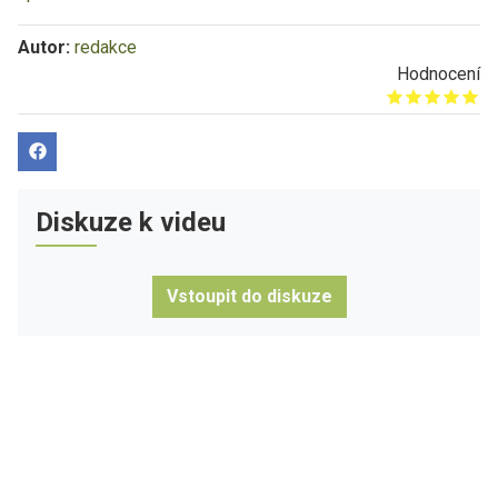
Autor:
redakce
Hodnocení
Give it 1/5
Give it 2/5
Give it 3/5
Give it 4/5
Give it 5/5
Diskuze k videu
Vstoupit do diskuze