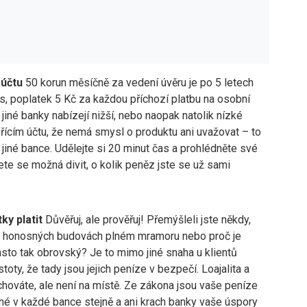
 účtu
50 korun měsíčně za vedení úvěru je po 5 letech
s, poplatek 5 Kč za každou příchozí platbu na osobní
jiné banky nabízejí nižší, nebo naopak natolik nízké
ícím účtu, že nemá smysl o produktu ani uvažovat – to
 jiné bance. Udělejte si 20 minut čas a prohlédněte své
ete se možná divit, o kolik peněz jste se už sami
ky platit
Důvěřuj, ale prověřuj! Přemýšleli jste někdy,
í v honosných budovách plném mramoru nebo proč je
sto tak obrovský? Je to mimo jiné snaha u klientů
toty, že tady jsou jejich peníze v bezpečí. Loajalita a
chováte, ale není na místě. Ze zákona jsou vaše peníze
ěné v každé bance stejně a ani krach banky vaše úspory