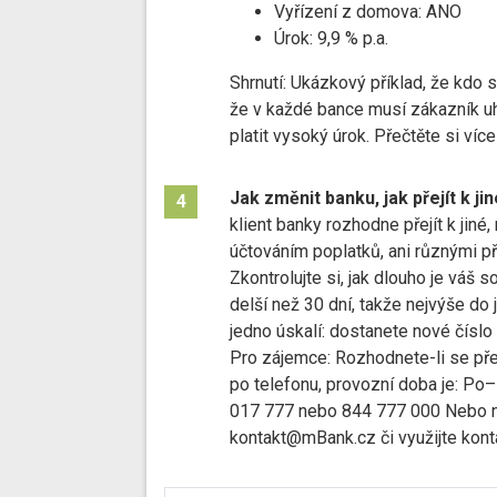
Vyřízení z domova: ANO
Úrok: 9,9 % p.a.
Shrnutí: Ukázkový příklad, že kdo 
že v každé bance musí zákazník uhr
platit vysoký úrok. Přečtěte si víc
Jak změnit banku, jak přejít k ji
4
klient banky rozhodne přejít k jin
účtováním poplatků, ani různými pře
Zkontrolujte si, jak dlouho je váš
delší než 30 dní, takže nejvýše d
jedno úskalí: dostanete nové číslo 
Pro zájemce: Rozhodnete-li se přej
po telefonu, provozní doba je: P
017 777 nebo 844 777 000 Nebo na
kontakt@mBank.cz či využijte kont