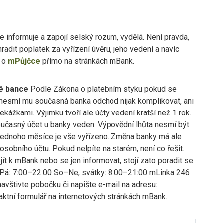
se informuje a zapojí selský rozum, vydělá. Není pravda,
adit poplatek za vyřízení úvěru, jeho vedení a navíc
e o
mPůjčce
přímo na stránkách mBank.
né bance
Podle Zákona o platebním styku pokud se
é, nesmí mu současná banka odchod nijak komplikovat, ani
kážkami. Výjimku tvoří ale účty vedení kratší než 1 rok.
 současný účet u banky veden. Výpovědní lhůta nesmí být
o jednoho měsíce je vše vyřízeno. Změna banky má ale
osobního účtu. Pokud nelpíte na starém, není co řešit.
ít k mBank nebo se jen informovat, stojí zato poradit se
o–Pá: 7:00–22:00 So–Ne, svátky: 8:00–21:00 mLinka 246
vštivte pobočku či napište e-mail na adresu:
aktní formulář na internetových stránkách mBank.