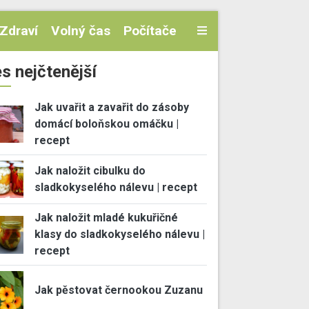
Zdraví
Volný čas
Počítače
s nejčtenější
Jak uvařit a zavařit do zásoby
domácí boloňskou omáčku |
recept
Jak naložit cibulku do
sladkokyselého nálevu | recept
Jak naložit mladé kukuřičné
klasy do sladkokyselého nálevu |
recept
Jak pěstovat černookou Zuzanu