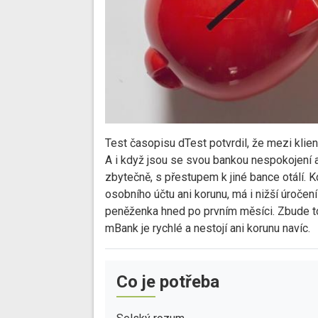
Test časopisu dTest potvrdil, že mezi klie
A i když jsou se svou bankou nespokojení 
zbytečně, s přestupem k jiné bance otálí. K
osobního účtu ani korunu, má i nižší úročen
peněženka hned po prvním měsíci. Zbude tot
mBank je rychlé a nestojí ani korunu navíc.
Co je potřeba