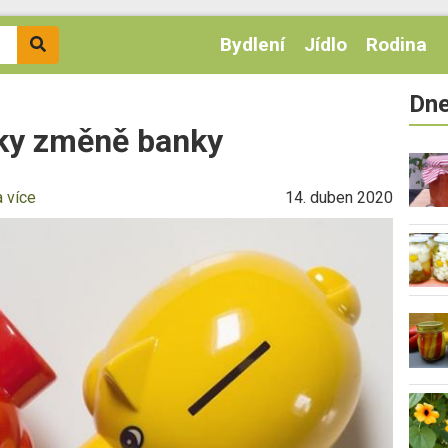
Bydlení
Jídlo
Rodina
Dne
íky změně banky
a více
14. duben 2020