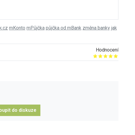
k.cz
mKonto
mPůjčka
půjčka od mBank
změna banky
jak
Hodnocení
Give it 1/5
Give it 2/5
Give it 3/5
Give it 4/5
Give it 5/5
oupit do diskuze