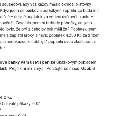
mu sousedovi, aby vás každý měsíc okrádal o stovky
í? „Když jsem se bankovní poradkyně zeptala, co budu mít
síčně – údajně poplatek za vedení úvěrového účtu –
ovědět. Zavolala jsem si ředitele pobočky, ani jeho
í bylo, že prý z čeho by pak měli žít? Poplatek jsem
měla zaplatit úroky, a navíc poplatek 4.250 Kč za zřízení
o si nedokážou ani obhájit,“ popsala svou zkušenost v
řek.
nové banky vám ušetří peníze
Ukázkovým příkladem
ank. Přejít k ní má smysl. Počítejte se mnou:
Osobní
R: 0 Kč
O i trvalé příkazy: 0 Kč
č