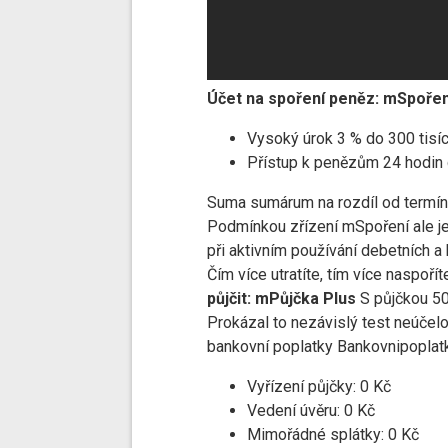
Účet na spoření peněz: mSpořen
Vysoký úrok 3 % do 300 tisí
Přístup k penězům 24 hodin d
Suma sumárum na rozdíl od termíno
Podmínkou zřízení mSpoření ale je,
při aktivním používání debetních a 
Čím více utratíte, tím více naspořít
půjčit: mPůjčka Plus
S půjčkou 50 
Prokázal to nezávislý test neúčelo
bankovní poplatky Bankovnipoplat
Vyřízení půjčky: 0 Kč
Vedení úvěru: 0 Kč
Mimořádné splátky: 0 Kč