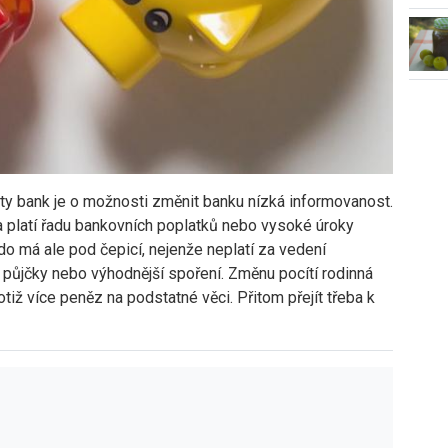
nty bank je o možnosti změnit banku nízká informovanost.
a platí řadu bankovních poplatků nebo vysoké úroky
do má ale pod čepicí, nejenže neplatí za vedení
í půjčky nebo výhodnější spoření. Změnu pocítí rodinná
iž více peněz na podstatné věci. Přitom přejít třeba k