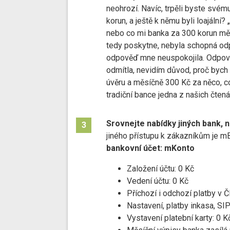
neohrozí. Navíc, trpěli byste své
korun, a ještě k němu byli loajáln
nebo co mi banka za 300 korun mě
tedy poskytne, nebyla schopná odp
odpověď mne neuspokojila. Odpověd
odmítla, nevidím důvod, proč bych 
úvěru a měsíčně 300 Kč za něco, c
tradiční bance jedna z našich čtená
Srovnejte nabídky jiných bank, 
3
jiného přístupu k zákazníkům je mB
bankovní účet: mKonto
Založení účtu: 0 Kč
Vedení účtu: 0 Kč
Příchozí i odchozí platby v Č
Nastavení, platby inkasa, SIP
Vystavení platební karty: 0 K