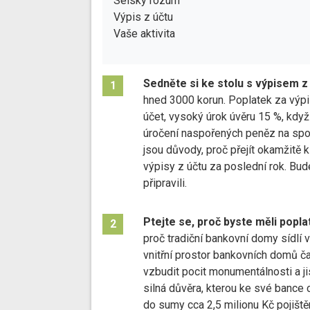
Selský rozum
Výpis z účtu
Vaše aktivita
Sedněte si ke stolu s výpisem z
1
hned 3000 korun. Poplatek za výpi
účet, vysoký úrok úvěru 15 %, když 
úročení naspořených peněz na spoř
jsou důvody, proč přejít okamžitě k
výpisy z účtu za poslední rok. Bud
připravili.
Ptejte se, proč byste měli poplat
2
proč tradiční bankovní domy sídl
vnitřní prostor bankovních domů ča
vzbudit pocit monumentálnosti a jis
silná důvěra, kterou ke své bance 
do sumy cca 2,5 milionu Kč pojišt