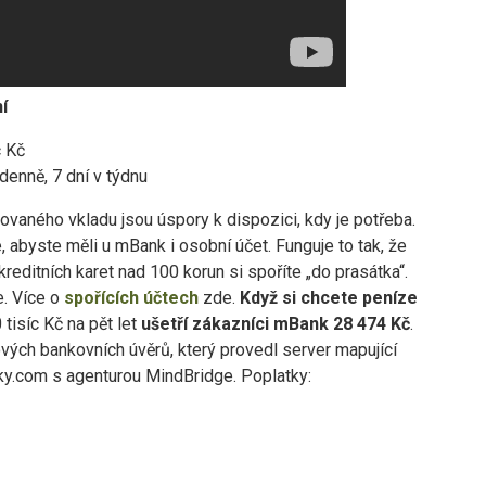
í
c Kč
enně, 7 dní v týdnu
vaného vkladu jsou úspory k dispozici, kdy je potřeba.
 abyste měli u mBank i osobní účet. Funguje to tak, že
kreditních karet nad 100 korun si spoříte „do prasátka“.
e. Více o
spořících účtech
zde.
Když si chcete peníze
tisíc Kč na pět let
ušetří zákazníci mBank 28 474 Kč
.
vých bankovních úvěrů, který provedl server mapující
ky.com s agenturou MindBridge. Poplatky: