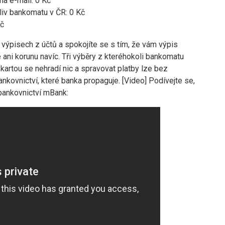
na e-mail: 0 Kč
liv bankomatu v ČR: 0 Kč
Kč
výpisech z účtů a spokojíte se s tím, že vám výpis
e ani korunu navíc. Tři výběry z kteréhokoli bankomatu
kartou se nehradí nic a spravovat platby lze bez
ankovnictví, které banka propaguje. [Video] Podívejte se,
bankovnictví mBank: