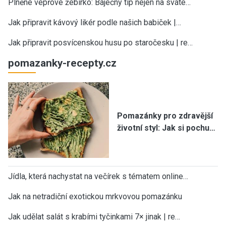
Plněné vepřové žebírko: Báječný tip nejen na sváte…
Jak připravit kávový likér podle našich babiček |…
Jak připravit posvícenskou husu po staročesku | re…
pomazanky-recepty.cz
Pomazánky pro zdravější
životní styl: Jak si pochu…
Jídla, která nachystat na večírek s tématem online…
Jak na netradiční exotickou mrkvovou pomazánku
Jak udělat salát s krabími tyčinkami 7× jinak | re…