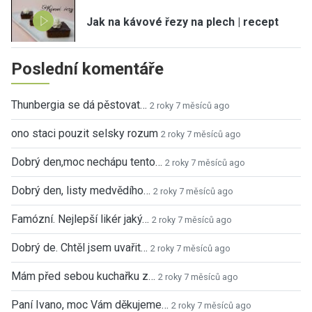
Jak na kávové řezy na plech | recept
Poslední komentáře
Thunbergia se dá pěstovat…
2 roky 7 měsíců ago
ono staci pouzit selsky rozum
2 roky 7 měsíců ago
Dobrý den,moc nechápu tento…
2 roky 7 měsíců ago
Dobrý den, listy medvědího…
2 roky 7 měsíců ago
Famózní. Nejlepší likér jaký…
2 roky 7 měsíců ago
Dobrý de. Chtěl jsem uvařit…
2 roky 7 měsíců ago
Mám před sebou kuchařku z…
2 roky 7 měsíců ago
Paní Ivano, moc Vám děkujeme…
2 roky 7 měsíců ago