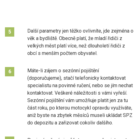
Další parametry jen těžko ovlivníte, jde zejména o
5
věk a bydliště. Obecně platí, že mladí řidiči z
velkých měst platí více, než dlouholetí řidiči z
obcí s menším počtem obyvatel.
Máte-li zájem o sezónní pojištění
6
(doporučujeme), stačí telefonicky kontaktovat
specialistu na povinné ručení, nebo se jím nechat
kontaktovat. Veškeré náležitosti s vámi vyřeší.
Sezónní pojištění vám umožňuje platit jen za tu
část roku, po kterou motocykl opravdu využíváte,
aniž byste na zbytek měsíců museli ukládat SPZ
do depozitu a zařizovat cokoliv dalšího.