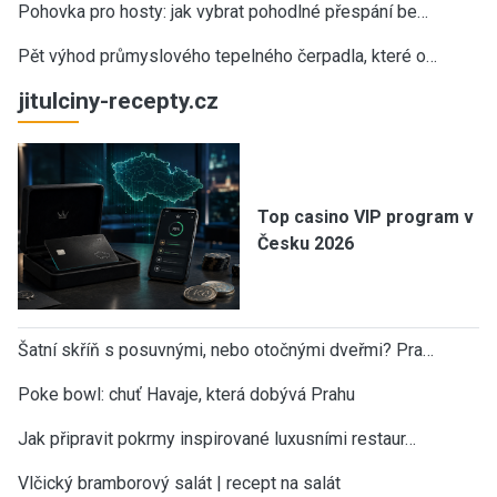
Pohovka pro hosty: jak vybrat pohodlné přespání be…
Pět výhod průmyslového tepelného čerpadla, které o…
jitulciny-recepty.cz
Top casino VIP program v
Česku 2026
Šatní skříň s posuvnými, nebo otočnými dveřmi? Pra…
Poke bowl: chuť Havaje, která dobývá Prahu
Jak připravit pokrmy inspirované luxusními restaur…
Vlčický bramborový salát | recept na salát