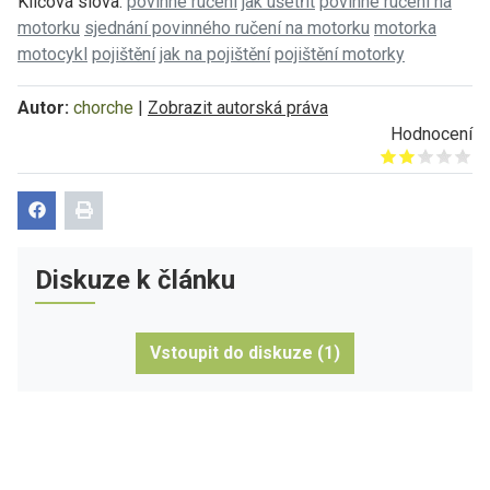
Klíčová slova:
povinné ručení
jak ušetřit
povinné ručení na
motorku
sjednání povinného ručení na motorku
motorka
motocykl
pojištění
jak na pojištění
pojištění motorky
Autor:
chorche
|
Zobrazit autorská práva
Hodnocení
Give it 1/5
Give it 2/5
Give it 3/5
Give it 4/5
Give it 5/5
Diskuze k článku
Vstoupit do diskuze (1)