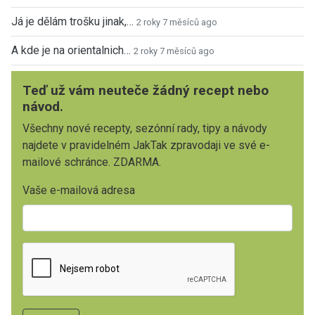
Já je dělám trošku jinak,…
2 roky 7 měsíců ago
A kde je na orientalnich…
2 roky 7 měsíců ago
Teď už vám neuteče žádný recept nebo
návod.
Všechny nové recepty, sezónní rady, tipy a návody
najdete v pravidelném JakTak zpravodaji ve své e-
mailové schránce. ZDARMA.
Vaše e-mailová adresa