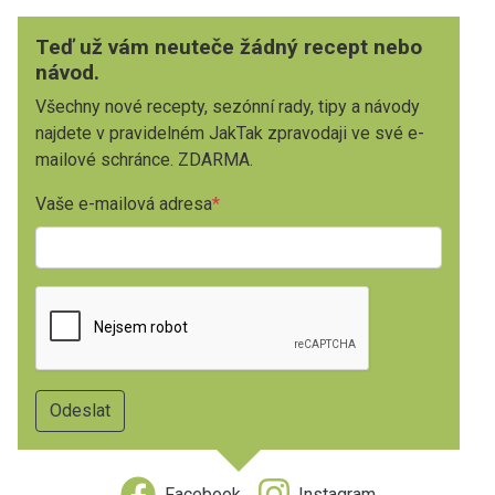
Teď už vám neuteče žádný recept nebo
návod.
Všechny nové recepty, sezónní rady, tipy a návody
najdete v pravidelném JakTak zpravodaji ve své e-
mailové schránce. ZDARMA.
Vaše e-mailová adresa
Facebook
Instagram