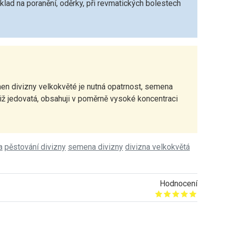
bklad na poranění, oděrky, při revmatických bolestech
en divizny velkokvěté je nutná opatrnost, semena
tiž jedovatá, obsahuji v poměrně vysoké koncentraci
a
pěstování divizny
semena divizny
divizna velkokvětá
Hodnocení
Give it 1/5
Give it 2/5
Give it 3/5
Give it 4/5
Give it 5/5