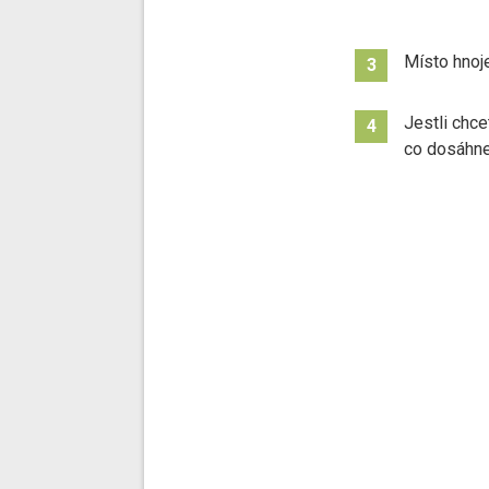
Místo hnoje
3
Jestli chce
4
co dosáhne