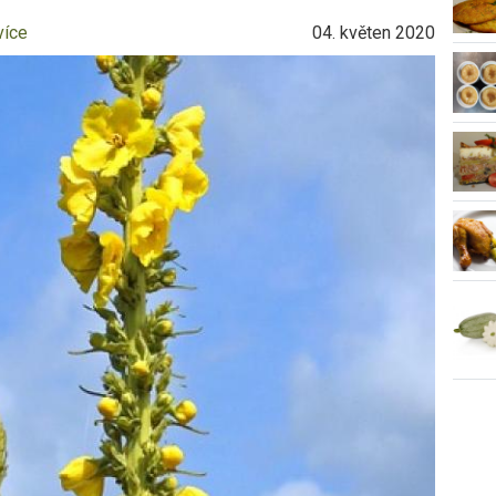
více
04. květen 2020