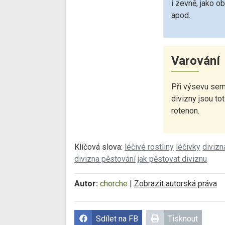
i zevně, jako o
apod.
Varování
Při výsevu sem
divizny jsou to
rotenon.
Klíčová slova:
léčivé rostliny
léčivky
divizn
divizna pěstování
jak pěstovat diviznu
Autor:
chorche
|
Zobrazit autorská práva
Sdílet na FB
Tisknout