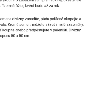
ně škodí. Po zasazení vám první rok nepokvete, ale
 přízemní růžici, kvést bude až za rok.
semena divizny zasadíte, půdu pořádně okopejte a
vele. Kromě semen, můžete sázet i malé sazeničky,
ď koupíte anebo předpěstujete v pařeništi. Divizny
 sponu 50 x 50 cm.