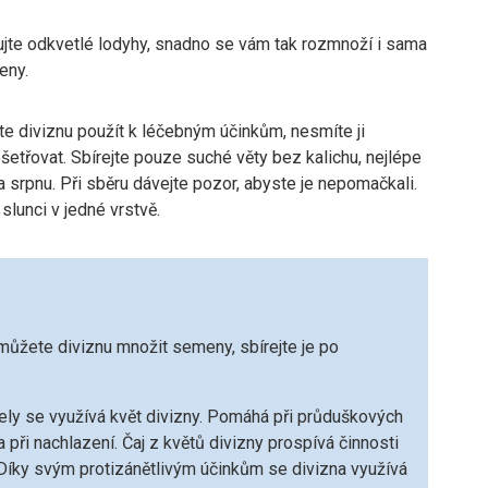
jte odkvetlé lodyhy, snadno se vám tak rozmnoží i sama
eny.
te diviznu použít k léčebným účinkům, nesmíte ji
etřovat. Sbírejte pouze suché věty bez kalichu, nejlépe
a srpnu. Při sběru dávejte pozor, abyste je nepomačkali.
 slunci v jedné vrstvě.
můžete diviznu množit semeny, sbírejte je po
ely se využívá květ divizny. Pomáhá při průduškových
při nachlazení. Čaj z květů divizny prospívá činnosti
. Díky svým protizánětlivým účinkům se divizna využívá