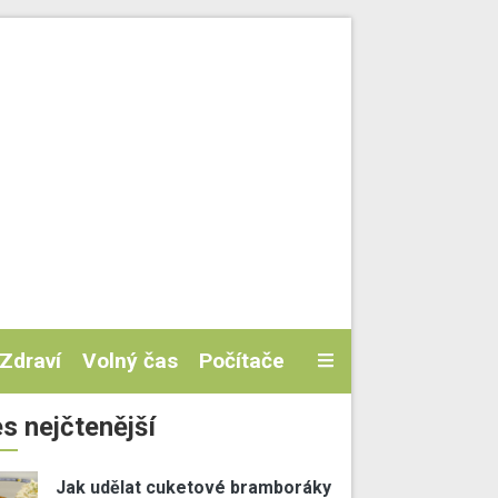
Zdraví
Volný čas
Počítače
s nejčtenější
Jak udělat cuketové bramboráky