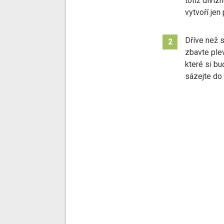
totiž diviz
vytvoří jen
Dříve než 
2
zbavte ple
které si bu
sázejte do