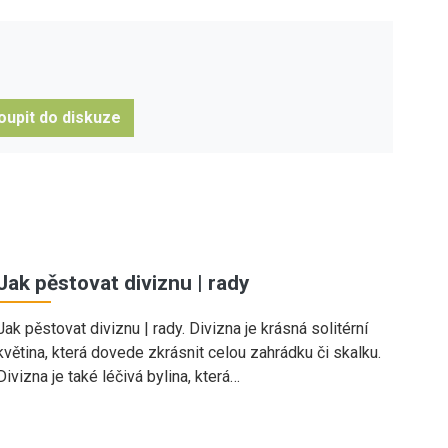
oupit do diskuze
Jak pěstovat diviznu | rady
Jak pěstovat diviznu | rady. Divizna je krásná solitérní
květina, která dovede zkrásnit celou zahrádku či skalku.
Divizna je také léčivá bylina, která…