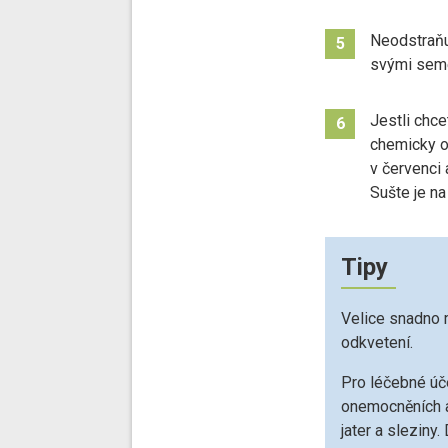
Neodstraňu
5
svými sem
Jestli chce
6
chemicky oš
v červenci 
Sušte je na
Tipy
Velice snadno 
odkvetení.
Pro léčebné úč
onemocněních a 
jater a sleziny