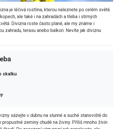
izna je léčivá rostlina, kterou naleznete po celém světě.
říkopech, ale také i na zahradách a třeba i strmých
květá. Divizna roste často planě, ale my známe i
ou zahradu, terasu anebo balkon. Nevíte jak diviznu
řeba
o skalku
ny
izny sázejte v dubnu na slunné a suché stanoviště do
 propustné zeminy chudé na živiny. Příliš mnoho živin