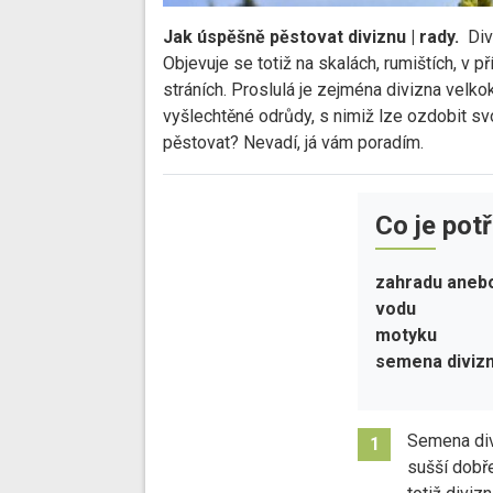
Jak úspěšně pěstovat diviznu | rady.
Div
Objevuje se totiž na skalách, rumištích, v p
stráních. Proslulá je zejména divizna velko
vyšlechtěné odrůdy, s nimiž lze ozdobit sv
pěstovat? Nevadí, já vám poradím.
Co je pot
zahradu aneb
vodu
motyku
semena diviz
Semena div
1
sušší dobře