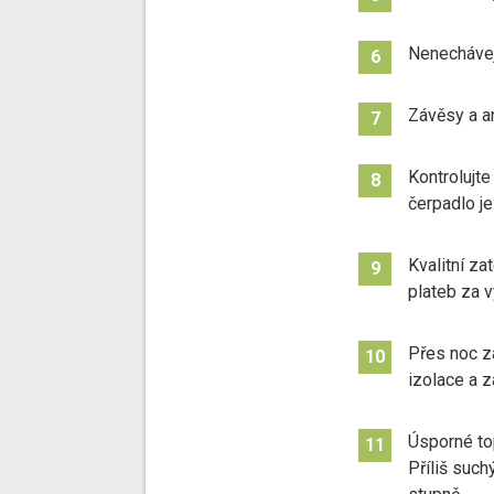
Nenechávejt
6
Závěsy a an
7
Kontrolujte
8
čerpadlo je
Kvalitní z
9
plateb za v
Přes noc za
10
izolace a z
Úsporné top
11
Příliš such