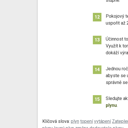
stupně.
Pokojový t
12
uspořit až 
Účinnost to
13
Využít k to
dokáží výra
Jednou roč
14
abyste se u
správně se
Sledujte ak
15
plynu
.
Klíčová slova:
plyn
topení
vytápení
Zateple