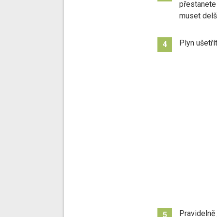
přestanete 
muset delší
Plyn ušetří
4
Pravidelně
5