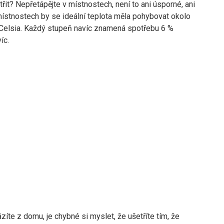
řit? Nepřetápějte v místnostech, není to ani úsporné, ani
místnostech by se ideální teplota měla pohybovat okolo
Celsia. Každý stupeň navíc znamená spotřebu 6 %
íc.
íte z domu, je chybné si myslet, že ušetříte tím, že