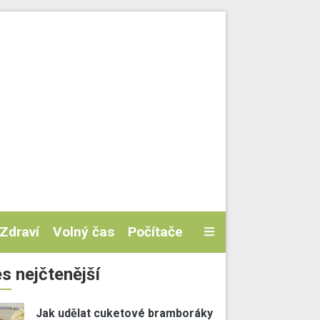
Zdraví
Volný čas
Počítače
s nejčtenější
Jak udělat cuketové bramboráky