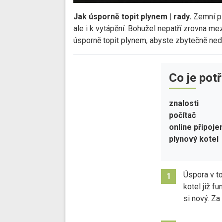
Jak úsporně topit plynem | rady.
Zemní pl
ale i k vytápění. Bohužel nepatří zrovna mez
úsporně topit plynem, abyste zbytečně nedo
Co je pot
znalosti
počítač
online připoje
plynový kotel
Úspora v to
1
kotel již f
si nový. Za