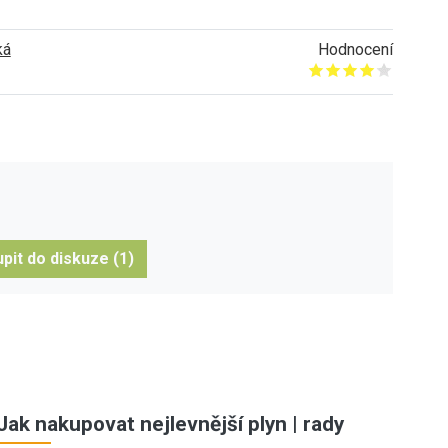
ká
Hodnocení
Give it 1/5
Give it 2/5
Give it 3/5
Give it 4/5
Give it 5/5
pit do diskuze (1)
Jak nakupovat nejlevnější plyn | rady