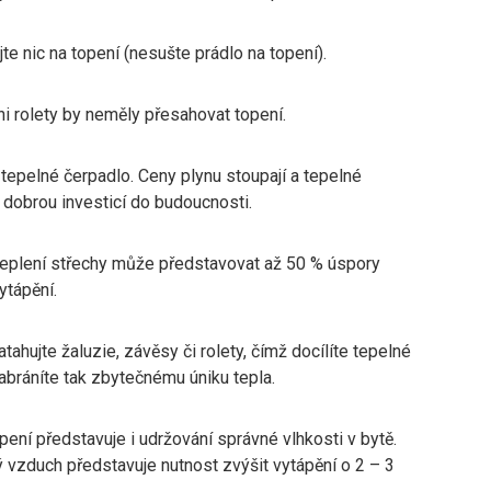
e nic na topení (nesušte prádlo na topení).
i rolety by neměly přesahovat topení.
 tepelné čerpadlo. Ceny plynu stoupají a tepelné
 dobrou investicí do budoucnosti.
ateplení střechy může představovat až 50 % úspory
ytápění.
tahujte žaluzie, závěsy či rolety, čímž docílíte tepelné
abráníte tak zbytečnému úniku tepla.
ení představuje i udržování správné vlhkosti v bytě.
ý vzduch představuje nutnost zvýšit vytápění o 2 – 3