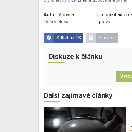
plynu
levný plyn
změna dodavatele plynu
Autor:
Adriana
|
Zobrazit autors
Dosedělová
práva
Sdílet na FB
Tisknout
Diskuze k článku
Vstou
Další zajímavé články