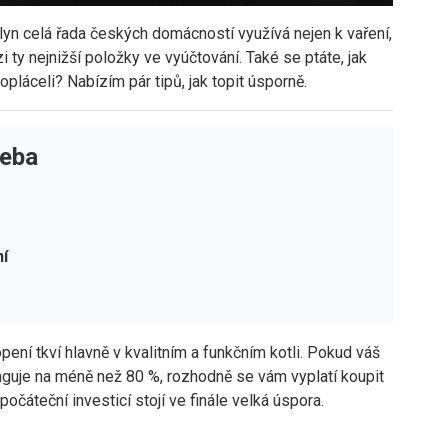
yn celá řada českých domácností využívá nejen k vaření,
i ty nejnižší položky ve vyúčtování. Také se ptáte, jak
pláceli? Nabízím pár tipů, jak topit úsporně.
řeba
ní
pení tkví hlavně v kvalitním a funkčním kotli. Pokud váš
unguje na méně než 80 %, rozhodně se vám vyplatí koupit
 počáteční investicí stojí ve finále velká úspora.