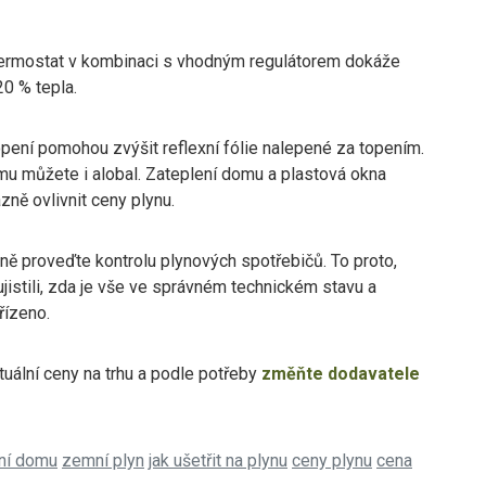
ermostat v kombinaci s vhodným regulátorem dokáže
20 % tepla.
pení pomohou zvýšit reflexní fólie nalepené za topením.
mu můžete i alobal. Zateplení domu a plastová okna
zně ovlivnit ceny plynu.
ně proveďte kontrolu plynových spotřebičů. To proto,
jistili, zda je vše ve správném technickém stavu a
řízeno.
tuální ceny na trhu a podle potřeby
změňte dodavatele
ní domu
zemní plyn
jak ušetřit na plynu
ceny plynu
cena