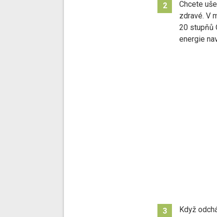
Chcete ušet
2
zdravé. V 
20 stupňů 
energie nav
Když odcház
3