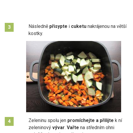
Následně
přisypte
i
cuketu
nakrájenou na větší
3
kostky.
Zeleninu spolu jen
promíchejte a přilijte
k ní
4
zeleninový
vývar
.
Vařte
na středním ohni