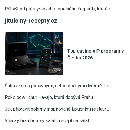
Pět výhod průmyslového tepelného čerpadla, které o…
jitulciny-recepty.cz
Top casino VIP program v
Česku 2026
Šatní skříň s posuvnými, nebo otočnými dveřmi? Pra…
Poke bowl: chuť Havaje, která dobývá Prahu
Jak připravit pokrmy inspirované luxusními restaur…
Vlčický bramborový salát | recept na salát