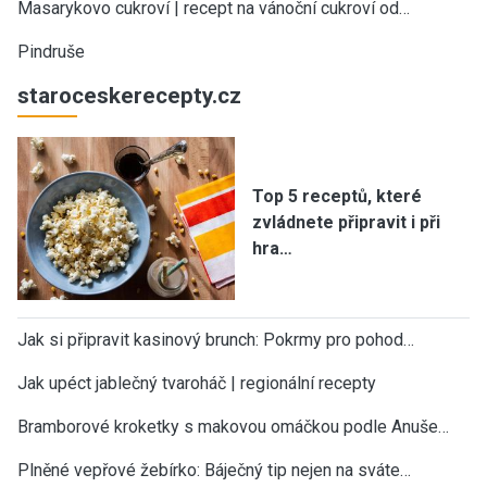
Masarykovo cukroví | recept na vánoční cukroví od…
Pindruše
staroceskerecepty.cz
Top 5 receptů, které
zvládnete připravit i při
hra…
Jak si připravit kasinový brunch: Pokrmy pro pohod…
Jak upéct jablečný tvaroháč | regionální recepty
Bramborové kroketky s makovou omáčkou podle Anuše…
Plněné vepřové žebírko: Báječný tip nejen na sváte…