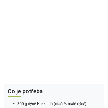
Co je potřeba
300 g dýně Hokkaidó (stačí ½ malé dýně)