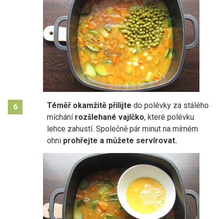
Téměř okamžitě přilijte
do polévky za stálého
6
míchání
rozšlehané vajíčko
, které polévku
lehce zahustí. Společně pár minut na mírném
ohni
prohřejte a můžete servírovat.