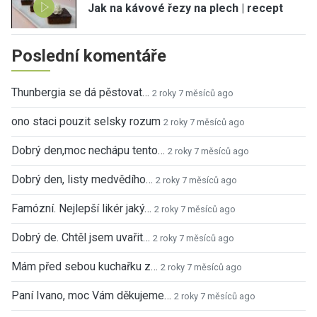
Jak na kávové řezy na plech | recept
Poslední komentáře
Thunbergia se dá pěstovat…
2 roky 7 měsíců ago
ono staci pouzit selsky rozum
2 roky 7 měsíců ago
Dobrý den,moc nechápu tento…
2 roky 7 měsíců ago
Dobrý den, listy medvědího…
2 roky 7 měsíců ago
Famózní. Nejlepší likér jaký…
2 roky 7 měsíců ago
Dobrý de. Chtěl jsem uvařit…
2 roky 7 měsíců ago
Mám před sebou kuchařku z…
2 roky 7 měsíců ago
Paní Ivano, moc Vám děkujeme…
2 roky 7 měsíců ago