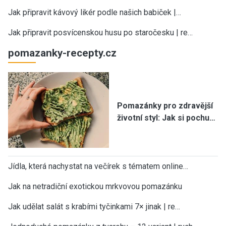
Jak připravit kávový likér podle našich babiček |…
Jak připravit posvícenskou husu po staročesku | re…
pomazanky-recepty.cz
Pomazánky pro zdravější
životní styl: Jak si pochu…
Jídla, která nachystat na večírek s tématem online…
Jak na netradiční exotickou mrkvovou pomazánku
Jak udělat salát s krabími tyčinkami 7× jinak | re…