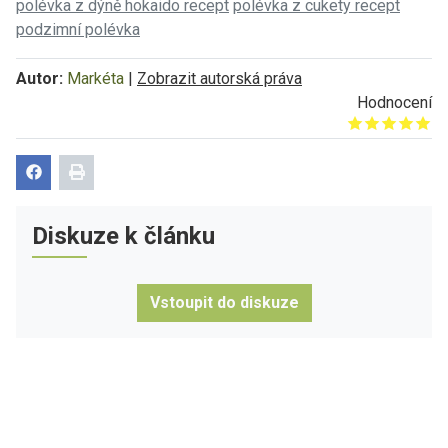
polévka z dýně hokaido recept
polévka z cukety recept
podzimní polévka
Autor:
Markéta
|
Zobrazit autorská práva
Hodnocení
Give it 1/5
Give it 2/5
Give it 3/5
Give it 4/5
Give it 5/5
Diskuze k článku
Vstoupit do diskuze