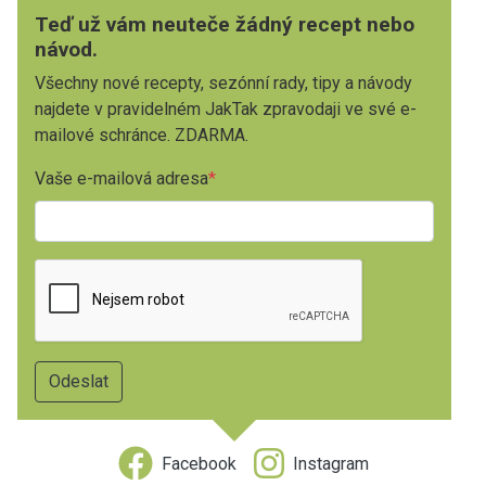
Teď už vám neuteče žádný recept nebo
návod.
Všechny nové recepty, sezónní rady, tipy a návody
najdete v pravidelném JakTak zpravodaji ve své e-
mailové schránce. ZDARMA.
Vaše e-mailová adresa
Facebook
Instagram