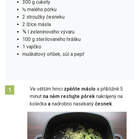
300 g cukety
½ malého pórku
2 stroužky česneku
2 lžíce másla
¾ l zeleninového vývaru
100 g sterilovaného hrášku
1 vajíčko
muškátový oříšek, sůl a pepř
Ve větším hrnci
zpěňte máslo
a přibližně 5
1
minut
na něm restujte pórek
nakrájený na
kolečka
a
nadrobno nasekaný
česnek
.