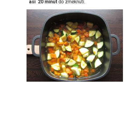
asi
20 minut
do změknutí.