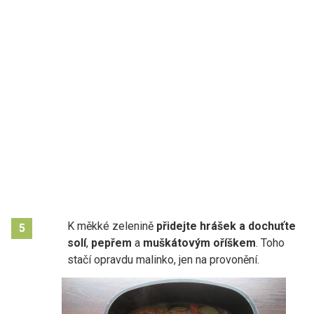
K měkké zelenině
přidejte hrášek a dochuťte
5
solí
,
pepřem
a
muškátovým oříškem
. Toho
stačí opravdu malinko, jen na provonění.