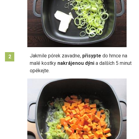
Jakmile pórek zavadne,
přisypte
do hrnce na
2
malé kostky
nakrájenou dýni
a dalších 5 minut
opékejte.