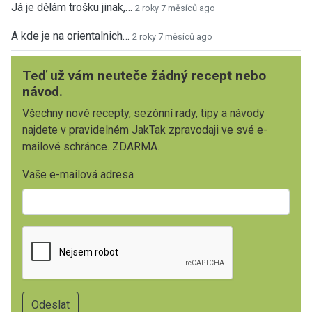
Já je dělám trošku jinak,…
2 roky 7 měsíců ago
A kde je na orientalnich…
2 roky 7 měsíců ago
Teď už vám neuteče žádný recept nebo
návod.
Všechny nové recepty, sezónní rady, tipy a návody
najdete v pravidelném JakTak zpravodaji ve své e-
mailové schránce. ZDARMA.
Vaše e-mailová adresa