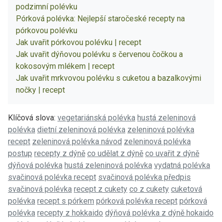
podzimní polévku
Pórková polévka: Nejlepší staročeské recepty na
pórkovou polévku
Jak uvařit pórkovou polévku | recept
Jak uvařit dýňovou polévku s červenou čočkou a
kokosovým mlékem | recept
Jak uvařit mrkvovou polévku s cuketou a bazalkovými
nočky | recept
Klíčová slova:
vegetariánská polévka
hustá zeleninová
polévka
dietní zeleninová polévka
zeleninová polévka
recept
zeleninová polévka návod
zeleninová polévka
postup
recepty z dýně
co udělat z dýně
co uvařit z dýně
dýňová polévka
hustá zeleninová polévka
vydatná polévka
svačinová polévka recept
svačinová polévka předpis
svačinová polévka
recept z cukety
co z cukety
cuketová
polévka
recept s pórkem
pórková polévka recept
pórková
polévka
recepty z hokkaido
dýňová polévka z dýně hokaido