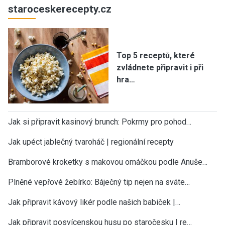
staroceskerecepty.cz
Top 5 receptů, které
zvládnete připravit i při
hra…
Jak si připravit kasinový brunch: Pokrmy pro pohod…
Jak upéct jablečný tvaroháč | regionální recepty
Bramborové kroketky s makovou omáčkou podle Anuše…
Plněné vepřové žebírko: Báječný tip nejen na sváte…
Jak připravit kávový likér podle našich babiček |…
Jak připravit posvícenskou husu po staročesku | re…