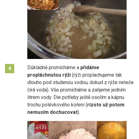
Důkladně promícháme a
přidáme
4
propláchnutou rýži
(rýži proplachujeme tak
dlouho pod studenou vodou, dokud z rýže neteče
čirá voda). Vše promícháme a zalijeme jedním
litrem vody. Dle potřeby ještě osolím a kápnu
trochu polévkového koření (
rizoto už potom
nemusím dochucovat
).