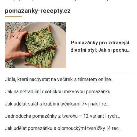
pomazanky-recepty.cz
Pomazánky pro zdravější
životní styl: Jak si pochu…
Jídla, která nachystat na večírek s tématem online…
Jak na netradiční exotickou mrkvovou pomazánku
Jak udělat salát s krabími tyčinkami 7× jinak | re…
Jednoduché pomazánky z tvarohu – 12 variant | rych…
Jak udělat pomazánku s olomouckými tvarůžky |4 rec…