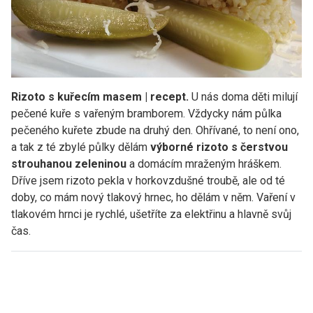
Rizoto s kuřecím masem | recept.
U nás doma děti milují
pečené kuře s vařeným bramborem. Vždycky nám půlka
pečeného kuřete zbude na druhý den. Ohřívané, to není ono,
a tak z té zbylé půlky dělám
výborné rizoto s čerstvou
strouhanou zeleninou
a domácím mraženým hráškem.
Dříve jsem rizoto pekla v horkovzdušné troubě, ale od té
doby, co mám nový tlakový hrnec, ho dělám v něm. Vaření v
tlakovém hrnci je rychlé, ušetříte za elektřinu a hlavně svůj
čas.