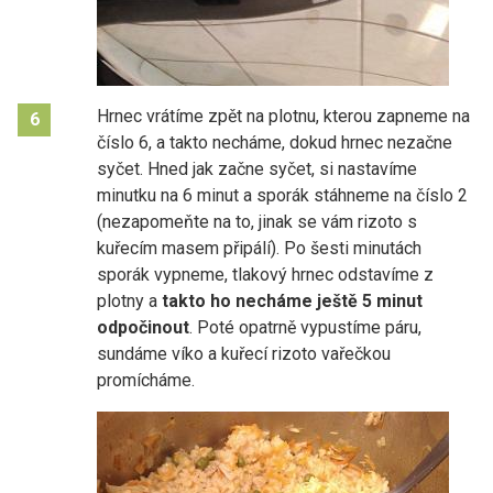
Hrnec vrátíme zpět na plotnu, kterou zapneme na
6
číslo 6, a takto necháme, dokud hrnec nezačne
syčet. Hned jak začne syčet, si nastavíme
minutku na 6 minut a sporák stáhneme na číslo 2
(nezapomeňte na to, jinak se vám rizoto s
kuřecím masem připálí). Po šesti minutách
sporák vypneme, tlakový hrnec odstavíme z
plotny a
takto ho necháme ještě 5 minut
odpočinout
. Poté opatrně vypustíme páru,
sundáme víko a kuřecí rizoto vařečkou
promícháme.