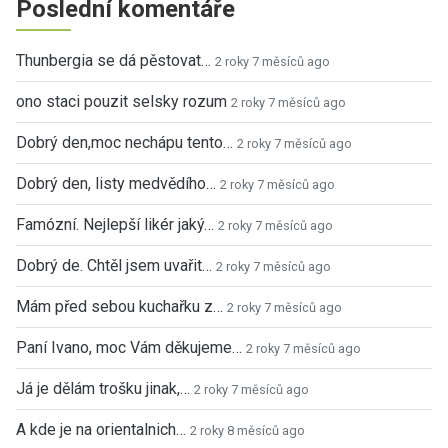
Poslední komentáře
Thunbergia se dá pěstovat…
2 roky 7 měsíců ago
ono staci pouzit selsky rozum
2 roky 7 měsíců ago
Dobrý den,moc nechápu tento…
2 roky 7 měsíců ago
Dobrý den, listy medvědího…
2 roky 7 měsíců ago
Famózní. Nejlepší likér jaký…
2 roky 7 měsíců ago
Dobrý de. Chtěl jsem uvařit…
2 roky 7 měsíců ago
Mám před sebou kuchařku z…
2 roky 7 měsíců ago
Paní Ivano, moc Vám děkujeme…
2 roky 7 měsíců ago
Já je dělám trošku jinak,…
2 roky 7 měsíců ago
A kde je na orientalnich…
2 roky 8 měsíců ago