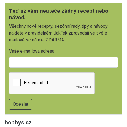
Teď už vám neuteče žádný recept nebo
návod.
Všechny nové recepty, sezónní rady, tipy a návody
najdete v pravidelném JakTak zpravodaji ve své e-
mailové schránce. ZDARMA.
Vaše e-mailová adresa
hobbys.cz