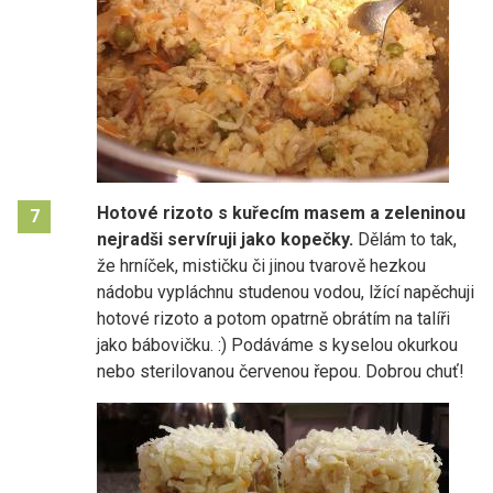
Hotové rizoto s kuřecím masem a zeleninou
7
nejradši servíruji jako kopečky.
Dělám to tak,
že hrníček, mističku či jinou tvarově hezkou
nádobu vypláchnu studenou vodou, lžící napěchuji
hotové rizoto a potom opatrně obrátím na talíři
jako bábovičku. :) Podáváme s kyselou okurkou
nebo sterilovanou červenou řepou. Dobrou chuť!