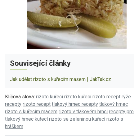
Související články
Jak udělat rizoto s kuřecím masem | JakTak.cz
Klíčová slova:
rizoto
kuřecí rizoto
kuřecí rizoto recept
rýže
recepty
rizoto recept
tlakový hrnec recepty
tlakový hrnec
rizoto s kuřecím masem
rizoto v tlakovém hrnci
recepty pro
tlakový hrnec
kuřecí rizoto se zeleninou
kuřecí rizoto s
hráškem