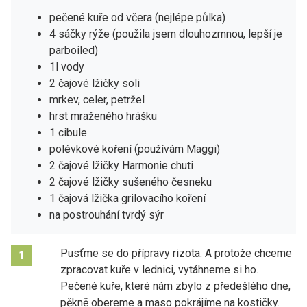
pečené kuře od včera (nejlépe půlka)
4 sáčky rýže (použila jsem dlouhozrnnou, lepší je
parboiled)
1l vody
2 čajové lžičky soli
mrkev, celer, petržel
hrst mraženého hrášku
1 cibule
polévkové koření (používám Maggi)
2 čajové lžičky Harmonie chuti
2 čajové lžičky sušeného česneku
1 čajová lžička grilovacího koření
na postrouhání tvrdý sýr
Pusťme se do přípravy rizota. A protože chceme
1
zpracovat kuře v lednici, vytáhneme si ho.
Pečené kuře, které nám zbylo z předešlého dne,
pěkně obereme a maso pokrájíme na kostičky.