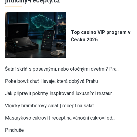
jitulciny-recepty.cz
Top casino VIP program v
Česku 2026
Šatní skříň s posuvnými, nebo otočnými dveřmi? Pra…
Poke bowl: chuť Havaje, která dobývá Prahu
Jak připravit pokrmy inspirované luxusními restaur…
Vlčický bramborový salát | recept na salát
Masarykovo cukroví | recept na vánoční cukroví od…
Pindruše