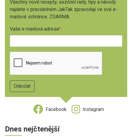
Všechny nové recepty, sezónní rady, tipy a návody
najdete v pravidelném JakTak zpravodaji ve své e-
mailové schránce. ZDARMA.
Vaše e-mailová adresa
Facebook
Instagram
Dnes nejčtenější