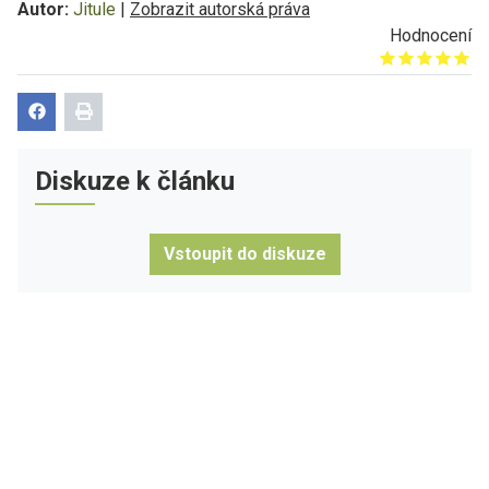
Autor:
Jitule
|
Zobrazit autorská práva
Hodnocení
Give it 1/5
Give it 2/5
Give it 3/5
Give it 4/5
Give it 5/5
Diskuze k článku
Vstoupit do diskuze