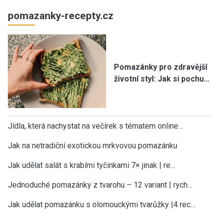
pomazanky-recepty.cz
Pomazánky pro zdravější
životní styl: Jak si pochu…
Jídla, která nachystat na večírek s tématem online…
Jak na netradiční exotickou mrkvovou pomazánku
Jak udělat salát s krabími tyčinkami 7× jinak | re…
Jednoduché pomazánky z tvarohu – 12 variant | rych…
Jak udělat pomazánku s olomouckými tvarůžky |4 rec…