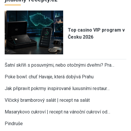
Top casino VIP program v
Česku 2026
Šatní skříň s posuvnými, nebo otočnými dveřmi? Pra…
Poke bowl: chuť Havaje, která dobývá Prahu
Jak připravit pokrmy inspirované luxusními restaur…
Vlčický bramborový salát | recept na salát
Masarykovo cukroví | recept na vánoční cukroví od…
Pindruše