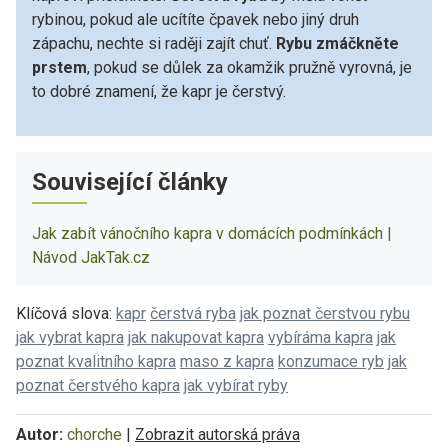
rybinou, pokud ale ucítíte čpavek nebo jiný druh
zápachu, nechte si raději zajít chuť.
Rybu zmáčkněte
prstem
, pokud se důlek za okamžik pružně vyrovná, je
to dobré znamení, že kapr je čerstvý.
Související články
Jak zabít vánočního kapra v domácích podmínkách |
Návod JakTak.cz
Klíčová slova:
kapr
čerstvá ryba
jak poznat čerstvou rybu
jak vybrat kapra
jak nakupovat kapra
vybíráma kapra
jak
poznat kvalitního kapra
maso z kapra
konzumace ryb
jak
poznat čerstvého kapra
jak vybírat ryby
Autor:
chorche
|
Zobrazit autorská práva