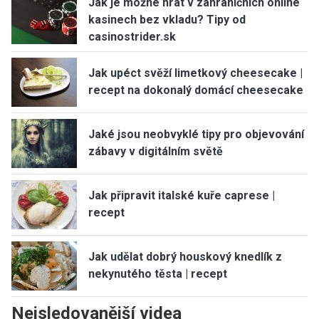
Jak je možné hrát v zahraničních online
kasinech bez vkladu? Tipy od
casinostrider.sk
Jak upéct svěží limetkový cheesecake |
recept na dokonalý domácí cheesecake
Jaké jsou neobvyklé tipy pro objevování
zábavy v digitálním světě
Jak připravit italské kuře caprese |
recept
Jak udělat dobrý houskový knedlík z
nekynutého těsta | recept
Nejsledovanější videa