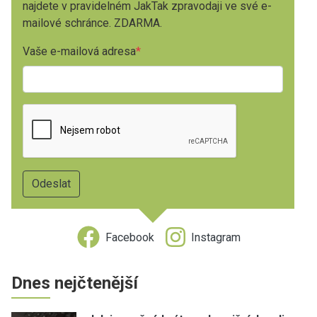
najdete v pravidelném JakTak zpravodaji ve své e-
mailové schránce. ZDARMA.
Vaše e-mailová adresa
Facebook
Instagram
Dnes nejčtenější