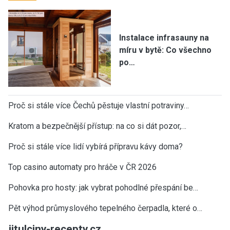
Instalace infrasauny na
míru v bytě: Co všechno
po…
Proč si stále více Čechů pěstuje vlastní potraviny…
Kratom a bezpečnější přístup: na co si dát pozor,…
Proč si stále více lidí vybírá přípravu kávy doma?
Top casino automaty pro hráče v ČR 2026
Pohovka pro hosty: jak vybrat pohodlné přespání be…
Pět výhod průmyslového tepelného čerpadla, které o…
jitulciny-recepty.cz