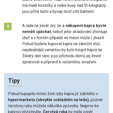
má malé kostičky a velké kusy nad tři kilogramy
jsou příliš tuční a bývají dost cítit bahnem.
A rada na závěr zní, že
s nákupem kapra byste
9
neměli spěchat
, neboť jeho skladování zhoršuje
chuť a v horším případě se maso může i zkazit.
Pokud budete kupovat kapra na vánoční stůl,
nejideálnější variantou by bylo koupit kapra na
Štědrý den ráno a po příchodu domů jej ihned
zpracovat a připravit k večernímu smažení.
Tipy
Pokud kupujete místo živé ryby kapra již zabitého v
hypermarketu (obvykle uskladněn na ledu)
, poznat
čerstvou rybu můžete několika způsoby. Nejprve ke
kaprovi přičichněte.
Čerstvá ryba
by měla vonět