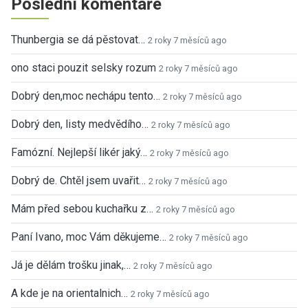
Poslední komentáře
Thunbergia se dá pěstovat…
2 roky 7 měsíců ago
ono staci pouzit selsky rozum
2 roky 7 měsíců ago
Dobrý den,moc nechápu tento…
2 roky 7 měsíců ago
Dobrý den, listy medvědího…
2 roky 7 měsíců ago
Famózní. Nejlepší likér jaký…
2 roky 7 měsíců ago
Dobrý de. Chtěl jsem uvařit…
2 roky 7 měsíců ago
Mám před sebou kuchařku z…
2 roky 7 měsíců ago
Paní Ivano, moc Vám děkujeme…
2 roky 7 měsíců ago
Já je dělám trošku jinak,…
2 roky 7 měsíců ago
A kde je na orientalnich…
2 roky 7 měsíců ago