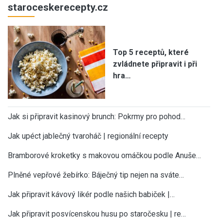
staroceskerecepty.cz
Top 5 receptů, které
zvládnete připravit i při
hra…
Jak si připravit kasinový brunch: Pokrmy pro pohod…
Jak upéct jablečný tvaroháč | regionální recepty
Bramborové kroketky s makovou omáčkou podle Anuše…
Plněné vepřové žebírko: Báječný tip nejen na sváte…
Jak připravit kávový likér podle našich babiček |…
Jak připravit posvícenskou husu po staročesku | re…