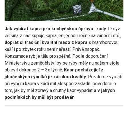
Jak vybírat kapra pro kuchyňskou úpravu | rady.
I když
většina z nás kupuje kapra jen jednou ročně na vánoční stůl,
dopřát si tradiční kvalitní maso z kapra
s bramborovou
kaší i po zbytek roku není neřestí. Právě naopak.
Konzumace ryb je tělu prospěšná. Podle doporučení
Ministerstva zemědělství by se ryby měly na našem stole
objevit dokonce 2 – 3x týdně.
Kapr pocházející z
jihočeských rybníků je zárukou kvality.
Přesto se vyplatí
při výběru kapra v kádi mít alespoň základní povědomí o
tom, jak by měl zdravý a chutný kapr vypadat
a v jakých
podmínkách by měl být prodáván
.