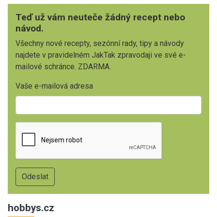
Teď už vám neuteče žádný recept nebo
návod.
Všechny nové recepty, sezónní rady, tipy a návody
najdete v pravidelném JakTak zpravodaji ve své e-
mailové schránce. ZDARMA.
Vaše e-mailová adresa
hobbys.cz