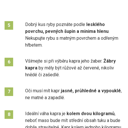
Dobrý kus ryby poznáte podle
lesklého
5
povrchu, pevných šupin a minima hlenu
.
Nekupujte rybu s matným povrchem a odřeným
hřbetem.
Všímejte si při výběru kapra jeho žaber.
Žábry
6
kapra
by měly být růžové až červené, nikoliv
hnědé či zašedlé.
Oči musí mít kapr
jasné, průhledné a vypouklé
,
7
ne matné a zapadlé.
Ideální váha kapra je
kolem dvou kilogramů
,
8
neboť maso bude mít střední obsah tuku a bude
dobře stravitelné. Kapr kolem jednoho kilogramu