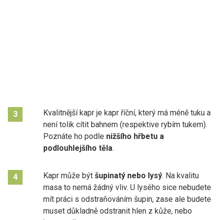
Kvalitnější kapr je kapr říční, který má méně tuku a
3
není tolik cítit bahnem (respektive rybím tukem).
Poznáte ho podle
nižšího hřbetu a
podlouhlejšího těla
.
Kapr může být
šupinatý nebo lysý
. Na kvalitu
4
masa to nemá žádný vliv. U lysého sice nebudete
mít práci s odstraňováním šupin, zase ale budete
muset důkladně odstranit hlen z kůže, nebo