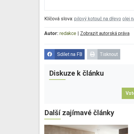
Klíčová slova:
pilový kotouč na dřevo
olej 
Autor:
redakce
|
Zobrazit autorská práva
Sdílet na FB
Tisknout
Diskuze k článku
Vst
Další zajímavé články