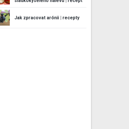
sladkokyselého nálevu | recept
Jak zpracovat arónii | recepty