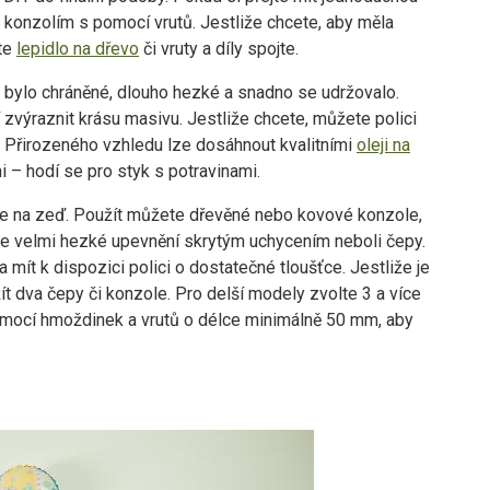
ke konzolím s pomocí vrutů. Jestliže chcete, aby měla
jte
lepidlo na dřevo
či vruty a díly spojte.
y bylo chráněné, dlouho hezké a snadno se udržovalo.
í zvýraznit krásu masivu. Jestliže chcete, můžete polici
. Přirozeného vzhledu lze dosáhnout kvalitními
oleji na
ni – hodí se pro styk s potravinami.
e na zeď. Použít můžete dřevěné nebo kovové konzole,
ale velmi hezké upevnění skrytým uchycením neboli čepy.
 mít k dispozici polici o dostatečné tloušťce. Jestliže je
ít dva čepy či konzole. Pro delší modely zvolte 3 a více
omocí hmoždinek a vrutů o délce minimálně 50 mm, aby