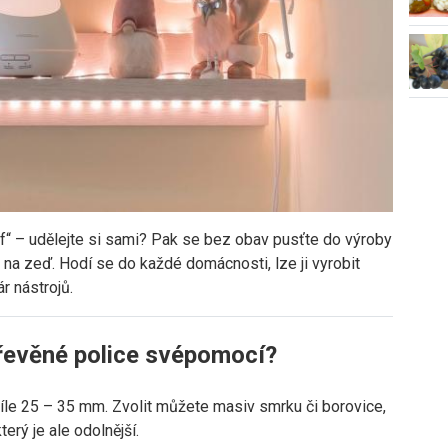
elf“ – udělejte si sami? Pak se bez obav pusťte do výroby
e na zeď. Hodí se do každé domácnosti, lze ji vyrobit
r nástrojů.
dřevěné police svépomocí?
íle 25 – 35 mm. Zvolit můžete masiv smrku či borovice,
terý je ale odolnější.