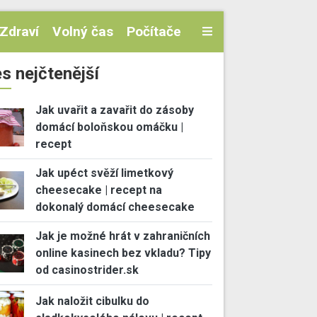
Zdraví
Volný čas
Počítače
s nejčtenější
Jak uvařit a zavařit do zásoby
domácí boloňskou omáčku |
recept
Jak upéct svěží limetkový
cheesecake | recept na
dokonalý domácí cheesecake
Jak je možné hrát v zahraničních
online kasinech bez vkladu? Tipy
od casinostrider.sk
Jak naložit cibulku do