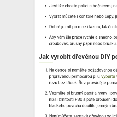
Jestliže chcete polici s bočnicemi, 
Vybrat můžete i konzole nebo čepy, ji
Dobré je mít po ruce i lazuru, lak či o
Aby vám šla práce rychle a snadno, bu
šroubovák, brusný papír nebo brusku, 
Jak vyrobit dřevěnou DIY po
Na desce si naměřte požadovanou délk
připravenou přímočarou pilu,
vyberte 
řezu bez třísek. Řez provádějte pomal
Vezměte si brusný papír a hrany i po
nižší zrnitosti P80 a poté broušení d
hladkého povrchu docílíte jemným b
Nyní můžete sestavit dřevěnou polici