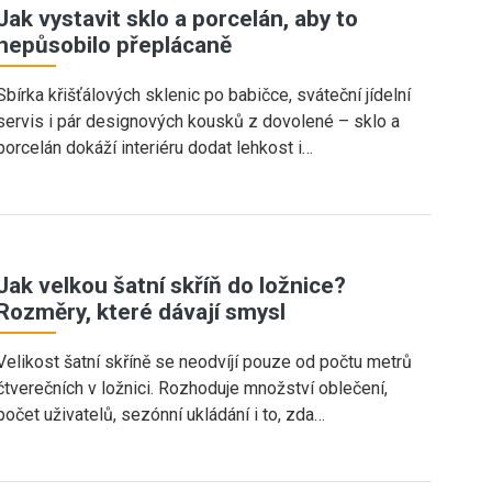
Jak vystavit sklo a porcelán, aby to
nepůsobilo přeplácaně
Sbírka křišťálových sklenic po babičce, sváteční jídelní
servis i pár designových kousků z dovolené – sklo a
porcelán dokáží interiéru dodat lehkost i…
Jak velkou šatní skříň do ložnice?
Rozměry, které dávají smysl
Velikost šatní skříně se neodvíjí pouze od počtu metrů
čtverečních v ložnici. Rozhoduje množství oblečení,
počet uživatelů, sezónní ukládání i to, zda…