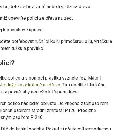
neobejdete se bez vrutů nebo lepidla na dřevo
miž upevníte polici ze dřeva na zeď.
lej k povrchové úpravě.
dete potřebovat ruční pilku či přímočarou pilu, vrtačku a
metr, tužku a pravítko.
lici?
u police a s pomocí pravítka vyzněte řez. Máte-li
vhodný pilový kotouč na dřevo
. Tím docílíte hladkého
u a pevně, aby nedošlo k třepení dřeva.
vrch police následně obruste. Je vhodné začít papírem
okončit papírem střední zrnitosti P120. Precizně
rusným papírem P 240.
 DIY do finální podoby. Pokud si přejte mít jednoduchou