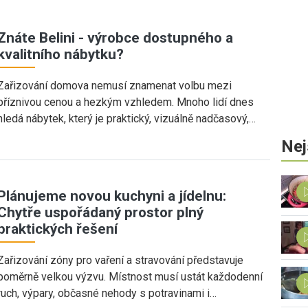
Znáte Belini - výrobce dostupného a
kvalitního nábytku?
Zařizování domova nemusí znamenat volbu mezi
příznivou cenou a hezkým vzhledem. Mnoho lidí dnes
hledá nábytek, který je praktický, vizuálně nadčasový,…
Nej
Plánujeme novou kuchyni a jídelnu:
Chytře uspořádaný prostor plný
praktických řešení
Zařizování zóny pro vaření a stravování představuje
poměrně velkou výzvu. Místnost musí ustát každodenní
ruch, výpary, občasné nehody s potravinami i…