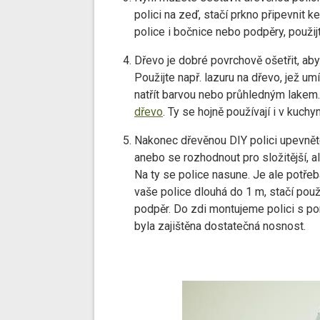
polici na zeď, stačí prkno připevnit 
police i bočnice nebo podpěry, použi
Dřevo je dobré povrchově ošetřit, ab
Použijte např. lazuru na dřevo, jež um
natřít barvou nebo průhledným lakem
dřevo
. Ty se hojně používají i v kuchy
Nakonec dřevěnou DIY polici upevnět
anebo se rozhodnout pro složitější, 
Na ty se police nasune. Je ale potřeba
vaše police dlouhá do 1 m, stačí použ
podpěr. Do zdi montujeme polici s p
byla zajištěna dostatečná nosnost.