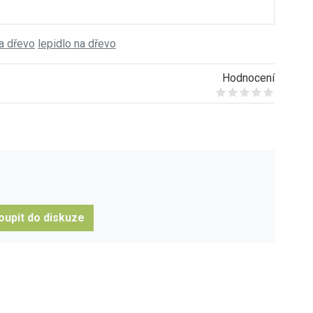
na dřevo
lepidlo na dřevo
Hodnocení
Give it 1/5
Give it 2/5
Give it 3/5
Give it 4/5
Give it 5/5
oupit do diskuze