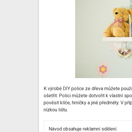
K výrobě DIY police ze dřeva můžete použít 
ošetřit. Polici můžete dotvořit k vlastní sp
pověsit klíče, hrníčky a jiné předměty. V př
nízkou lištu.
Návod obsahuje reklamní sdělení.