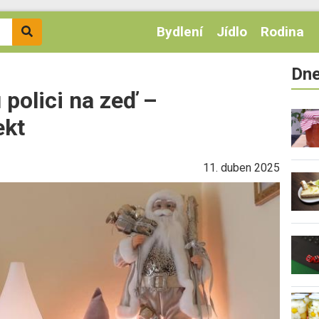
Bydlení
Jídlo
Rodina
Dne
 polici na zeď –
ekt
11. duben 2025