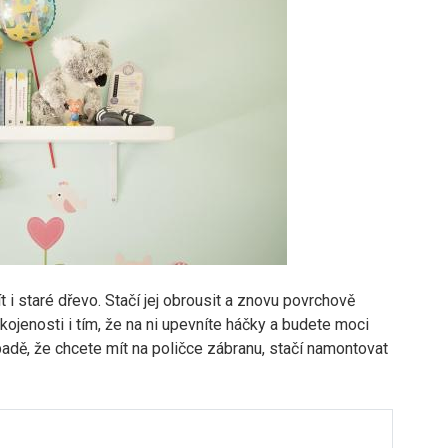
i staré dřevo. Stačí jej obrousit a znovu povrchově
okojenosti i tím, že na ni upevníte háčky a budete moci
ípadě, že chcete mít na poličce zábranu, stačí namontovat