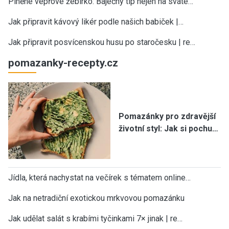
Plněné vepřové žebírko: Báječný tip nejen na sváte…
Jak připravit kávový likér podle našich babiček |…
Jak připravit posvícenskou husu po staročesku | re…
pomazanky-recepty.cz
Pomazánky pro zdravější
životní styl: Jak si pochu…
Jídla, která nachystat na večírek s tématem online…
Jak na netradiční exotickou mrkvovou pomazánku
Jak udělat salát s krabími tyčinkami 7× jinak | re…