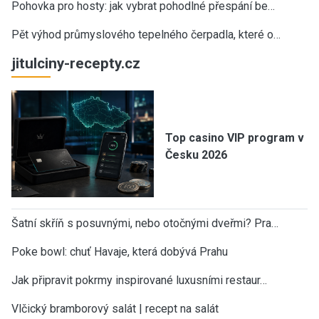
Pohovka pro hosty: jak vybrat pohodlné přespání be…
Pět výhod průmyslového tepelného čerpadla, které o…
jitulciny-recepty.cz
Top casino VIP program v
Česku 2026
Šatní skříň s posuvnými, nebo otočnými dveřmi? Pra…
Poke bowl: chuť Havaje, která dobývá Prahu
Jak připravit pokrmy inspirované luxusními restaur…
Vlčický bramborový salát | recept na salát