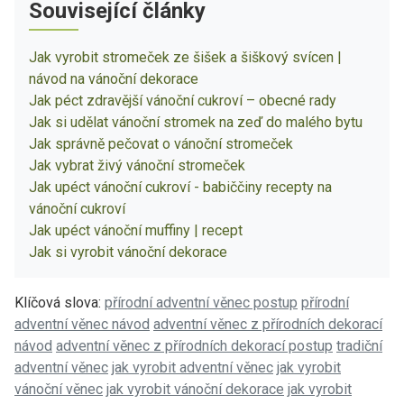
Související články
Jak vyrobit stromeček ze šišek a šiškový svícen |
návod na vánoční dekorace
Jak péct zdravější vánoční cukroví – obecné rady
Jak si udělat vánoční stromek na zeď do malého bytu
Jak správně pečovat o vánoční stromeček
Jak vybrat živý vánoční stromeček
Jak upéct vánoční cukroví - babiččiny recepty na
vánoční cukroví
Jak upéct vánoční muffiny | recept
Jak si vyrobit vánoční dekorace
Klíčová slova:
přírodní adventní věnec postup
přírodní
adventní věnec návod
adventní věnec z přírodních dekorací
návod
adventní věnec z přírodních dekorací postup
tradiční
adventní věnec
jak vyrobit adventní věnec
jak vyrobit
vánoční věnec
jak vyrobit vánoční dekorace
jak vyrobit