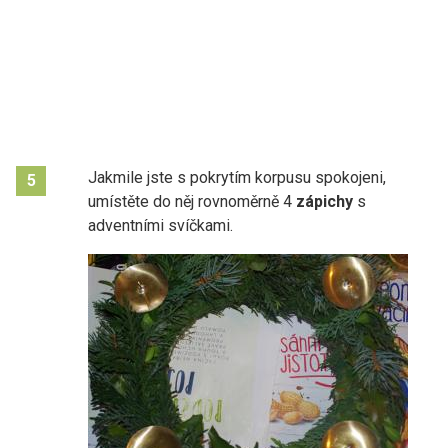
Jakmile jste s pokrytím korpusu spokojeni,
5
umístěte do něj rovnoměrně 4
zápichy
s
adventními svíčkami.