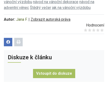
vánoční výzdobu
návod na vánoční dekorace
návod na
adventní věnec
Štědrý večer
jak na vánoční výzdobu
Autor:
Jana F.
|
Zobrazit autorská práva
Hodnocení
Give it 1/5
Give it 2/5
Give it 3/5
Give it 4/5
Give it 5/5
Diskuze k článku
Vstoupit do diskuze