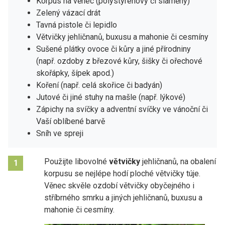
Korpus na věnec (polystyrenový či slaměný)
Zelený vázací drát
Tavná pistole či lepidlo
Větvičky jehličnanů, buxusu a mahonie či cesmíny
Sušené plátky ovoce či kůry a jiné přírodniny
(např. ozdoby z březové kůry, šišky či ořechové
skořápky, šípek apod.)
Koření (např. celá skořice či badyán)
Jutové či jiné stuhy na mašle (např. lýkové)
Zápichy na svíčky a adventní svíčky ve vánoční či
Vaší oblíbené barvě
Sníh ve spreji
Použijte libovolné
větvičky
jehličnanů, na obalení
1
korpusu se nejlépe hodí ploché větvičky túje.
Věnec skvěle ozdobí větvičky obyčejného i
stříbrného smrku a jiných jehličnanů, buxusu a
mahonie či cesmíny.