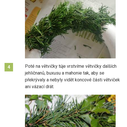
Poté na větvičky túje vrstvíme větvičky dalších
4
jehličnanů, buxusu a mahonie tak, aby se
překrývaly a nebyly vidět koncové části větviček
ani vázací drát.