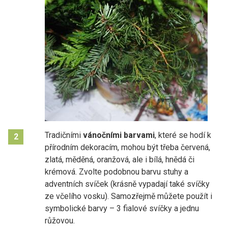
Tradičními
vánočními barvami
, které se hodí k
2
přírodním dekoracím, mohou být třeba červená,
zlatá, měděná, oranžová, ale i bílá, hnědá či
krémová. Zvolte podobnou barvu stuhy a
adventních svíček (krásně vypadají také svíčky
ze včelího vosku). Samozřejmě můžete použít i
symbolické barvy – 3 fialové svíčky a jednu
růžovou.