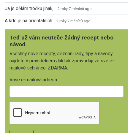
Já je dělám trošku jinak,…
2 roky 7 měsíců ago
A kde je na orientalnich…
2 roky 7 měsíců ago
Teď už vám neuteče žádný recept nebo
návod.
Všechny nové recepty, sezónní rady, tipy a návody
najdete v pravidelném JakTak zpravodaji ve své e-
mailové schránce. ZDARMA.
Vaše e-mailová adresa