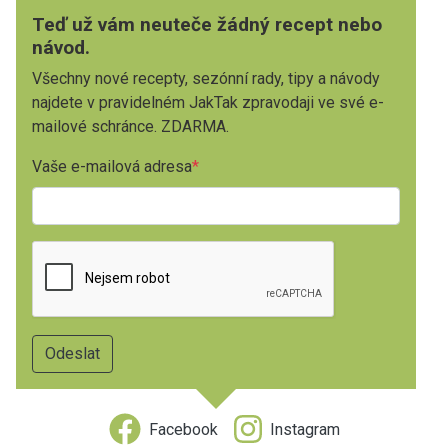
Teď už vám neuteče žádný recept nebo
návod.
Všechny nové recepty, sezónní rady, tipy a návody
najdete v pravidelném JakTak zpravodaji ve své e-
mailové schránce. ZDARMA.
Vaše e-mailová adresa
Facebook
Instagram