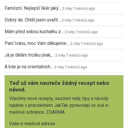
Famózní. Nejlepší likér jaký…
2 roky 7 měsíců ago
Dobrý de. Chtěl jsem uvařit…
2 roky 7 měsíců ago
Mám před sebou kuchařku z…
2 roky 7 měsíců ago
Paní Ivano, moc Vám děkujeme…
2 roky 7 měsíců ago
Já je dělám trošku jinak,…
2 roky 7 měsíců ago
A kde je na orientalnich…
2 roky 7 měsíců ago
Teď už vám neuteče žádný recept nebo
návod.
Všechny nové recepty, sezónní rady, tipy a návody
najdete v pravidelném JakTak zpravodaji ve své e-
mailové schránce. ZDARMA.
Vaše e-mailová adresa