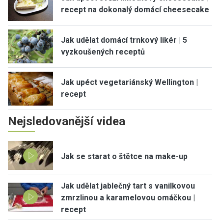
recept na dokonalý domácí cheesecake
Jak udělat domácí trnkový likér | 5
vyzkoušených receptů
Jak upéct vegetariánský Wellington |
recept
Nejsledovanější videa
Jak se starat o štětce na make-up
Jak udělat jablečný tart s vanilkovou
zmrzlinou a karamelovou omáčkou |
recept