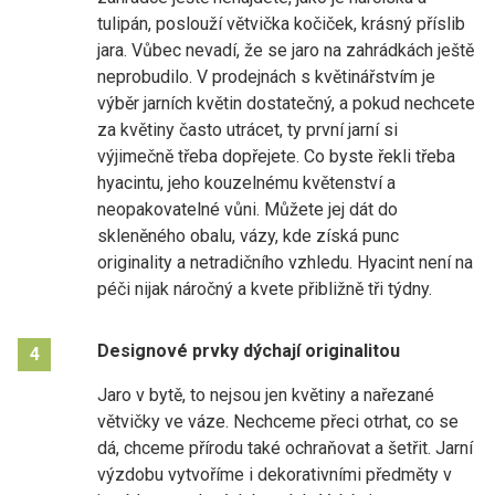
tulipán, poslouží větvička kočiček, krásný příslib
jara. Vůbec nevadí, že se jaro na zahrádkách ještě
neprobudilo. V prodejnách s květinářstvím je
výběr jarních květin dostatečný, a pokud nechcete
za květiny často utrácet, ty první jarní si
výjimečně třeba dopřejete. Co byste řekli třeba
hyacintu, jeho kouzelnému květenství a
neopakovatelné vůni. Můžete jej dát do
skleněného obalu, vázy, kde získá punc
originality a netradičního vzhledu. Hyacint není na
péči nijak náročný a kvete přibližně tři týdny.
Designové prvky dýchají originalitou
4
Jaro v bytě, to nejsou jen květiny a nařezané
větvičky ve váze. Nechceme přeci otrhat, co se
dá, chceme přírodu také ochraňovat a šetřit. Jarní
výzdobu vytvoříme i dekorativními předměty v