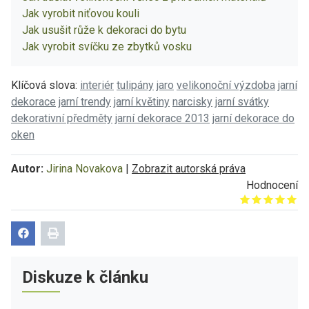
Jak vyrobit niťovou kouli
Jak usušit růže k dekoraci do bytu
Jak vyrobit svíčku ze zbytků vosku
Klíčová slova:
interiér
tulipány
jaro
velikonoční výzdoba
jarní
dekorace
jarní trendy
jarní květiny
narcisky
jarní svátky
dekorativní předměty
jarní dekorace 2013
jarní dekorace do
oken
Autor:
Jirina Novakova
|
Zobrazit autorská práva
Hodnocení
Give it 1/5
Give it 2/5
Give it 3/5
Give it 4/5
Give it 5/5
Diskuze k článku