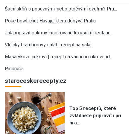
Šatní skříň s posuvnými, nebo otočnými dveřmi? Pra…
Poke bowl: chuť Havaje, která dobývá Prahu
Jak připravit pokrmy inspirované luxusními restaur…
Vlčický bramborový salát | recept na salát
Masarykovo cukroví | recept na vánoční cukroví od…
Pindruše
staroceskerecepty.cz
Top 5 receptů, které
zvládnete připravit i při
hra…