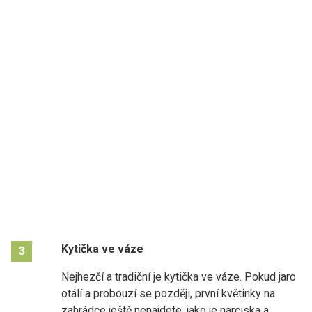
Kytička ve váze
3
Nejhezčí a tradiční je kytička ve váze. Pokud jaro
otálí a probouzí se později, první květinky na
zahrádce ještě nenajdete, jako je narciska a