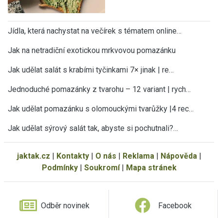
Jídla, která nachystat na večírek s tématem online…
Jak na netradiční exotickou mrkvovou pomazánku
Jak udělat salát s krabími tyčinkami 7× jinak | re…
Jednoduché pomazánky z tvarohu – 12 variant | rych…
×
Teď už vám neuteče žádný recept nebo
Jak udělat pomazánku s olomouckými tvarůžky |4 rec…
návod.
Jak udělat sýrový salát tak, abyste si pochutnali?…
Všechny nové recepty, sezónní rady, tipy a návody
najdete v pravidelném JakTak zpravodaji ve své e-
mailové schránce. ZDARMA.
jaktak.cz
|
Kontakty
|
O nás
|
Reklama
|
Nápověda
|
Podmínky
|
Soukromí
|
Mapa stránek
Vaše e-mailová adresa
Odběr novinek
Facebook