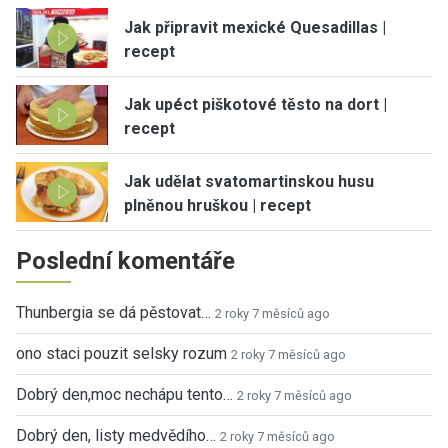
Jak připravit mexické Quesadillas |
recept
Jak upéct piškotové těsto na dort |
recept
Jak udělat svatomartinskou husu
plněnou hruškou | recept
Poslední komentáře
Thunbergia se dá pěstovat…
2 roky 7 měsíců ago
ono staci pouzit selsky rozum
2 roky 7 měsíců ago
Dobrý den,moc nechápu tento…
2 roky 7 měsíců ago
Dobrý den, listy medvědího…
2 roky 7 měsíců ago