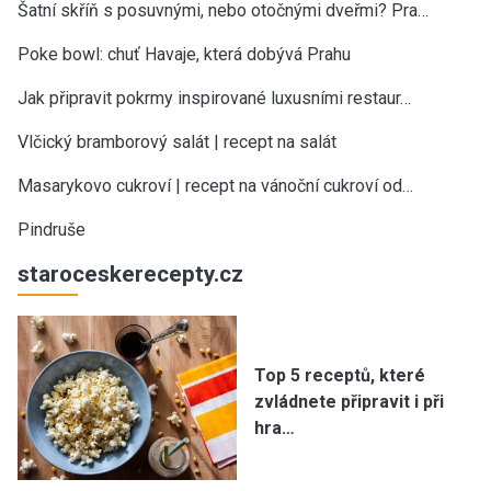
Šatní skříň s posuvnými, nebo otočnými dveřmi? Pra…
Poke bowl: chuť Havaje, která dobývá Prahu
Jak připravit pokrmy inspirované luxusními restaur…
Vlčický bramborový salát | recept na salát
Masarykovo cukroví | recept na vánoční cukroví od…
Pindruše
staroceskerecepty.cz
Top 5 receptů, které
zvládnete připravit i při
hra…