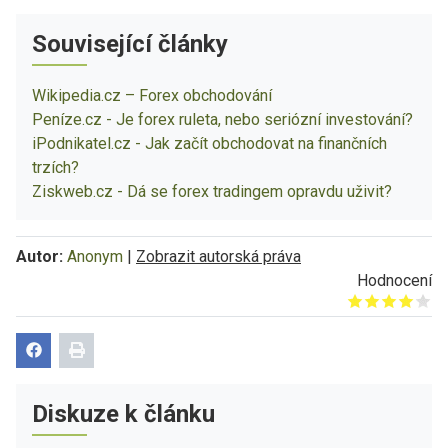
Související články
Wikipedia.cz – Forex obchodování
Peníze.cz - Je forex ruleta, nebo seriózní investování?
iPodnikatel.cz - Jak začít obchodovat na finančních
trzích?
Ziskweb.cz - Dá se forex tradingem opravdu uživit?
Autor:
Anonym
|
Zobrazit autorská práva
Hodnocení
Give it 1/5
Give it 2/5
Give it 3/5
Give it 4/5
Give it 5/5
Diskuze k článku