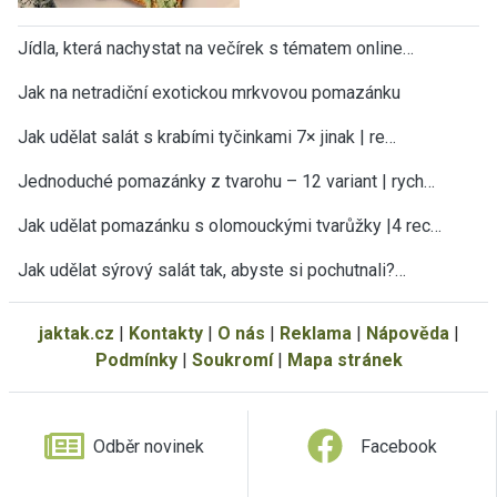
Jídla, která nachystat na večírek s tématem online…
Jak na netradiční exotickou mrkvovou pomazánku
Jak udělat salát s krabími tyčinkami 7× jinak | re…
Jednoduché pomazánky z tvarohu – 12 variant | rych…
Jak udělat pomazánku s olomouckými tvarůžky |4 rec…
Jak udělat sýrový salát tak, abyste si pochutnali?…
jaktak.cz
|
Kontakty
|
O nás
|
Reklama
|
Nápověda
|
Podmínky
|
Soukromí
|
Mapa stránek
Odběr novinek
Facebook