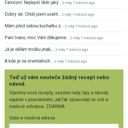
Famózní. Nejlepší likér jaký…
2 roky 7 měsíců ago
Dobrý de. Chtěl jsem uvařit…
2 roky 7 měsíců ago
Mám před sebou kuchařku z…
2 roky 7 měsíců ago
Paní Ivano, moc Vám děkujeme…
2 roky 7 měsíců ago
Já je dělám trošku jinak,…
2 roky 7 měsíců ago
A kde je na orientalnich…
2 roky 7 měsíců ago
Teď už vám neuteče žádný recept nebo
návod.
Všechny nové recepty, sezónní rady, tipy a návody
najdete v pravidelném JakTak zpravodaji ve své e-
mailové schránce. ZDARMA.
Vaše e-mailová adresa