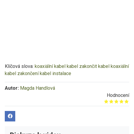
Klíčová slova:
koaxiální kabel
kabel
zakončit kabel
koaxiální
kabel zakončení
kabel instalace
Autor:
Magda Handlová
Hodnocení
Give it 1/5
Give it 2/5
Give it 3/5
Give it 4/5
Give it 5/5