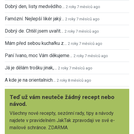
Dobrý den, listy medvědího…
2 roky 7 měsíců ago
Famózní. Nejlepší likér jaký…
2 roky 7 měsíců ago
Dobrý de. Chtěl jsem uvařit…
2 roky 7 měsíců ago
Mám před sebou kuchařku z…
2 roky 7 měsíců ago
Paní Ivano, moc Vám děkujeme…
2 roky 7 měsíců ago
Já je dělám trošku jinak,…
2 roky 7 měsíců ago
A kde je na orientalnich…
2 roky 8 měsíců ago
Teď už vám neuteče žádný recept nebo
návod.
Všechny nové recepty, sezónní rady, tipy a návody
najdete v pravidelném JakTak zpravodaji ve své e-
mailové schránce. ZDARMA.