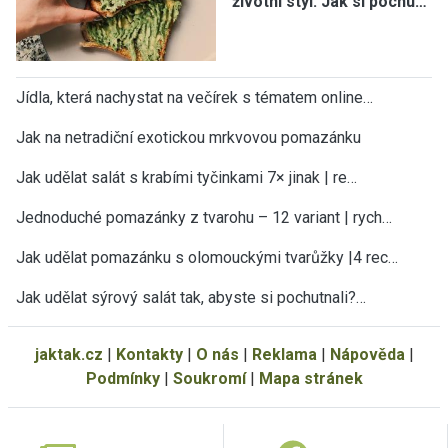
životní styl: Jak si pochu…
Jídla, která nachystat na večírek s tématem online…
Jak na netradiční exotickou mrkvovou pomazánku
Jak udělat salát s krabími tyčinkami 7× jinak | re…
Jednoduché pomazánky z tvarohu – 12 variant | rych…
Jak udělat pomazánku s olomouckými tvarůžky |4 rec…
Jak udělat sýrový salát tak, abyste si pochutnali?…
jaktak.cz
|
Kontakty
|
O nás
|
Reklama
|
Nápověda
|
Podmínky
|
Soukromí
|
Mapa stránek