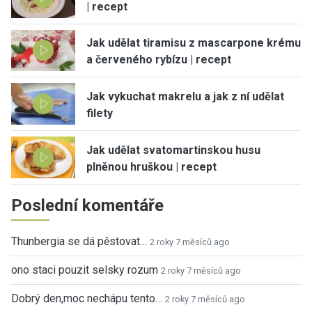
| recept
Jak udělat tiramisu z mascarpone krému
a červeného rybízu | recept
Jak vykuchat makrelu a jak z ní udělat
filety
Jak udělat svatomartinskou husu
plněnou hruškou | recept
Poslední komentáře
Thunbergia se dá pěstovat…
2 roky 7 měsíců ago
ono staci pouzit selsky rozum
2 roky 7 měsíců ago
Dobrý den,moc nechápu tento…
2 roky 7 měsíců ago