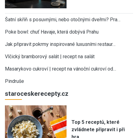
Šatní skříň s posuvnými, nebo otočnými dveřmi? Pra…
Poke bowl: chuť Havaje, která dobývá Prahu
Jak připravit pokrmy inspirované luxusními restaur…
Vlčický bramborový salát | recept na salát
Masarykovo cukroví | recept na vánoční cukroví od…
Pindruše
staroceskerecepty.cz
Top 5 receptů, které
zvládnete připravit i při
hra…