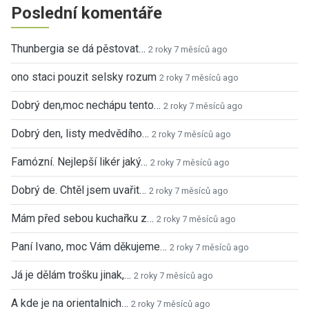
Poslední komentáře
Thunbergia se dá pěstovat…
2 roky 7 měsíců ago
ono staci pouzit selsky rozum
2 roky 7 měsíců ago
Dobrý den,moc nechápu tento…
2 roky 7 měsíců ago
Dobrý den, listy medvědího…
2 roky 7 měsíců ago
Famózní. Nejlepší likér jaký…
2 roky 7 měsíců ago
Dobrý de. Chtěl jsem uvařit…
2 roky 7 měsíců ago
Mám před sebou kuchařku z…
2 roky 7 měsíců ago
Paní Ivano, moc Vám děkujeme…
2 roky 7 měsíců ago
Já je dělám trošku jinak,…
2 roky 7 měsíců ago
A kde je na orientalnich…
2 roky 7 měsíců ago