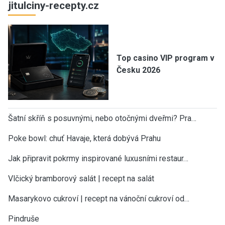
jitulciny-recepty.cz
Top casino VIP program v
Česku 2026
Šatní skříň s posuvnými, nebo otočnými dveřmi? Pra…
Poke bowl: chuť Havaje, která dobývá Prahu
Jak připravit pokrmy inspirované luxusními restaur…
Vlčický bramborový salát | recept na salát
Masarykovo cukroví | recept na vánoční cukroví od…
Pindruše