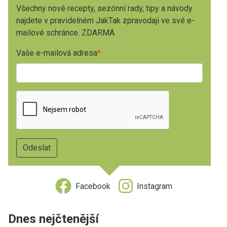
Všechny nové recepty, sezónní rady, tipy a návody
najdete v pravidelném JakTak zpravodaji ve své e-
mailové schránce. ZDARMA.
Vaše e-mailová adresa
Facebook
Instagram
Dnes nejčtenější