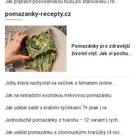
Jak připravit posvícenskou husu po staročesku | re…
pomazanky-recepty.cz
Pomazánky pro zdravější
životní styl: Jak si pochu…
Jídla, která nachystat na večírek s tématem online…
Jak na netradiční exotickou mrkvovou pomazánku
Jak udělat salát s krabími tyčinkami 7× jinak | re…
Jednoduché pomazánky z tvarohu – 12 variant | rych…
Jak udělat pomazánku s olomouckými tvarůžky |4 rec…