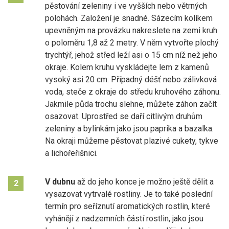
pěstování zeleniny i ve vyšších nebo větrných
polohách. Založení je snadné. Sázecím kolíkem
upevněným na provázku nakreslete na zemi kruh
o poloměru 1,8 až 2 metry. V něm vytvořte plochý
trychtýř, jehož střed leží asi o 15 cm níž než jeho
okraje. Kolem kruhu vyskládejte lem z kamenů
vysoký asi 20 cm. Případný déšť nebo zálivková
voda, steče z okraje do středu kruhového záhonu.
Jakmile půda trochu slehne, můžete záhon začít
osazovat. Uprostřed se daří citlivým druhům
zeleniny a bylinkám jako jsou paprika a bazalka.
Na okraji můžeme pěstovat plazivé cukety, tykve
a lichořeřišnici.
V dubnu
až do jeho konce je možno ještě dělit a
2
vysazovat vytrvalé rostliny. Je to také poslední
termín pro seříznutí aromatických rostlin, které
vyhánějí z nadzemních částí rostlin, jako jsou