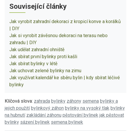
Související články
Jak vyrobit zahradní dekoraci z kropicí konve a korálků
| DIY
Jak si vyrobit závěsnou dekoraci na terasu nebo
zahradu | DIY
Jak udělat zahradní ohniště
Jak sbírat první bylinky proti kašli
Jak sbírat bylinky v létě
Jak uchovat zelené bylinky na zimu
Jak využívat kalendář ke sběru bylin | kdy sbírat léčivé
bylinky
Klíčová slova:
zahrada
bylinky
záhony
semena
bylinky a
jejich použití
bylinkový záhon
bylinky na vysoký tlak
bylinky
na hubnutí
zakládání záhonu
pěstování bylinek
jak pěstovat
bylinky
sázení bylinek
semena bylinek