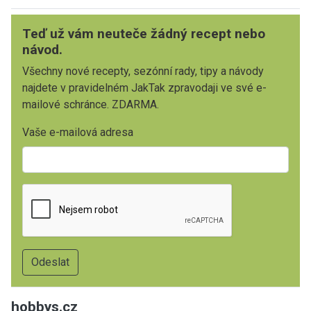
Teď už vám neuteče žádný recept nebo
návod.
Všechny nové recepty, sezónní rady, tipy a návody
najdete v pravidelném JakTak zpravodaji ve své e-
mailové schránce. ZDARMA.
Vaše e-mailová adresa
hobbys.cz