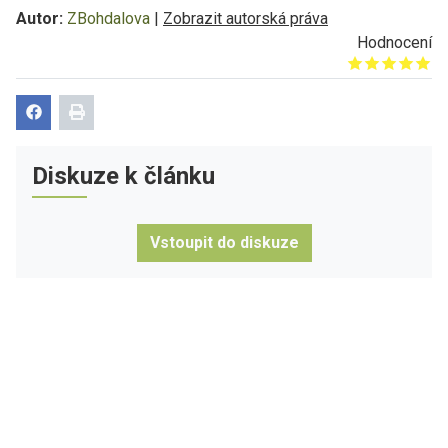
Autor:
ZBohdalova
|
Zobrazit autorská práva
Hodnocení
Give it 1/5
Give it 2/5
Give it 3/5
Give it 4/5
Give it 5/5
Diskuze k článku
Vstoupit do diskuze