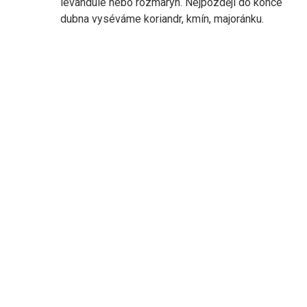
levandule nebo rozmarýn. Nejpozději do konce
dubna vyséváme koriandr, kmín, majoránku.