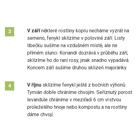
V září
některé rostliny kopru necháme vyzrát na
3
semeno, fenykl sklízíme v polovině září. Listy
libečku sušíme na vzdušném místě, ale ne
přímém slunci. Koriandr dozrává v průběhu září,
sklízíme ho do raní rosy, jinak snadno vypadává.
Koncem září sušíme druhou sklizeň majoránky.
V říjnu
sklízíme fenykl ještě z bočních výhonů.
4
Tymián dobře chráníme chvojím. Seříznutý porost
levandule chráníme v meziřadí 6 cm vrstvou
proleželého hnoje nebo kompostu a na rostliny
dáme chvojí.