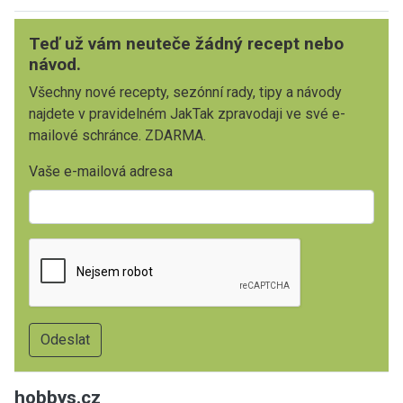
Teď už vám neuteče žádný recept nebo
návod.
Všechny nové recepty, sezónní rady, tipy a návody
najdete v pravidelném JakTak zpravodaji ve své e-
mailové schránce. ZDARMA.
Vaše e-mailová adresa
hobbys.cz