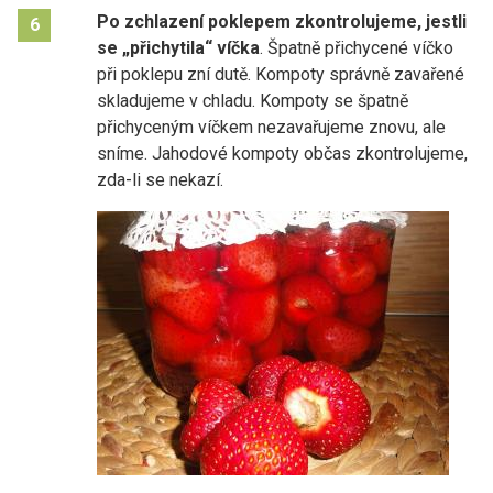
Po zchlazení poklepem zkontrolujeme, jestli
6
se „přichytila“ víčka
. Špatně přichycené víčko
při poklepu zní dutě. Kompoty správně zavařené
skladujeme v chladu. Kompoty se špatně
přichyceným víčkem nezavařujeme znovu, ale
sníme. Jahodové kompoty občas zkontrolujeme,
zda-li se nekazí.