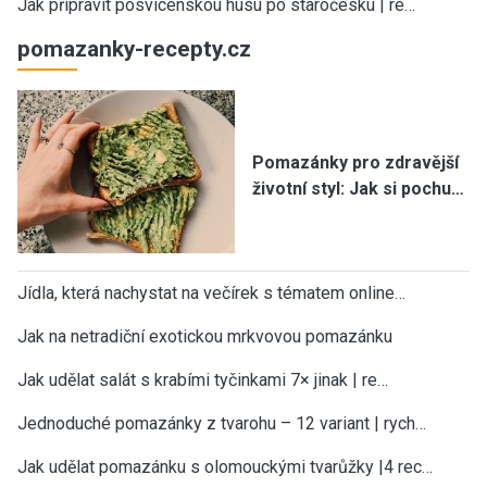
Jak připravit posvícenskou husu po staročesku | re…
pomazanky-recepty.cz
Pomazánky pro zdravější
životní styl: Jak si pochu…
Jídla, která nachystat na večírek s tématem online…
Jak na netradiční exotickou mrkvovou pomazánku
Jak udělat salát s krabími tyčinkami 7× jinak | re…
Jednoduché pomazánky z tvarohu – 12 variant | rych…
Jak udělat pomazánku s olomouckými tvarůžky |4 rec…