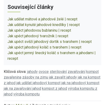
Související články
Jak udělat mátové a jahodové želé | recept
Jak udělat kynuté jahodové knedlíky | recept
Jak upéct jahodovou bublaninu | recept
Jak upéct jahodový tvarožník | recept
Jak upéct svěží jahodový dortík s tvarohem | recept
Jak upéct jahodový koláč s tvarohem | recept
Jak upéct jemný linecký koláč s tvarohem a jahodami |
recept
Klíčová slova:
jahody
ovoce
sterilování
zavařování
kompot
zavařenina
zásoby na zimu
jak zavařit jahody
jak na kompot
z jahod
jak udělat jahodový kompot
jak na jahodový kompot
jak na zavařování jahod
kompot z jahod
výroba kompotu z
jahod
výroba kompotu