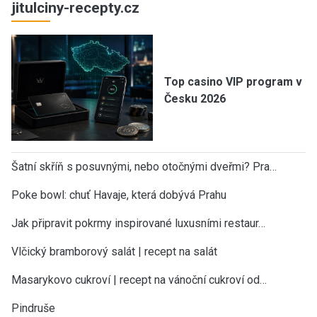
jitulciny-recepty.cz
Top casino VIP program v
Česku 2026
Šatní skříň s posuvnými, nebo otočnými dveřmi? Pra…
Poke bowl: chuť Havaje, která dobývá Prahu
Jak připravit pokrmy inspirované luxusními restaur…
Vlčický bramborový salát | recept na salát
Masarykovo cukroví | recept na vánoční cukroví od…
Pindruše