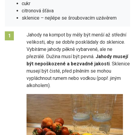
cukr
citronová šťáva
sklenice – nejlépe se šroubovacím uzávěrem
Jahody na kompot by měly být menší až střední
1
velikosti, aby se dobře poskládaly do sklenice.
Vybíráme jahody pěkně vybarvené, ale ne
přezrálé. Dužina musí být pevná.
Jahody musejí
být nepoškozené a bezvadné jakosti
. Sklenice
musejí být čisté, před plněním se mohou
vypláchnout rumem nebo vodkou (popř. jiným
alkoholem).