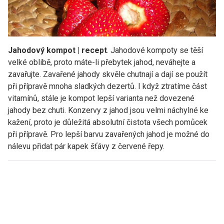
Jahodový kompot | recept
. Jahodové kompoty se těší
velké oblibě, proto máte-li přebytek jahod, neváhejte a
zavařujte. Zavařené jahody skvěle chutnají a dají se použít
při přípravě mnoha sladkých dezertů. I když ztratíme část
vitamínů, stále je kompot lepší varianta než dovezené
jahody bez chuti. Konzervy z jahod jsou velmi náchylné ke
kažení, proto je důležitá absolutní čistota všech pomůcek
při přípravě. Pro lepší barvu zavařených jahod je možné do
nálevu přidat pár kapek šťávy z červené řepy.