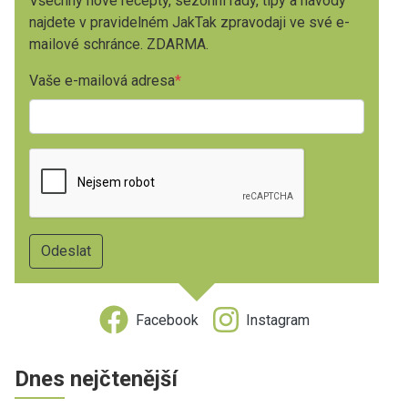
Všechny nové recepty, sezónní rady, tipy a návody
najdete v pravidelném JakTak zpravodaji ve své e-
mailové schránce. ZDARMA.
Vaše e-mailová adresa
Facebook
Instagram
Dnes nejčtenější