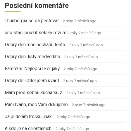
Poslední komentáře
Thunbergia se dá pěstovat…
2 roky 7 měsíců ago
ono staci pouzit selsky rozum
2 roky 7 měsíců ago
Dobrý den,moc nechápu tento…
2 roky 7 měsíců ago
Dobrý den, listy medvědího…
2 roky 7 měsíců ago
Famózní. Nejlepší likér jaký…
2 roky 7 měsíců ago
Dobrý de. Chtěl jsem uvařit…
2 roky 7 měsíců ago
Mám před sebou kuchařku z…
2 roky 7 měsíců ago
Paní Ivano, moc Vám děkujeme…
2 roky 7 měsíců ago
Já je dělám trošku jinak,…
2 roky 7 měsíců ago
A kde je na orientalnich…
2 roky 7 měsíců ago