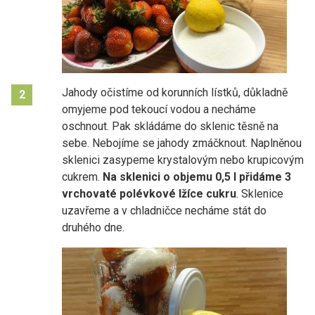
Jahody očistíme od korunních lístků, důkladně
2
omyjeme pod tekoucí vodou a necháme
oschnout. Pak skládáme do sklenic těsně na
sebe. Nebojíme se jahody zmáčknout. Naplněnou
sklenici zasypeme krystalovým nebo krupicovým
cukrem.
Na sklenici o objemu 0,5 l přidáme 3
vrchovaté polévkové lžíce cukru
. Sklenice
uzavřeme a v chladničce necháme stát do
druhého dne.