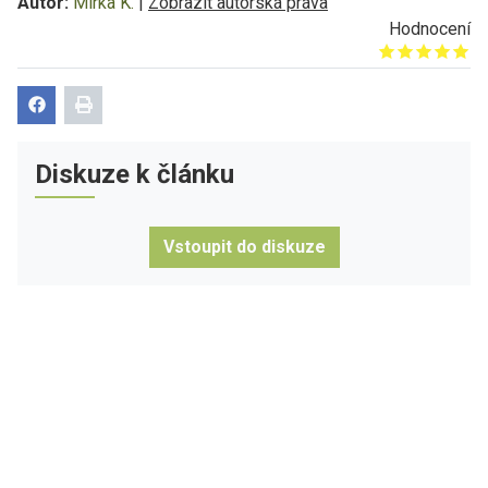
Autor:
Mirka K.
|
Zobrazit autorská práva
Hodnocení
Give it 1/5
Give it 2/5
Give it 3/5
Give it 4/5
Give it 5/5
Diskuze k článku
Vstoupit do diskuze