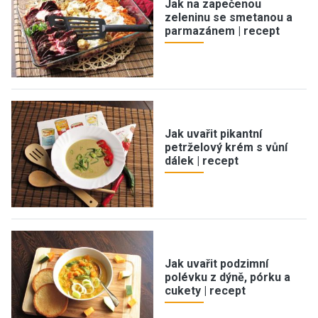
Jak na zapečenou
zeleninu se smetanou a
parmazánem | recept
Jak uvařit pikantní
petrželový krém s vůní
dálek | recept
Jak uvařit podzimní
polévku z dýně, pórku a
cukety | recept