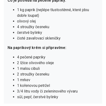
Co je potřeba na pečené papriky:
1 kg paprik (nejlépe tlustostěnné, které jdou
dobře loupat)
olivový olej
4 stroužky česneku
čerstvé bylinky
čisté zavařovací skleničky
Na paprikový krém si připravíme:
4 pečené papriky
2 lžíce olivového oleje
1 malou cibuli
2 stroužky česneku
1 mrkev
1 kořenovou petržel
3/4 litru vody či zeleninového vývaru
sůl, pepř, čerstvé bylinky