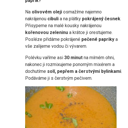
paprik?
Na
olivovém oleji
osmažíme najemno
nakrájenou
cibuli
a na plátky
pokrájený česnek
.
Přisypeme na malé kousky nakrájenou
kořenovou zeleninu
a krátce ji orestujeme.
Posléze přidáme pokrájené
pečené papriky
a
vše zalijeme vodou či vývarem.
Polévku vaříme asi
30 minut
na mírném ohni,
nakonec ji rozmixujeme ponorným mixérem a
dochutíme
solí, pepřem a čerstvými bylinkami
.
Podáváme ji s čerstvým pečivem.