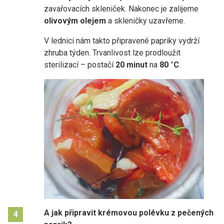
zavařovacích skleniček. Nakonec je zalijeme
olivovým olejem
a skleničky uzavřeme.
V lednici nám takto připravené papriky vydrží
zhruba týden. Trvanlivost lze prodloužit
sterilizací – postačí
20 minut
na
80 °C
.
A jak připravit krémovou polévku z pečených
4