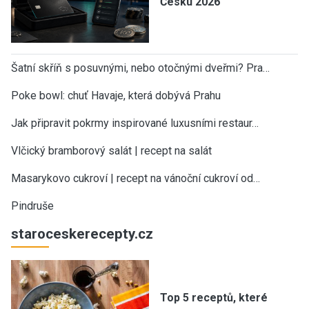
Česku 2026
Šatní skříň s posuvnými, nebo otočnými dveřmi? Pra…
Poke bowl: chuť Havaje, která dobývá Prahu
Jak připravit pokrmy inspirované luxusními restaur…
Vlčický bramborový salát | recept na salát
Masarykovo cukroví | recept na vánoční cukroví od…
Pindruše
staroceskerecepty.cz
Top 5 receptů, které