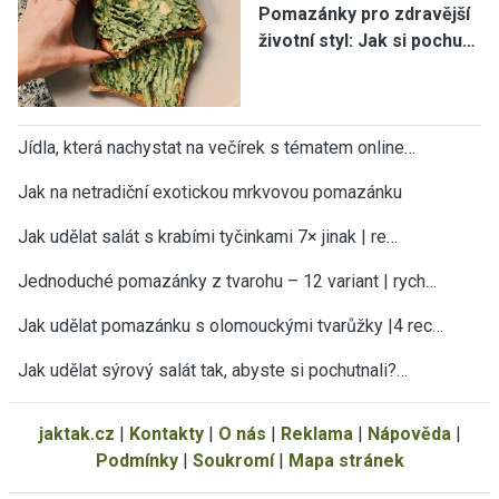
Pomazánky pro zdravější
životní styl: Jak si pochu…
Jídla, která nachystat na večírek s tématem online…
Jak na netradiční exotickou mrkvovou pomazánku
Jak udělat salát s krabími tyčinkami 7× jinak | re…
Jednoduché pomazánky z tvarohu – 12 variant | rych…
Jak udělat pomazánku s olomouckými tvarůžky |4 rec…
Jak udělat sýrový salát tak, abyste si pochutnali?…
jaktak.cz
|
Kontakty
|
O nás
|
Reklama
|
Nápověda
|
Podmínky
|
Soukromí
|
Mapa stránek