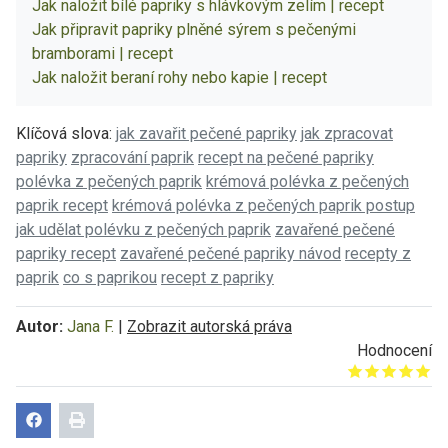
Jak naložit bílé papriky s hlávkovým zelím | recept
Jak připravit papriky plněné sýrem s pečenými
bramborami | recept
Jak naložit beraní rohy nebo kapie | recept
Klíčová slova:
jak zavařit pečené papriky
jak zpracovat
papriky
zpracování paprik
recept na pečené papriky
polévka z pečených paprik
krémová polévka z pečených
paprik recept
krémová polévka z pečených paprik postup
jak udělat polévku z pečených paprik
zavařené pečené
papriky recept
zavařené pečené papriky návod
recepty z
paprik
co s paprikou
recept z papriky
Autor:
Jana F.
|
Zobrazit autorská práva
Hodnocení
Give it 1/5
Give it 2/5
Give it 3/5
Give it 4/5
Give it 5/5