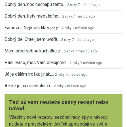
Dobrý den,moc nechápu tento…
2 roky 7 měsíců ago
Dobrý den, listy medvědího…
2 roky 7 měsíců ago
Famózní. Nejlepší likér jaký…
2 roky 7 měsíců ago
Dobrý de. Chtěl jsem uvařit…
2 roky 7 měsíců ago
Mám před sebou kuchařku z…
2 roky 7 měsíců ago
Paní Ivano, moc Vám děkujeme…
2 roky 7 měsíců ago
Já je dělám trošku jinak,…
2 roky 7 měsíců ago
A kde je na orientalnich…
2 roky 7 měsíců ago
Teď už vám neuteče žádný recept nebo
návod.
Všechny nové recepty, sezónní rady, tipy a návody
najdete v pravidelném JakTak zpravodaji ve své e-