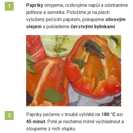
Papriky
omyjeme, rozkrojíme napůl a odstraníme
1
jádřince a semínka. Položíme je na plech
vyložený pečicím papírem, pokapeme
olivovým
olejem
a poklademe
čerstvými bylinkami
.
Papriky pečeme v troubě vyhřáté na
180 °C
asi
2
45 minut
. Poté je necháme mírně vychladnout a
oloupeme z nich slupku.