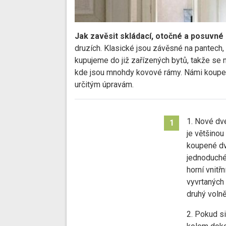
Jak zavěsit skládací, otočné a posuvné 
druzích. Klasické jsou závěsné na pantech, 
kupujeme do již zařízených bytů, takže se m
kde jsou mnohdy kovové rámy. Námi koupené
určitým úpravám.
1. Nové dve
1
je většinou
koupené dv
jednoduché.
horní vnitř
vyvrtaných 
druhý volně
2. Pokud s