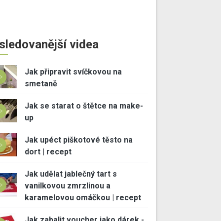
sledovanější videa
Jak připravit svíčkovou na
smetaně
Jak se starat o štětce na make-
up
Jak upéct piškotové těsto na
dort | recept
Jak udělat jablečný tart s
vanilkovou zmrzlinou a
karamelovou omáčkou | recept
Jak zabalit voucher jako dárek -