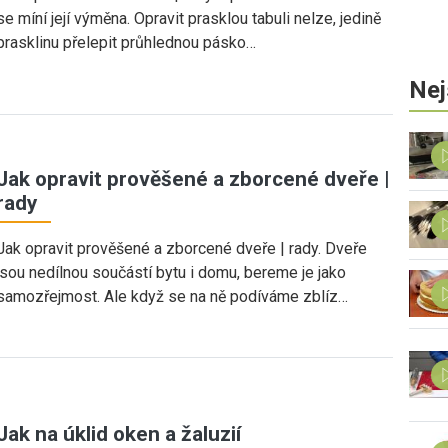
se míní její výměna. Opravit prasklou tabuli nelze, jedině
prasklinu přelepit průhlednou pásko…
Nej
Jak opravit prověšené a zborcené dveře |
rady
Jak opravit prověšené a zborcené dveře | rady. Dveře
jsou nedílnou součástí bytu i domu, bereme je jako
samozřejmost. Ale když se na ně podíváme zblíz…
Jak na úklid oken a žaluzií