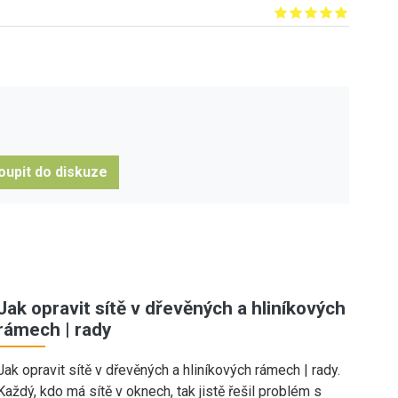
Give it 1/5
Give it 2/5
Give it 3/5
Give it 4/5
Give it 5/5
oupit do diskuze
Jak opravit sítě v dřevěných a hliníkových
rámech | rady
Jak opravit sítě v dřevěných a hliníkových rámech | rady.
Každý, kdo má sítě v oknech, tak jistě řešil problém s