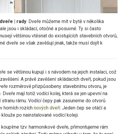
dveře | rady
. Dveře můžeme mít v bytě v několika
ale jsou i skládací, otočné a posuvné. Ty si často
usejí většinou vtěsnat do existujících stavebních otvorů,
 dveře se však zavěšují jinak, takže musí dojít k
ře se většinou kupují i s návodem na jejich instalaci, což
 zavěšení. A právě zavěšení skládacích dveří, pokud jsou
eře rozměrově přizpůsobeny stavebnímu otvoru, je
 Dveře mají totiž vodící kolej, která se jen upevní na
ní stranu rámu. Vodící čepy pak zasuneme do otvorů
v horních rozích
nových dveří
. Jeden čep se otáčí a
 klouže po nainstalované vodící koleji.
i koupíme tzv. harmonikové dveře, přimontujeme rám