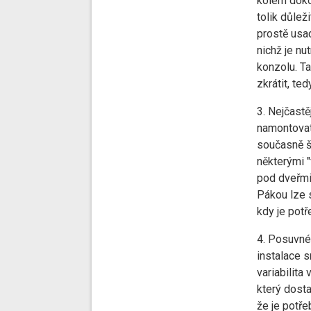
kolem doko
tolik důlež
prostě usad
nichž je nu
konzolu. Ta
zkrátit, ted
3. Nejčastě
namontovat
současně š
některými "
pod dveřmi
Pákou lze s
kdy je potř
4. Posuvné 
instalace s
variabilita
který dosta
že je potře