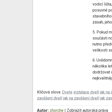
vodicí lišt
posuvné po
stavebního
zásah, jeho
5. Pokud m
součásti no
nutno předv
velikosti 
6. Uvědomm
několika le
dodržovat c
nejkvalitně
Klíčová slova:
Dveře
instalace dveří
jak na 
zavěšení dveří
jak na zavěšení dveří
jak za
Autor:
chorche
|
Zobrazit autorská práva