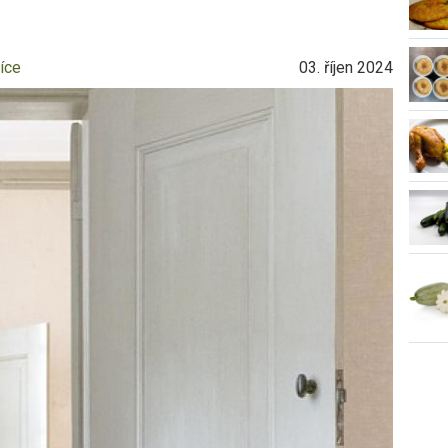
íce
03. říjen 2024