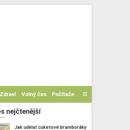
Zdraví
Volný čas
Počítače
s nejčtenější
Jak udělat cuketové bramboráky