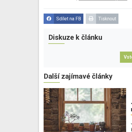
Sdílet na FB
Tisknout
Diskuze k článku
Vst
Další zajímavé články