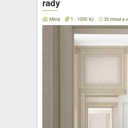
rady
Mírný
1 - 1000 Kč
30 minut a v