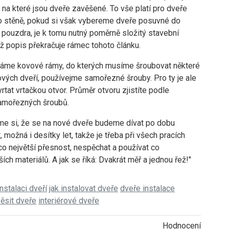
a, na které jsou dveře zavěšené. To vše platí pro dveře
 stěně, pokud si však vybereme dveře posuvné do
 pouzdra, je k tomu nutný poměrně složitý stavební
ž popis překračuje rámec tohoto článku.
áme kovové rámy, do kterých musíme šroubovat některé
vých dveří, používejme samořezné šrouby. Pro ty je ale
rtat vrtačkou otvor. Průměr otvoru zjistíte podle
samořezných šroubů.
e si, že se na nové dveře budeme dívat po dobu
t, možná i desítky let, takže je třeba při všech pracích
o největší přesnost, nespěchat a používat co
jších materiálů. A jak se říká: Dvakrát měř a jednou řež!"
instalaci dveří
jak instalovat dveře
dveře instalace
věsit dveře
interiérové dveře
Hodnocení