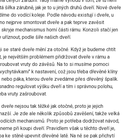
la celých zárubní. Tady máme výhodu v tom, že tu není
itá šířka zárubně, jak je to u jiných druhů dveří. Nové dveře
íme do vodící koleje. Podle návodu existují i dveře, u
tno nejprve smontovat dveře a pak teprve zavěsit
 skryje mechanismus horní části rámu. Konzoli stačí jen
y uříznout, podle šíře našich dveří.
ji se staré dveře mění za otočné. Když je budeme chtít
, je největším problémem přidržovat dveře v rámu a
roubovat vruty do závěsů. Na to si musíme pomoci
vychytávkami" k nastavení, což jsou třeba dřevěné klíny
 nebo páka, kterou dveře zvedáme přes dřevěný špalík.
nadno regulovat výšku dveří a tím i správnou polohu,
eba vruty zašroubovat.
dveře nejsou tak těžké jak otočné, proto je jejich
nazší. Je zde ale několik způsobů zavěšení, takže velká
 vodících mechanismů. Proto je potřeba dodržovat návod,
neme při koupi dveří. Pravidlem však u těchto dveří je,
ba ke stěně upevnit dřevěné latě. Na ně se pak přichytí