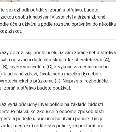
ste se rozhodli pořídit si zbraň a střelivo, budete
yzickou osobu k nabývání vlastnictví a držení zbraně
 podle účelu užívání a podle rozsahu oprávnění do několika
kaz získat.
kazy se rozlišují podle účelu užívání zbraně nebo střeliva
sahu oprávnění do těchto skupin: ke sběratelským (A),
 (B), loveckým účelům (C), k výkonu zaměstnání nebo
), k ochraně zdraví, života nebo majetku (E) nebo k
pyrotechnického průzkumu (F). Nejprve si rozhodněte,
el zbraň a střelivo budete používat.
kaz vydá příslušný útvar policie na základě žádosti.
plňte Přihlášku ke zkoušce o odborné způsobilosti.
plňte a podejte u příslušného útvaru policie. Tím je
vodní, městské) ředitelství policie, inspektorát pro