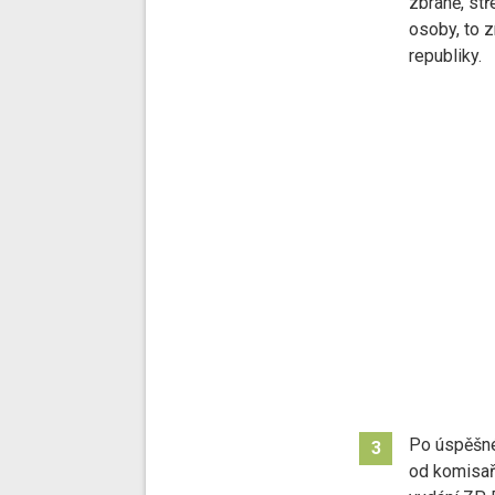
zbraně, stř
osoby, to 
republiky.
Po úspěšné
3
od komisař