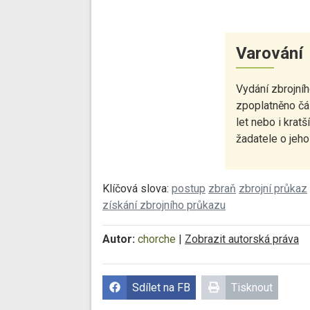
Varování
Vydání zbrojní
zpoplatněno čá
let nebo i krat
žadatele o jeho
Klíčová slova:
postup
zbraň
zbrojní průkaz
získání zbrojního průkazu
Autor:
chorche
|
Zobrazit autorská práva
Sdílet na FB
Tisknout