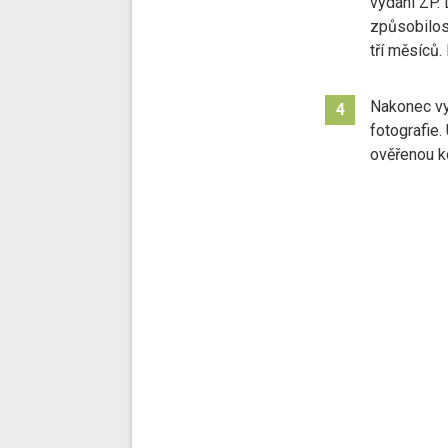
vydání ZP.
způsobilost
tří měsíců.
Nakonec vy
4
fotografie.
ověřenou ko