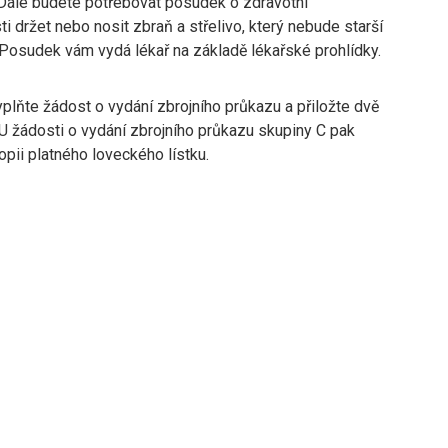
 Dále budete potřebovat posudek o zdravotní
i držet nebo nosit zbraň a střelivo, který nebude starší
 Posudek vám vydá lékař na základě lékařské prohlídky.
plňte žádost o vydání zbrojního průkazu a přiložte dvě
 U žádosti o vydání zbrojního průkazu skupiny C pak
pii platného loveckého lístku.