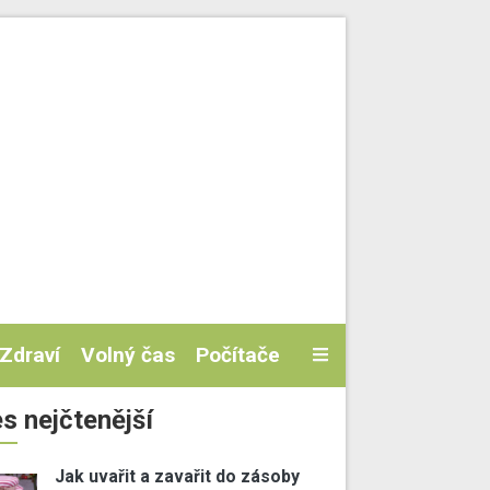
Zdraví
Volný čas
Počítače
s nejčtenější
Jak uvařit a zavařit do zásoby