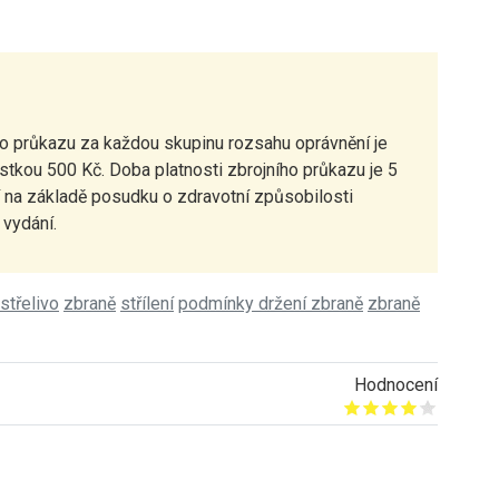
ho průkazu za každou skupinu rozsahu oprávnění je
stkou 500 Kč. Doba platnosti zbrojního průkazu je 5
ší na základě posudku o zdravotní způsobilosti
 vydání.
střelivo
zbraně
střílení
podmínky držení zbraně
zbraně
Hodnocení
Give it 1/5
Give it 2/5
Give it 3/5
Give it 4/5
Give it 5/5