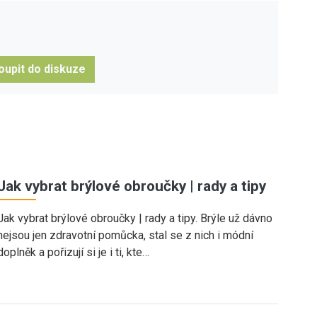
oupit do diskuze
Jak vybrat brýlové obroučky | rady a tipy
Jak vybrat brýlové obroučky | rady a tipy. Brýle už dávno
nejsou jen zdravotní pomůcka, stal se z nich i módní
doplněk a pořizují si je i ti, kte…