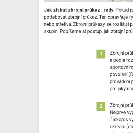
Jak získat zbrojní průkaz | rady
. Pokud j
potřebovat zbrojní průkaz. Ten opravňuje f
nebo střeliva. Zbrojní průkazy se rozlišují
skupin. Popíšeme si postup, jak zbrojní prů
Zbrojní prů
1
a podle roz
sportovním
povolání (D
provádění 
pro jaký úč
Zbrojní prů
2
Nejprve vy
Tiskopis vy
okresní (ob