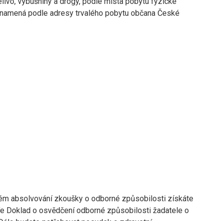
elivo, výbušniny a drogy, podle místa pobytu fyzické
znamená podle adresy trvalého pobytu občana České
m absolvování zkoušky o odborné způsobilosti získáte
e Doklad o osvědčení odborné způsobilosti žadatele o