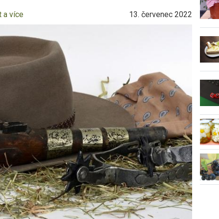
 a více
13. červenec 2022