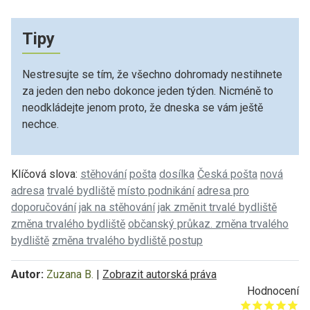
Tipy
Nestresujte se tím, že všechno dohromady nestihnete
za jeden den nebo dokonce jeden týden. Nicméně to
neodkládejte jenom proto, že dneska se vám ještě
nechce.
Klíčová slova:
stěhování
pošta
dosílka
Česká pošta
nová
adresa
trvalé bydliště
místo podnikání
adresa pro
doporučování
jak na stěhování
jak změnit trvalé bydliště
změna trvalého bydliště
občanský průkaz. změna trvalého
bydliště
změna trvalého bydliště postup
Autor:
Zuzana B.
|
Zobrazit autorská práva
Hodnocení
Give it 1/5
Give it 2/5
Give it 3/5
Give it 4/5
Give it 5/5