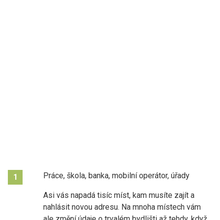
Práce, škola, banka, mobilní operátor, úřady
1
Asi vás napadá tisíc míst, kam musíte zajít a
nahlásit novou adresu. Na mnoha místech vám
ale změní údaje o trvalém bydlišti až tehdy, když