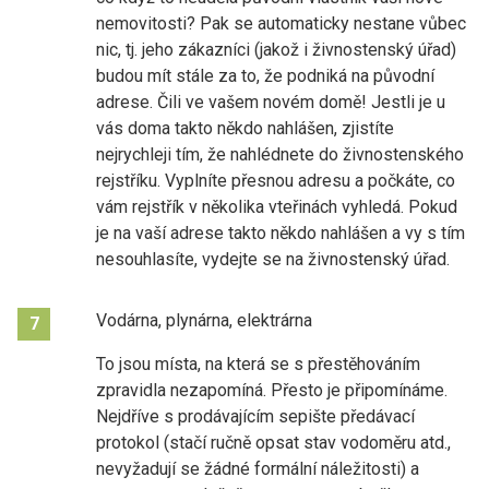
nemovitosti? Pak se automaticky nestane vůbec
nic, tj. jeho zákazníci (jakož i živnostenský úřad)
budou mít stále za to, že podniká na původní
adrese. Čili ve vašem novém domě! Jestli je u
vás doma takto někdo nahlášen, zjistíte
nejrychleji tím, že nahlédnete do živnostenského
rejstříku. Vyplníte přesnou adresu a počkáte, co
vám rejstřík v několika vteřinách vyhledá. Pokud
je na vaší adrese takto někdo nahlášen a vy s tím
nesouhlasíte, vydejte se na živnostenský úřad.
Vodárna, plynárna, elektrárna
7
To jsou místa, na která se s přestěhováním
zpravidla nezapomíná. Přesto je připomínáme.
Nejdříve s prodávajícím sepište předávací
protokol (stačí ručně opsat stav vodoměru atd.,
nevyžadují se žádné formální náležitosti) a