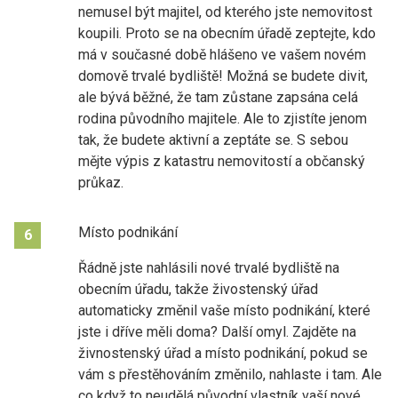
nemusel být majitel, od kterého jste nemovitost
koupili. Proto se na obecním úřadě zeptejte, kdo
má v současné době hlášeno ve vašem novém
domově trvalé bydliště! Možná se budete divit,
ale bývá běžné, že tam zůstane zapsána celá
rodina původního majitele. Ale to zjistíte jenom
tak, že budete aktivní a zeptáte se. S sebou
mějte výpis z katastru nemovitostí a občanský
průkaz.
Místo podnikání
6
Řádně jste nahlásili nové trvalé bydliště na
obecním úřadu, takže živostenský úřad
automaticky změnil vaše místo podnikání, které
jste i dříve měli doma? Další omyl. Zajděte na
živnostenský úřad a místo podnikání, pokud se
vám s přestěhováním změnilo, nahlaste i tam. Ale
co když to neudělá původní vlastník vaší nové