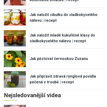
Jak naložit cibulku do sladkokyselého
nálevu | recept
Jak naložit mladé kukuřičné klasy do
sladkokyselého nálevu | recept
Jak pěstovat černookou Zuzanu
Jak připravit zdravá rynglová povidla
pečená v troubě | recept
Nejsledovanější videa