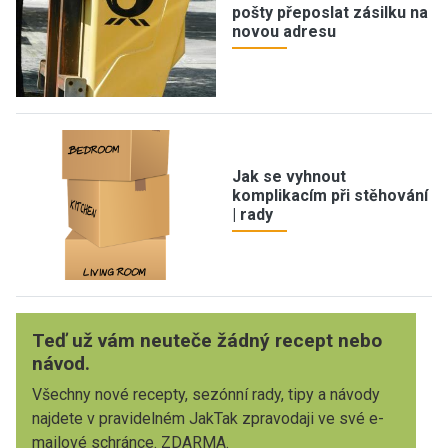
pošty přeposlat zásilku na
novou adresu
Jak se vyhnout
komplikacím při stěhování
| rady
Teď už vám neuteče žádný recept nebo
návod.
Všechny nové recepty, sezónní rady, tipy a návody
najdete v pravidelném JakTak zpravodaji ve své e-
mailové schránce. ZDARMA.