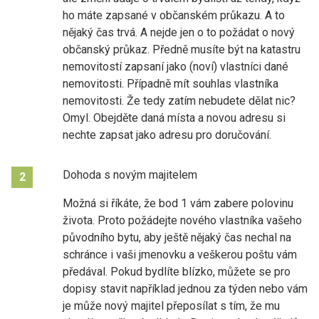
ho máte zapsané v občanském průkazu. A to
nějaký čas trvá. A nejde jen o to požádat o nový
občanský průkaz. Předně musíte být na katastru
nemovitostí zapsaní jako (noví) vlastníci dané
nemovitosti. Případně mít souhlas vlastníka
nemovitosti. Že tedy zatím nebudete dělat nic?
Omyl. Obejděte daná místa a novou adresu si
nechte zapsat jako adresu pro doručování.
Dohoda s novým majitelem
2
Možná si říkáte, že bod 1 vám zabere polovinu
života. Proto požádejte nového vlastníka vašeho
původního bytu, aby ještě nějaký čas nechal na
schránce i vaši jmenovku a veškerou poštu vám
předával. Pokud bydlíte blízko, můžete se pro
dopisy stavit například jednou za týden nebo vám
je může nový majitel přeposílat s tím, že mu