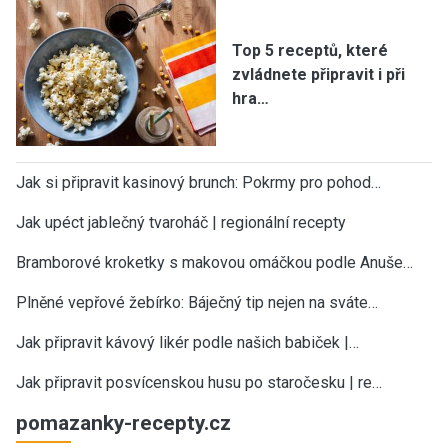
Top 5 receptů, které
zvládnete připravit i při
hra…
Jak si připravit kasinový brunch: Pokrmy pro pohod…
Jak upéct jablečný tvaroháč | regionální recepty
Bramborové kroketky s makovou omáčkou podle Anuše…
Plněné vepřové žebírko: Báječný tip nejen na sváte…
Jak připravit kávový likér podle našich babiček |…
Jak připravit posvícenskou husu po staročesku | re…
pomazanky-recepty.cz