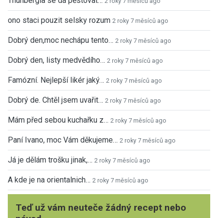
Thunbergia se dá pěstovat…
2 roky 7 měsíců ago
ono staci pouzit selsky rozum
2 roky 7 měsíců ago
Dobrý den,moc nechápu tento…
2 roky 7 měsíců ago
Dobrý den, listy medvědího…
2 roky 7 měsíců ago
Famózní. Nejlepší likér jaký…
2 roky 7 měsíců ago
Dobrý de. Chtěl jsem uvařit…
2 roky 7 měsíců ago
Mám před sebou kuchařku z…
2 roky 7 měsíců ago
Paní Ivano, moc Vám děkujeme…
2 roky 7 měsíců ago
Já je dělám trošku jinak,…
2 roky 7 měsíců ago
A kde je na orientalnich…
2 roky 7 měsíců ago
Teď už vám neuteče žádný recept nebo