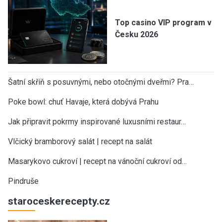
Top casino VIP program v
Česku 2026
Šatní skříň s posuvnými, nebo otočnými dveřmi? Pra…
Poke bowl: chuť Havaje, která dobývá Prahu
Jak připravit pokrmy inspirované luxusními restaur…
Vlčický bramborový salát | recept na salát
Masarykovo cukroví | recept na vánoční cukroví od…
Pindruše
staroceskerecepty.cz