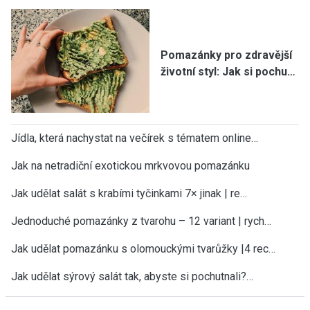
Pomazánky pro zdravější
životní styl: Jak si pochu…
Jídla, která nachystat na večírek s tématem online…
Jak na netradiční exotickou mrkvovou pomazánku
Jak udělat salát s krabími tyčinkami 7× jinak | re…
Jednoduché pomazánky z tvarohu – 12 variant | rych…
Jak udělat pomazánku s olomouckými tvarůžky |4 rec…
Jak udělat sýrový salát tak, abyste si pochutnali?…