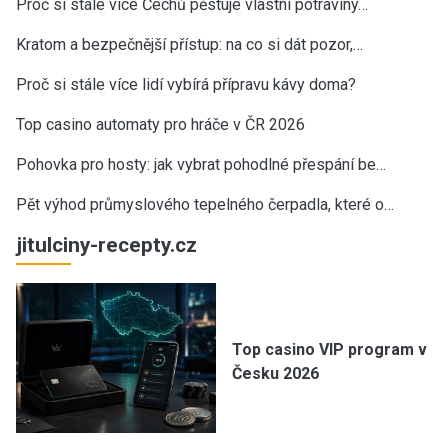
Proč si stále více Čechů pěstuje vlastní potraviny…
Kratom a bezpečnější přístup: na co si dát pozor,…
Proč si stále více lidí vybírá přípravu kávy doma?
Top casino automaty pro hráče v ČR 2026
Pohovka pro hosty: jak vybrat pohodlné přespání be…
Pět výhod průmyslového tepelného čerpadla, které o…
jitulciny-recepty.cz
Top casino VIP program v
Česku 2026