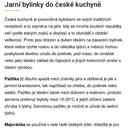
Jarní bylinky do české kuchyně
Česká kuchyně je provoněná bylinkami ve svých tradičních 
receptech a to zejména na jaře, kdy se mnoha koutech republiky 
vaří podle starých zvyků a obyčejů a to obzvlášť v období 
velikonoc. Proto jsou březen a duben ideální na zasazení bylinek, 
které velice rychle rostou a do několika týdnů a měsíců mohou 
poskytovat skvělou úrodu do polévek, pod maso, do omáček 
nebo jako ideální základ do čajových a jiných kořenících směsí s 
vlastní výrobou. 
již dlouho spadá mezi známky jara a oblíbená je jak s 
Pažitka 
jarními bramborami, tak například na chleba, do polévek nebo 
salátů. Pažitku je ideální sázet mezi dubnem a květnem, protože 
semena preferují teploty mezi 15-20°C a jejich klíčení zabere 
zhruba 3 týdny. Samotnou pažitku je možné si užívat do sedmi 
týdnů. 
se používá v celé řadě českých jídel, důležitá je pro 
Majoránka 