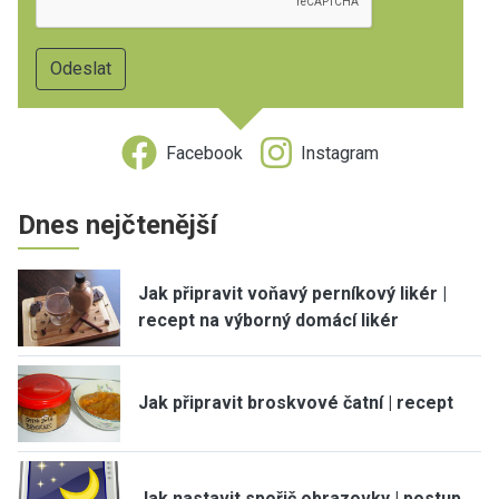
Facebook
Instagram
Dnes nejčtenější
Jak připravit voňavý perníkový likér |
recept na výborný domácí likér
Jak připravit broskvové čatní | recept
Jak nastavit spořič obrazovky | postup