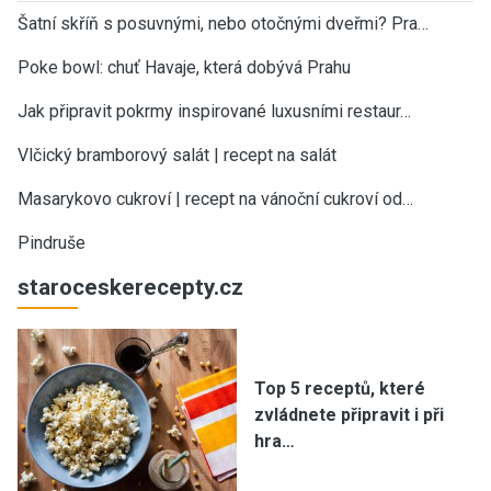
Šatní skříň s posuvnými, nebo otočnými dveřmi? Pra…
Poke bowl: chuť Havaje, která dobývá Prahu
Jak připravit pokrmy inspirované luxusními restaur…
Vlčický bramborový salát | recept na salát
Masarykovo cukroví | recept na vánoční cukroví od…
Pindruše
staroceskerecepty.cz
Top 5 receptů, které
zvládnete připravit i při
hra…