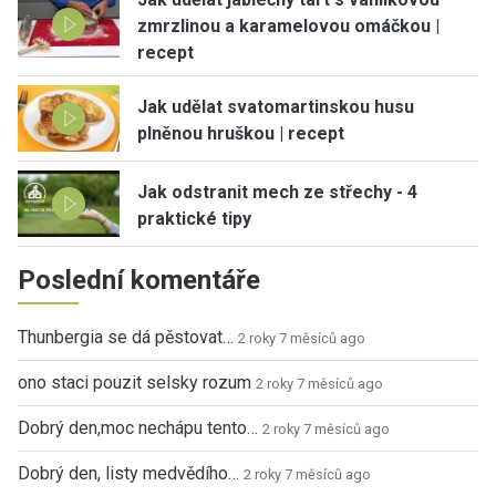
zmrzlinou a karamelovou omáčkou |
recept
Jak udělat svatomartinskou husu
plněnou hruškou | recept
Jak odstranit mech ze střechy - 4
praktické tipy
Poslední komentáře
Thunbergia se dá pěstovat…
2 roky 7 měsíců ago
ono staci pouzit selsky rozum
2 roky 7 měsíců ago
Dobrý den,moc nechápu tento…
2 roky 7 měsíců ago
Dobrý den, listy medvědího…
2 roky 7 měsíců ago