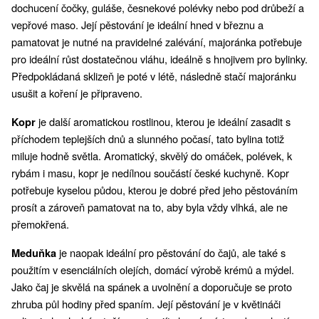
dochucení čočky, guláše, česnekové polévky nebo pod drůbeží a 
vepřové maso. Její pěstování je ideální hned v březnu a 
pamatovat je nutné na pravidelné zalévání, majoránka potřebuje 
pro ideální růst dostatečnou vláhu, ideálně s hnojivem pro bylinky. 
Předpokládaná sklizeň je poté v létě, následně stačí majoránku 
usušit a koření je připraveno. 
je další aromatickou rostlinou, kterou je ideální zasadit s 
Kopr 
příchodem teplejších dnů a slunného počasí, tato bylina totiž 
miluje hodně světla. Aromatický, skvělý do omáček, polévek, k 
rybám i masu, kopr je nedílnou součástí české kuchyně. Kopr 
potřebuje kyselou půdou, kterou je dobré před jeho pěstováním 
prosít a zároveň pamatovat na to, aby byla vždy vlhká, ale ne 
přemokřená. 
je naopak ideální pro pěstování do čajů, ale také s 
Meduňka 
použitím v esenciálních olejích, domácí výrobě krémů a mýdel. 
Jako čaj je skvělá na spánek a uvolnění a doporučuje se proto 
zhruba půl hodiny před spaním. Její pěstování je v květináči 