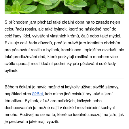
S příchodem jara přichází také ideální doba na to zasadit nejen 
celou řadu rostlin, ale také bylinek, které se následně hodí do 
celé řady jídel, vytváření vlastních krémů, čajů nebo také mýdel.  
Existuje celá řada důvodů, proč je právě jaro ideálním obdobím 
pro pěstování rostlin a bylinek, kombinace  teplejšího ovzduší, ale 
také prodlužování dnů, které poskytují rostlinám mnohem více 
světla spadají mezi ideální podmínky pro pěstování celé řady 
bylinek. 
Během čekání je navíc možné si kdykoliv užívat skvělé zábavy, 
například přes 
22Bet
, kde mimo jiné existují hry také s jarní 
tématikou. Bylinek, ať už aromatických, léčivých nebo 
dochucovacích je možné najít v české i mezinárodní kuchyni 
mnoho. Podívejme se na to, které se ideálně zasazují na jaře, jak 
je pěstovat a jaké mají využití. 