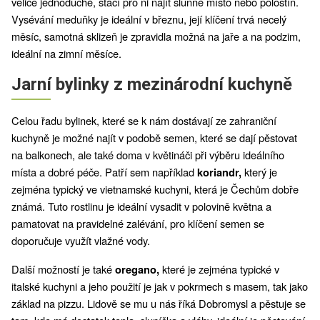
velice jednoduché, stačí pro ni najít slunné místo nebo polostín. 
Vysévání meduňky je ideální v březnu, její klíčení trvá necelý 
měsíc, samotná sklizeň je zpravidla možná na jaře a na podzim, 
ideální na zimní měsíce. 
Jarní bylinky z mezinárodní kuchyně
Celou řadu bylinek, které se k nám dostávají ze zahraniční 
kuchyně je možné najít v podobě semen, které se dají pěstovat 
na balkonech, ale také doma v květináči při výběru ideálního 
místa a dobré péče. Patří sem například 
který je 
koriandr, 
zejména typický ve vietnamské kuchyni, která je Čechům dobře 
známá. Tuto rostlinu je ideální vysadit v polovině května a 
pamatovat na pravidelné zalévání, pro klíčení semen se 
doporučuje využít vlažné vody. 
Další možností je také 
které je zejména typické v 
oregano, 
italské kuchyni a jeho použití je jak v pokrmech s masem, tak jako 
základ na pizzu. Lidově se mu u nás říká Dobromysl a pěstuje se 