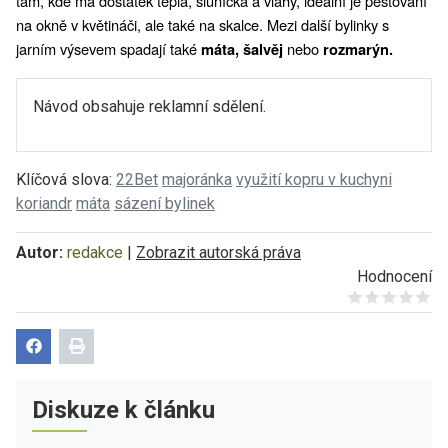
tam, kde má dostatek tepla, sluníčka a vláhy, ideální je pěstování 
na okně v květináči, ale také na skalce. Mezi další bylinky s 
jarním výsevem spadají také 
nebo 
máta, šalvěj 
rozmarýn. 
Návod obsahuje reklamní sdělení.
Klíčová slova:
22Bet
majoránka
využití kopru v kuchyni
koriandr
máta
sázení bylinek
Autor:
redakce
|
Zobrazit autorská práva
Hodnocení
Give it 1/5
Give it 2/5
Give it 3/5
Give it 4/5
Give it 5/5
Diskuze k článku