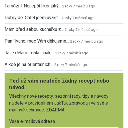
Famózní. Nejlepší likér jaký…
2 roky 7 měsíců ago
Dobrý de. Chtěl jsem uvařit…
2 roky 7 měsíců ago
Mám před sebou kuchařku z…
2 roky 7 měsíců ago
Paní Ivano, moc Vám děkujeme…
2 roky 7 měsíců ago
Já je dělám trošku jinak,…
2 roky 7 měsíců ago
A kde je na orientalnich…
2 roky 7 měsíců ago
Teď už vám neuteče žádný recept nebo
návod.
Všechny nové recepty, sezónní rady, tipy a návody
najdete v pravidelném JakTak zpravodaji ve své e-
mailové schránce. ZDARMA.
Vaše e-mailová adresa