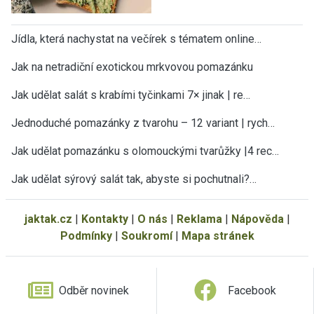
Jídla, která nachystat na večírek s tématem online…
Jak na netradiční exotickou mrkvovou pomazánku
Jak udělat salát s krabími tyčinkami 7× jinak | re…
Jednoduché pomazánky z tvarohu – 12 variant | rych…
Jak udělat pomazánku s olomouckými tvarůžky |4 rec…
Jak udělat sýrový salát tak, abyste si pochutnali?…
jaktak.cz
|
Kontakty
|
O nás
|
Reklama
|
Nápověda
|
Podmínky
|
Soukromí
|
Mapa stránek
Odběr novinek
Facebook