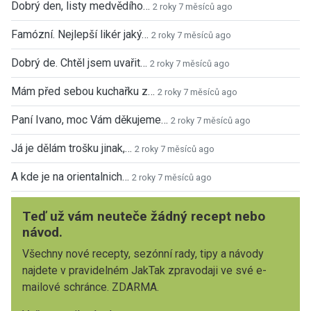
Dobrý den, listy medvědího…
2 roky 7 měsíců ago
Famózní. Nejlepší likér jaký…
2 roky 7 měsíců ago
Dobrý de. Chtěl jsem uvařit…
2 roky 7 měsíců ago
Mám před sebou kuchařku z…
2 roky 7 měsíců ago
Paní Ivano, moc Vám děkujeme…
2 roky 7 měsíců ago
Já je dělám trošku jinak,…
2 roky 7 měsíců ago
A kde je na orientalnich…
2 roky 7 měsíců ago
Teď už vám neuteče žádný recept nebo
návod.
Všechny nové recepty, sezónní rady, tipy a návody
najdete v pravidelném JakTak zpravodaji ve své e-
mailové schránce. ZDARMA.