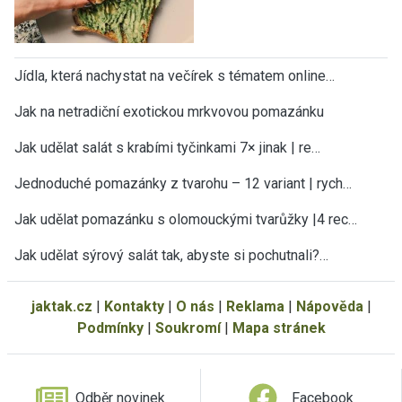
Jídla, která nachystat na večírek s tématem online…
Jak na netradiční exotickou mrkvovou pomazánku
Jak udělat salát s krabími tyčinkami 7× jinak | re…
Jednoduché pomazánky z tvarohu – 12 variant | rych…
Jak udělat pomazánku s olomouckými tvarůžky |4 rec…
Jak udělat sýrový salát tak, abyste si pochutnali?…
jaktak.cz
|
Kontakty
|
O nás
|
Reklama
|
Nápověda
|
Podmínky
|
Soukromí
|
Mapa stránek
Odběr novinek
Facebook