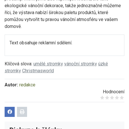
ekologické vánoční dekorace, takže jednoznačně můžeme
říci, že výstava nabízí širokou paletu produktů, které
pomůžou vytvořit tu pravou vánoční atmosféru ve vašem
domově.
Text obsahuje reklamní sdělení.
Klíčová slova:
umělé stromky
vánoční stromky
úzké
stromky
Christmasworld
Autor:
redakce
Hodnocení
Give it 1/5
Give it 2/5
Give it 3/5
Give it 4/5
Give it 5/5