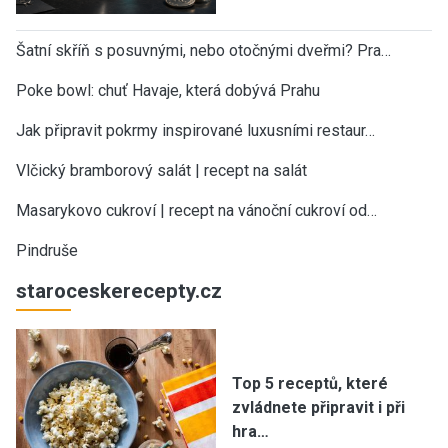
Šatní skříň s posuvnými, nebo otočnými dveřmi? Pra…
Poke bowl: chuť Havaje, která dobývá Prahu
Jak připravit pokrmy inspirované luxusními restaur…
Vlčický bramborový salát | recept na salát
Masarykovo cukroví | recept na vánoční cukroví od…
Pindruše
staroceskerecepty.cz
Top 5 receptů, které
zvládnete připravit i při
hra…