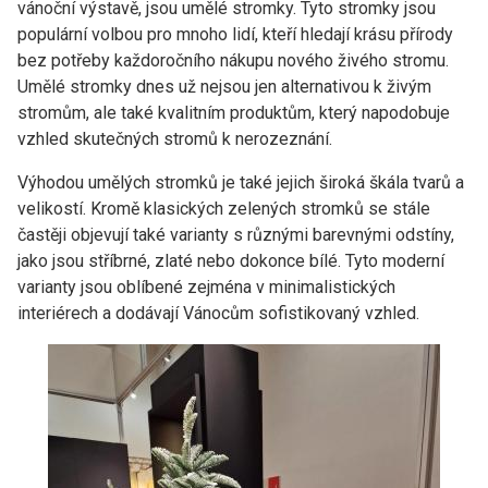
vánoční výstavě, jsou umělé stromky. Tyto stromky jsou
populární volbou pro mnoho lidí, kteří hledají krásu přírody
bez potřeby každoročního nákupu nového živého stromu.
Umělé stromky dnes už nejsou jen alternativou k živým
stromům, ale také kvalitním produktům, který napodobuje
vzhled skutečných stromů k nerozeznání.
Výhodou umělých stromků je také jejich široká škála tvarů a
velikostí. Kromě klasických zelených stromků se stále
častěji objevují také varianty s různými barevnými odstíny,
jako jsou stříbrné, zlaté nebo dokonce bílé. Tyto moderní
varianty jsou oblíbené zejména v minimalistických
interiérech a dodávají Vánocům sofistikovaný vzhled.