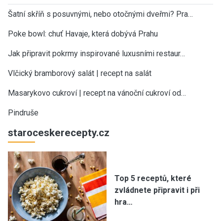
Šatní skříň s posuvnými, nebo otočnými dveřmi? Pra…
Poke bowl: chuť Havaje, která dobývá Prahu
Jak připravit pokrmy inspirované luxusními restaur…
Vlčický bramborový salát | recept na salát
Masarykovo cukroví | recept na vánoční cukroví od…
Pindruše
staroceskerecepty.cz
Top 5 receptů, které
zvládnete připravit i při
hra…