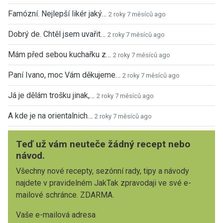
Famózní. Nejlepší likér jaký…
2 roky 7 měsíců ago
Dobrý de. Chtěl jsem uvařit…
2 roky 7 měsíců ago
Mám před sebou kuchařku z…
2 roky 7 měsíců ago
Paní Ivano, moc Vám děkujeme…
2 roky 7 měsíců ago
Já je dělám trošku jinak,…
2 roky 7 měsíců ago
A kde je na orientalnich…
2 roky 7 měsíců ago
Teď už vám neuteče žádný recept nebo
návod.
Všechny nové recepty, sezónní rady, tipy a návody
najdete v pravidelném JakTak zpravodaji ve své e-
mailové schránce. ZDARMA.
Vaše e-mailová adresa