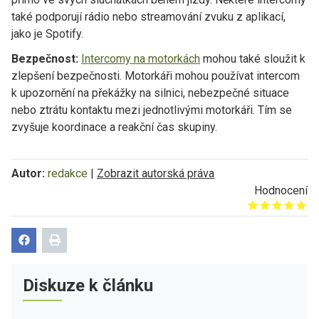
také podporují rádio nebo streamování zvuku z aplikací,
jako je Spotify.
Bezpečnost:
Intercomy na motorkách
mohou také sloužit k
zlepšení bezpečnosti. Motorkáři mohou používat intercom
k upozornění na překážky na silnici, nebezpečné situace
nebo ztrátu kontaktu mezi jednotlivými motorkáři. Tím se
zvyšuje koordinace a reakční čas skupiny.
Autor:
redakce
|
Zobrazit autorská práva
Hodnocení
Give it 1/5
Give it 2/5
Give it 3/5
Give it 4/5
Give it 5/5
Diskuze k článku