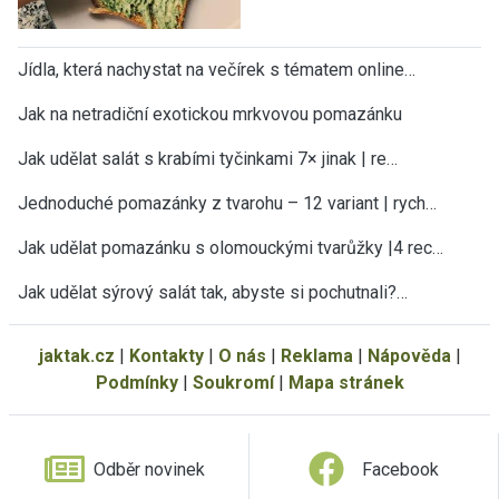
Jídla, která nachystat na večírek s tématem online…
Jak na netradiční exotickou mrkvovou pomazánku
Jak udělat salát s krabími tyčinkami 7× jinak | re…
Jednoduché pomazánky z tvarohu – 12 variant | rych…
Jak udělat pomazánku s olomouckými tvarůžky |4 rec…
Jak udělat sýrový salát tak, abyste si pochutnali?…
jaktak.cz
|
Kontakty
|
O nás
|
Reklama
|
Nápověda
|
Podmínky
|
Soukromí
|
Mapa stránek
Odběr novinek
Facebook