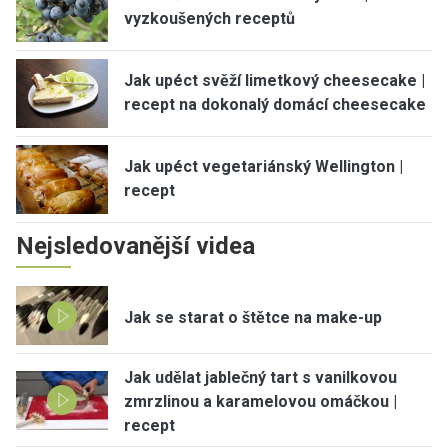
vyzkoušených receptů
Jak upéct svěží limetkový cheesecake |
recept na dokonalý domácí cheesecake
Jak upéct vegetariánský Wellington |
recept
Nejsledovanější videa
Jak se starat o štětce na make-up
Jak udělat jablečný tart s vanilkovou
zmrzlinou a karamelovou omáčkou |
recept