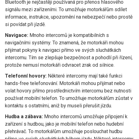
Bluetooth je nejčastěji používaná pro přenos hlasového
signálu mezi zařízeními. To umožňuje motorkářům sdílet
informace, instrukce, upozornění na nebezpečí nebo prostě
si povídat při jízdě.
Navigace:
Mnoho intercomů je kompatibilních s
navigačními systémy. To znamená, že motorkáři mohou
přijímat pokyny k navigaci přímo ve svých sluchátkách
intercomu. Tím se zlepšuje bezpečnost a pohodlí při řízení,
protože nemusí motorkáři odvracet zrak od silnice.
Telefonní hovory:
Některé intercomy mají také funkci
hands-free telefonování. Motorkáři mohou přijímat nebo
volat hovory přímo prostřednictvím intercomu bez nutnosti
používat mobilní telefon. To umožňuje motorkářům zůstat v
kontaktu s ostatními, aniž by museli přerušit jízdu.
Hudba a zábava:
Mnoho intercomů umožňuje připojení k
zařízení s hudbou, jako je mobilní telefon nebo hudební
přehrávač. To motorkářům umožňuje poslouchat hudbu
přímo ve svých sluchátkách během jízdy. Některé intercomy