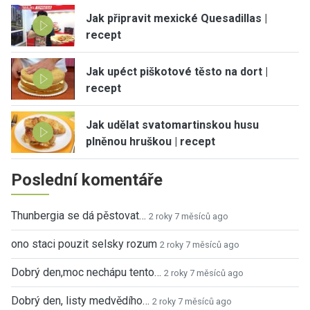
Jak připravit mexické Quesadillas |
recept
Jak upéct piškotové těsto na dort |
recept
Jak udělat svatomartinskou husu
plněnou hruškou | recept
Poslední komentáře
Thunbergia se dá pěstovat…
2 roky 7 měsíců ago
ono staci pouzit selsky rozum
2 roky 7 měsíců ago
Dobrý den,moc nechápu tento…
2 roky 7 měsíců ago
Dobrý den, listy medvědího…
2 roky 7 měsíců ago