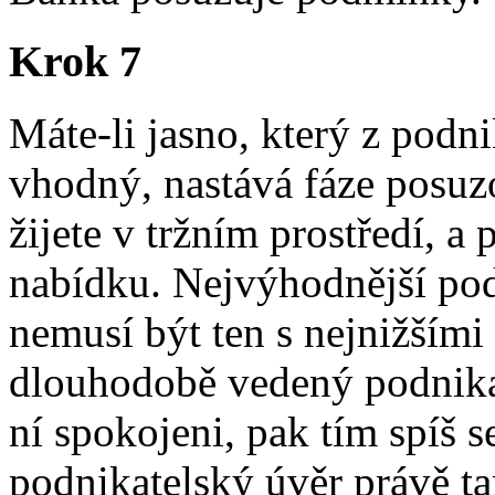
Krok 7
Máte-li jasno, který z podn
vhodný, nastává fáze posuzo
žijete v tržním prostředí, a
nabídku. Nejvýhodnější pod
nemusí být ten s nejnižším
dlouhodobě vedený podnikat
ní spokojeni, pak tím spíš s
podnikatelský úvěr právě ta