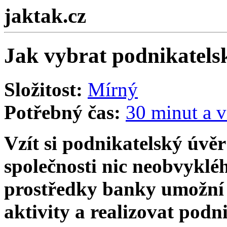
jaktak.cz
Jak vybrat podnikatels
Složitost:
Mírný
Potřebný čas:
30 minut a v
Vzít si podnikatelský úvěr
společnosti nic neobvyklé
prostředky banky umožní 
aktivity a realizovat podn