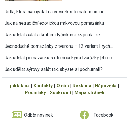
Jídla, která nachystat na večírek s tématem online…
Jak na netradiční exotickou mrkvovou pomazánku
Jak udělat salát s krabími tyčinkami 7× jinak | re…
Jednoduché pomazánky z tvarohu – 12 variant | rych…
Jak udělat pomazánku s olomouckými tvarůžky |4 rec…
Jak udělat sýrový salát tak, abyste si pochutnali?…
jaktak.cz
|
Kontakty
|
O nás
|
Reklama
|
Nápověda
|
Podmínky
|
Soukromí
|
Mapa stránek
Odběr novinek
Facebook