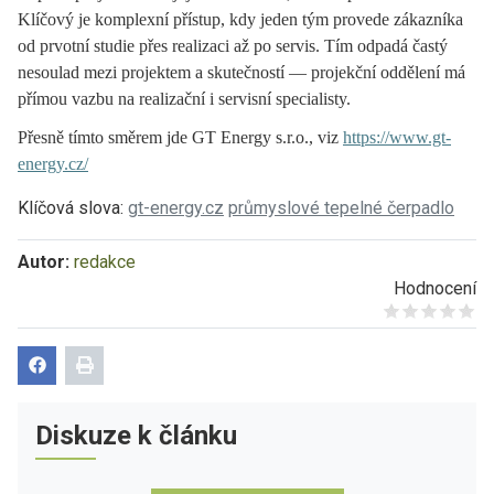
Klíčový je komplexní přístup, kdy jeden tým provede zákazníka
od prvotní studie přes realizaci až po servis. Tím odpadá častý
nesoulad mezi projektem a skutečností — projekční oddělení má
přímou vazbu na realizační i servisní specialisty.
Přesně tímto směrem jde GT Energy s.r.o., viz
https://www.gt-
energy.cz/
Klíčová slova:
gt-energy.cz
průmyslové tepelné čerpadlo
Autor:
redakce
Hodnocení
Give it 1/5
Give it 2/5
Give it 3/5
Give it 4/5
Give it 5/5
Diskuze k článku