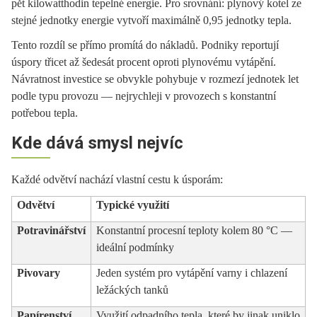
pět kilowatthodin tepelné energie. Pro srovnání: plynový kotel ze
stejné jednotky energie vytvoří maximálně 0,95 jednotky tepla.
Tento rozdíl se přímo promítá do nákladů. Podniky reportují
úspory třicet až šedesát procent oproti plynovému vytápění.
Návratnost investice se obvykle pohybuje v rozmezí jednotek let
podle typu provozu — nejrychleji v provozech s konstantní
potřebou tepla.
Kde dává smysl nejvíc
Každé odvětví nachází vlastní cestu k úsporám:
Odvětví
Typické využití
Potravinářství
Konstantní procesní teploty kolem 80 °C —
ideální podmínky
Pivovary
Jeden systém pro vytápění varny i chlazení
ležáckých tanků
Papírenství
Využití odpadního tepla, které by jinak uniklo