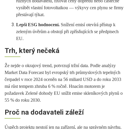
různých dodavatelů, fixovat ceny dopředu nebo částečně
vyrábět vlastní fotovoltaikou — výkyvy cen plynu se firmy
přestávají týkat.
Lepší ESG hodnocení.
Snížení emisí otevírá přístup k
zeleným úvěrům a obstojí při zpřísňujících se předpisech
EU.
Trh, který nečeká
Že nejde o okrajový trend, potvrzují tržní data. Podle analýzy
Market Data Forecast byl evropský trh průmyslových tepelných
čerpadel v roce 2024 oceněn na 56 miliard USD a do roku 2033
má růst tempem zhruba 6 % ročně. Hnacím motorem je
požadavek Zelené dohody EU snížit emise skleníkových plynů o
55 % do roku 2030.
Proč na dodavateli záleží
Úspěch projektu nestojí jen na zařízení, ale na správném návrhu.