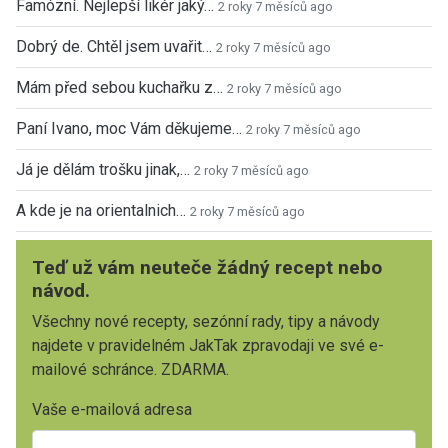
Famózní. Nejlepší likér jaký…
2 roky 7 měsíců ago
Dobrý de. Chtěl jsem uvařit…
2 roky 7 měsíců ago
Mám před sebou kuchařku z…
2 roky 7 měsíců ago
Paní Ivano, moc Vám děkujeme…
2 roky 7 měsíců ago
Já je dělám trošku jinak,…
2 roky 7 měsíců ago
A kde je na orientalnich…
2 roky 7 měsíců ago
Teď už vám neuteče žádný recept nebo
návod.
Všechny nové recepty, sezónní rady, tipy a návody
najdete v pravidelném JakTak zpravodaji ve své e-
mailové schránce. ZDARMA.
Vaše e-mailová adresa