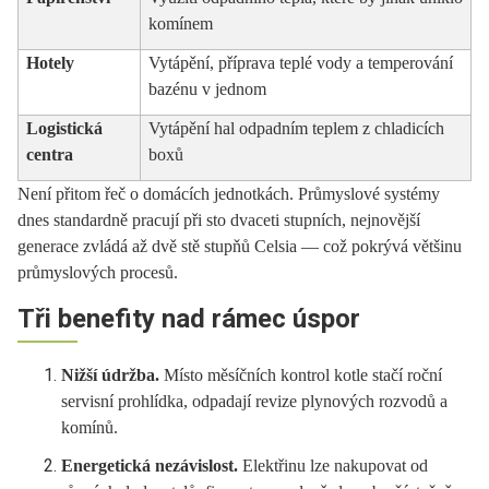
komínem
Hotely
Vytápění, příprava teplé vody a temperování
bazénu v jednom
Logistická
Vytápění hal odpadním teplem z chladicích
centra
boxů
Není přitom řeč o domácích jednotkách. Průmyslové systémy
dnes standardně pracují při sto dvaceti stupních, nejnovější
generace zvládá až dvě stě stupňů Celsia — což pokrývá většinu
průmyslových procesů.
Tři benefity nad rámec úspor
Nižší údržba.
Místo měsíčních kontrol kotle stačí roční
servisní prohlídka, odpadají revize plynových rozvodů a
komínů.
Energetická nezávislost.
Elektřinu lze nakupovat od