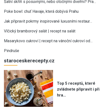
Šatní skříň s posuvnými, nebo otočnými dveřmi? Pra…
Poke bowl: chuť Havaje, která dobývá Prahu
Jak připravit pokrmy inspirované luxusními restaur…
Vlčický bramborový salát | recept na salát
Masarykovo cukroví | recept na vánoční cukroví od…
Pindruše
staroceskerecepty.cz
Top 5 receptů, které
zvládnete připravit i při
hra…