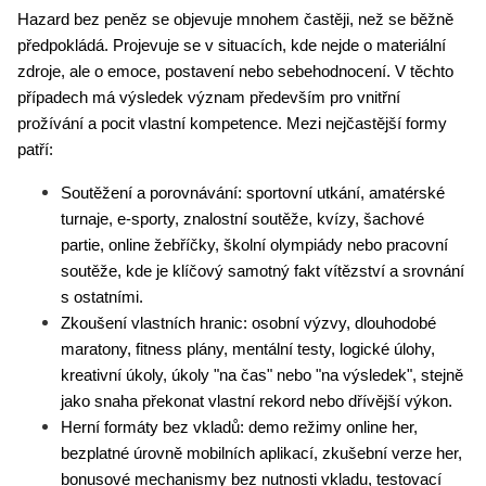
Hazard bez peněz se objevuje mnohem častěji, než se běžně 
předpokládá. Projevuje se v situacích, kde nejde o materiální 
zdroje, ale o emoce, postavení nebo sebehodnocení. V těchto 
případech má výsledek význam především pro vnitřní 
prožívání a pocit vlastní kompetence. Mezi nejčastější formy 
patří:
Soutěžení a porovnávání: sportovní utkání, amatérské 
turnaje, e-sporty, znalostní soutěže, kvízy, šachové 
partie, online žebříčky, školní olympiády nebo pracovní 
soutěže, kde je klíčový samotný fakt vítězství a srovnání 
s ostatními.
Zkoušení vlastních hranic: osobní výzvy, dlouhodobé 
maratony, fitness plány, mentální testy, logické úlohy, 
kreativní úkoly, úkoly "na čas" nebo "na výsledek", stejně 
jako snaha překonat vlastní rekord nebo dřívější výkon.
Herní formáty bez vkladů: demo režimy online her, 
bezplatné úrovně mobilních aplikací, zkušební verze her, 
bonusové mechanismy bez nutnosti vkladu, testovací 