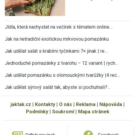
Jídla, která nachystat na večírek s tématem online…
Jak na netradiční exotickou mrkvovou pomazánku
Jak udělat salát s krabími tyčinkami 7× jinak | re…
Jednoduché pomazánky z tvarohu – 12 variant | rych…
Jak udělat pomazánku s olomouckými tvarůžky |4 rec…
Jak udělat sýrový salát tak, abyste si pochutnali?…
jaktak.cz
|
Kontakty
|
O nás
|
Reklama
|
Nápověda
|
Podmínky
|
Soukromí
|
Mapa stránek