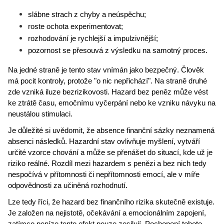
slábne strach z chyby a neúspěchu;
roste ochota experimentovat;
rozhodování je rychlejší a impulzivnější;
pozornost se přesouvá z výsledku na samotný proces.
Na jedné straně je tento stav vnímán jako bezpečný. Člověk 
má pocit kontroly, protože "o nic nepřichází". Na straně druhé 
zde vzniká iluze bezrizikovosti. Hazard bez peněz může vést 
ke ztrátě času, emočnímu vyčerpání nebo ke vzniku návyku na 
neustálou stimulaci.
Je důležité si uvědomit, že absence finanční sázky neznamená 
absenci následků. Hazardní stav ovlivňuje myšlení, vytváří 
určité vzorce chování a může se přenášet do situací, kde už je 
riziko reálné. Rozdíl mezi hazardem s penězi a bez nich tedy 
nespočívá v přítomnosti či nepřítomnosti emocí, ale v míře 
odpovědnosti za učiněná rozhodnutí.
Lze tedy říci, že hazard bez finančního rizika skutečně existuje. 
Je založen na nejistotě, očekávání a emocionálním zapojení, 
zatímco peníze tento efekt pouze zesilují. Pochopení tohoto 