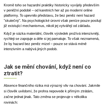
Kromě toho se hazardní praktiky historicky vyvíjely především 
v peněžní podobě – od karetních her až po moderní online 
platformy. To upevnilo představu, že bez peněz není hazard 
"skutečný". Na psychologické úrovni však peníze pouze posilují 
již existující mechanismus, nikoli jej vytvářejí od základu.
Když je sázka materiální, člověk výsledek prožívá intenzivněji, 
rychleji se zapojuje a déle si jej pamatuje. To však neznamená, 
že by hazard bez peněz mizel – pouze se stává méně 
intenzivním a nabývá jiných podob.
Jak se mění chování, když není co
ztratit?
Absence finančního rizika má výrazný vliv na chování. Jakmile 
si člověk uvědomí, že prohra nepovede k přímým ztrátám, 
začne jednat jinak. Tato změna se projevuje v několika 
rovinách: