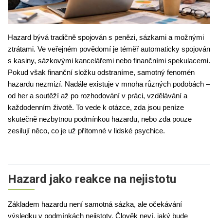
Hazard bývá tradičně spojován s penězi, sázkami a možnými 
ztrátami. Ve veřejném povědomí je téměř automaticky spojován 
s kasiny, sázkovými kancelářemi nebo finančními spekulacemi. 
Pokud však finanční složku odstraníme, samotný fenomén 
hazardu nezmizí. Nadále existuje v mnoha různých podobách – 
od her a soutěží až po rozhodování v práci, vzdělávání a 
každodenním životě. To vede k otázce, zda jsou peníze 
skutečně nezbytnou podmínkou hazardu, nebo zda pouze 
zesilují něco, co je už přítomné v lidské psychice.
Hazard jako reakce na nejistotu
Základem hazardu není samotná sázka, ale očekávání 
výsledku v podmínkách nejistoty. Člověk neví, jaký bude 