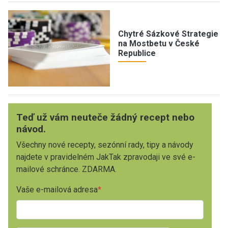
Chytré Sázkové Strategie
na Mostbetu v České
Republice
Teď už vám neuteče žádný recept nebo
návod.
Všechny nové recepty, sezónní rady, tipy a návody
najdete v pravidelném JakTak zpravodaji ve své e-
mailové schránce. ZDARMA.
Vaše e-mailová adresa