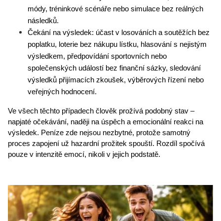
módy, tréninkové scénáře nebo simulace bez reálných 
následků.
Čekání na výsledek: účast v losováních a soutěžích bez 
poplatku, loterie bez nákupu lístku, hlasování s nejistým 
výsledkem, předpovídání sportovních nebo 
společenských událostí bez finanční sázky, sledování 
výsledků přijímacích zkoušek, výběrových řízení nebo 
veřejných hodnocení.
Ve všech těchto případech člověk prožívá podobný stav – 
napjaté očekávání, naději na úspěch a emocionální reakci na 
výsledek. Peníze zde nejsou nezbytné, protože samotný 
proces zapojení už hazardní prožitek spouští. Rozdíl spočívá 
pouze v intenzitě emocí, nikoli v jejich podstatě.