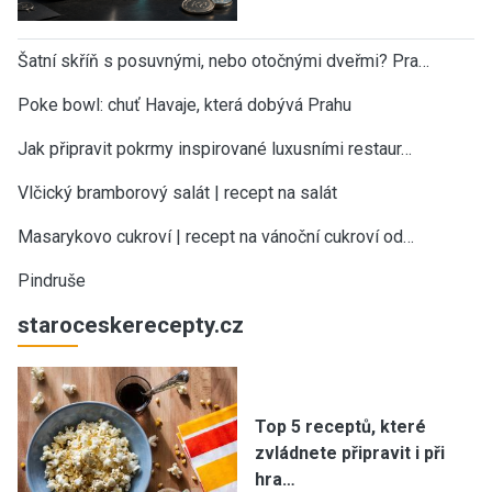
Šatní skříň s posuvnými, nebo otočnými dveřmi? Pra…
Poke bowl: chuť Havaje, která dobývá Prahu
Jak připravit pokrmy inspirované luxusními restaur…
Vlčický bramborový salát | recept na salát
Masarykovo cukroví | recept na vánoční cukroví od…
Pindruše
staroceskerecepty.cz
Top 5 receptů, které
zvládnete připravit i při
hra…