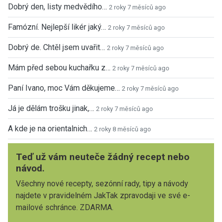
Dobrý den, listy medvědího…
2 roky 7 měsíců ago
Famózní. Nejlepší likér jaký…
2 roky 7 měsíců ago
Dobrý de. Chtěl jsem uvařit…
2 roky 7 měsíců ago
Mám před sebou kuchařku z…
2 roky 7 měsíců ago
Paní Ivano, moc Vám děkujeme…
2 roky 7 měsíců ago
Já je dělám trošku jinak,…
2 roky 7 měsíců ago
A kde je na orientalnich…
2 roky 8 měsíců ago
Teď už vám neuteče žádný recept nebo
návod.
Všechny nové recepty, sezónní rady, tipy a návody
najdete v pravidelném JakTak zpravodaji ve své e-
mailové schránce. ZDARMA.