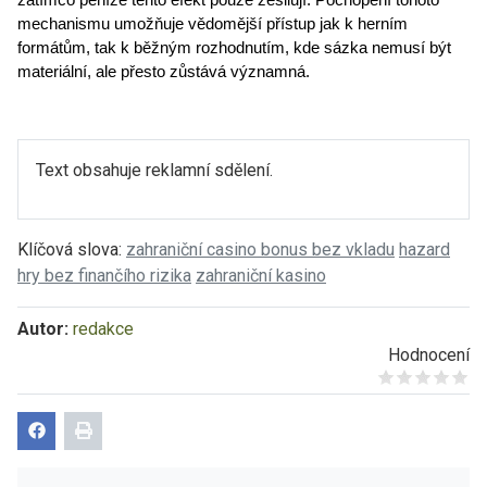
mechanismu umožňuje vědomější přístup jak k herním 
formátům, tak k běžným rozhodnutím, kde sázka nemusí být 
materiální, ale přesto zůstává významná.
Text obsahuje reklamní sdělení.
Klíčová slova:
zahraniční casino bonus bez vkladu
hazard
hry bez finančího rizika
zahraniční kasino
Autor:
redakce
Hodnocení
Give it 1/5
Give it 2/5
Give it 3/5
Give it 4/5
Give it 5/5