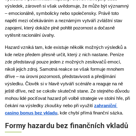
výsledek, zároveň si však uvědomuje, že může být významný 
– emocionálně, symbolicky nebo společensky. Právě toto 
napětí mezi očekáváním a neznámým vytváří zvláštní stav 
zapojení, který dokáže plně pohltit pozornost a dočasně 
vytěsnit racionální úvahy.
Hazard vzniká tam, kde existuje několik možných výsledků a 
kde nelze předem přesně určit, který z nich nastane. Peníze 
zde představují pouze jeden z možných zesilovačů emocí, 
nikoli jejich zdroj. Samotná reakce se však formuje mnohem 
dříve – na úrovni pozornosti, představivosti a předjímání 
výsledku. Člověk si v hlavě vytváří scénáře a reaguje na ně 
ještě dříve, než se cokoliv skutečně stane. Ze stejného důvodu 
mohou lidé pociťovat hazard při volbě strategie ve stolní hře, při 
čekání na výsledky zkoušky nebo při využití 
zahraniční 
casino bonus bez vkladu
, kde chybí přímá finanční sázka.
Formy hazardu bez finančních vkladů