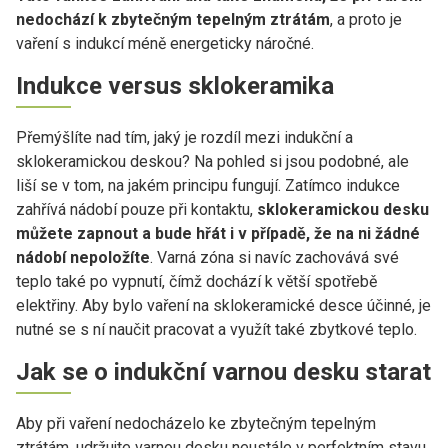
nedochází k zbytečným tepelným ztrátám
, a proto je
vaření s indukcí méně energeticky náročné.
Indukce versus sklokeramika
Přemýšlíte nad tím, jaký je rozdíl mezi indukční a
sklokeramickou deskou? Na pohled si jsou podobné, ale
liší se v tom, na jakém principu fungují. Zatímco indukce
zahřívá nádobí pouze při kontaktu,
sklokeramickou desku
můžete zapnout a bude hřát i v případě, že na ni žádné
nádobí nepoložíte
. Varná zóna si navíc zachovává své
teplo také po vypnutí, čímž dochází k větší spotřebě
elektřiny. Aby bylo vaření na sklokeramické desce účinné, je
nutné se s ní naučit pracovat a využít také zbytkové teplo.
Jak se o indukční varnou desku starat
Aby při vaření nedocházelo ke zbytečným tepelným
ztrátám, udržujte varnou desku neustále v perfektním stavu.