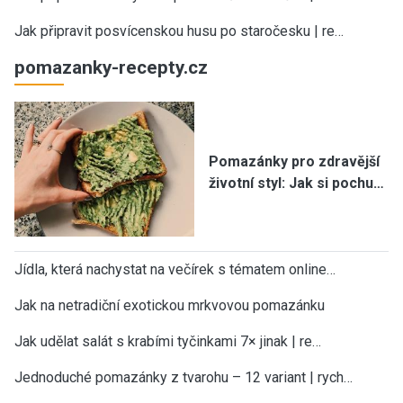
Jak připravit posvícenskou husu po staročesku | re…
pomazanky-recepty.cz
Pomazánky pro zdravější
životní styl: Jak si pochu…
Jídla, která nachystat na večírek s tématem online…
Jak na netradiční exotickou mrkvovou pomazánku
Jak udělat salát s krabími tyčinkami 7× jinak | re…
Jednoduché pomazánky z tvarohu – 12 variant | rych…