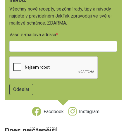
Všechny nové recepty, sezónní rady, tipy a návody
najdete v pravidelném JakTak zpravodaji ve své e-
mailové schránce. ZDARMA.
Vaše e-mailová adresa
Facebook
Instagram
Dnes nejčtenější