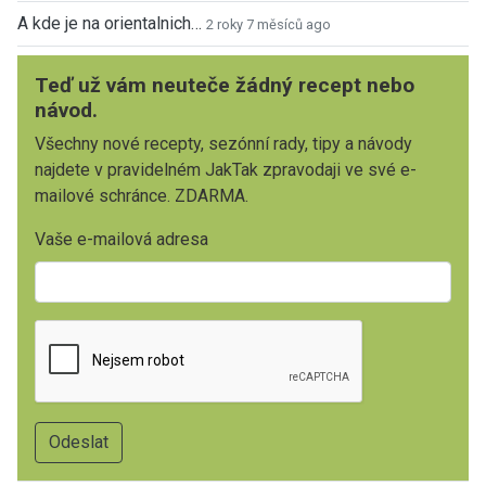
A kde je na orientalnich…
2 roky 7 měsíců ago
Teď už vám neuteče žádný recept nebo
návod.
Všechny nové recepty, sezónní rady, tipy a návody
najdete v pravidelném JakTak zpravodaji ve své e-
mailové schránce. ZDARMA.
Vaše e-mailová adresa