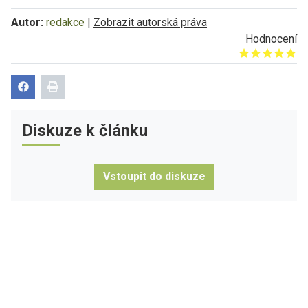
Autor:
redakce
|
Zobrazit autorská práva
Hodnocení
Give it 1/5
Give it 2/5
Give it 3/5
Give it 4/5
Give it 5/5
Diskuze k článku
Vstoupit do diskuze