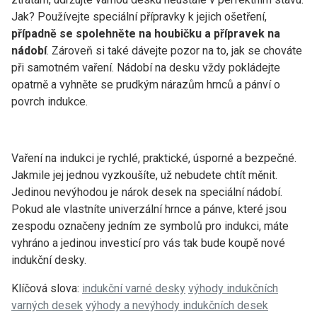
Jak? Používejte speciální přípravky k jejich ošetření,
případně se spolehněte na houbičku a přípravek na
nádobí
. Zároveň si také dávejte pozor na to, jak se chováte
při samotném vaření. Nádobí na desku vždy pokládejte
opatrně a vyhněte se prudkým nárazům hrnců a pánví o
povrch indukce.
Vaření na indukci je rychlé, praktické, úsporné a bezpečné.
Jakmile jej jednou vyzkoušíte, už nebudete chtít měnit.
Jedinou nevýhodou je nárok desek na speciální nádobí.
Pokud ale vlastníte univerzální hrnce a pánve, které jsou
zespodu označeny jedním ze symbolů pro indukci, máte
vyhráno a jedinou investicí pro vás tak bude koupě nové
indukční desky.
Klíčová slova:
indukční varné desky
výhody indukčních
varných desek
výhody a nevýhody indukčních desek