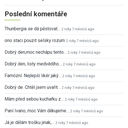
Poslední komentáře
Thunbergia se dá pěstovat…
2 roky 7 měsíců ago
ono staci pouzit selsky rozum
2 roky 7 měsíců ago
Dobrý den,moc nechápu tento…
2 roky 7 měsíců ago
Dobrý den, listy medvědího…
2 roky 7 měsíců ago
Famózní. Nejlepší likér jaký…
2 roky 7 měsíců ago
Dobrý de. Chtěl jsem uvařit…
2 roky 7 měsíců ago
Mám před sebou kuchařku z…
2 roky 7 měsíců ago
Paní Ivano, moc Vám děkujeme…
2 roky 7 měsíců ago
Já je dělám trošku jinak,…
2 roky 7 měsíců ago