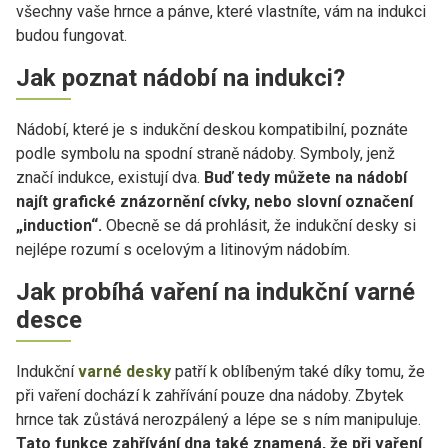
všechny vaše hrnce a pánve, které vlastníte, vám na indukci
budou fungovat.
Jak poznat nádobí na indukci?
Nádobí, které je s indukční deskou kompatibilní, poznáte
podle symbolu na spodní straně nádoby. Symboly, jenž
značí indukce, existují dva.
Buď tedy můžete na nádobí
najít grafické znázornění cívky, nebo slovní označení
„induction“.
Obecně se dá prohlásit, že indukční desky si
nejlépe rozumí s ocelovým a litinovým nádobím.
Jak probíhá vaření na indukční varné
desce
Indukční
v
arné desky
patří k oblíbeným také díky tomu, že
při vaření dochází k zahřívání pouze dna nádoby. Zbytek
hrnce tak zůstává nerozpálený a lépe se s ním manipuluje.
Tato funkce zahřívání dna také znamená, že při vaření