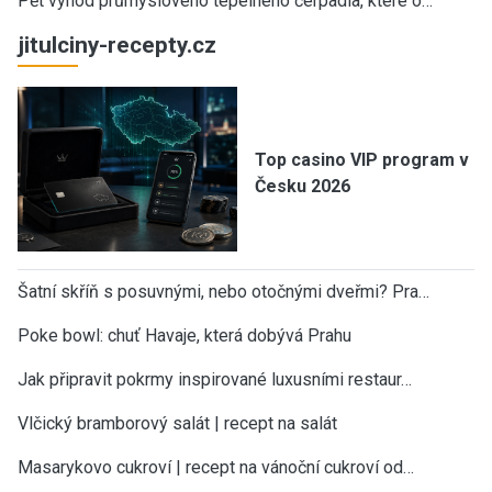
Pět výhod průmyslového tepelného čerpadla, které o…
jitulciny-recepty.cz
Top casino VIP program v
Česku 2026
Šatní skříň s posuvnými, nebo otočnými dveřmi? Pra…
Poke bowl: chuť Havaje, která dobývá Prahu
Jak připravit pokrmy inspirované luxusními restaur…
Vlčický bramborový salát | recept na salát
Masarykovo cukroví | recept na vánoční cukroví od…