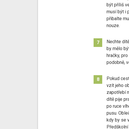
být příliš 
musí být i 
přibalte mu
nouze.
Nechte dítě
7
by mělo bý
hračky, pro
podobně, vě
Pokud cestu
8
vzít jeho o
zapotřebí m
dítě pije p
po ruce vlh
pusu. Obleč
kdy by se v
Předškolní 