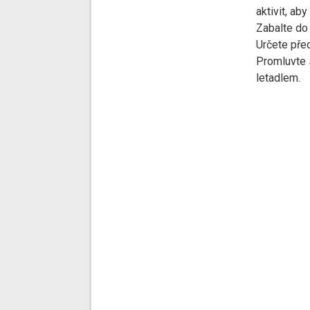
aktivit, aby
Zabalte do 
Určete před
Promluvte s
letadlem.