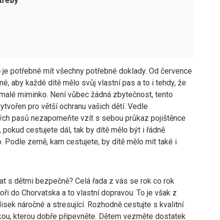
třeby
ě je potřebné mít všechny potřebné doklady. Od července
né, aby každé dítě mělo svůj vlastní pas a to i tehdy, že
 malé miminko. Není vůbec žádná zbytečnost, tento
ytvořen pro větší ochranu vašich dětí. Vedle
ých pasů nezapomeňte vzít s sebou průkaz pojištěnce
, pokud cestujete dál, tak by dítě mělo být i řádně
o. Podle země, kam cestujete, by dítě mělo mít také i
at s dětmi bezpečně? Celá řada z vás se rok co rok
ři do Chorvatska a to vlastní dopravou. To je však z
sek náročné a stresující. Rozhodně cestujte s kvalitní
ou, kterou dobře připevněte. Dětem vezměte dostatek