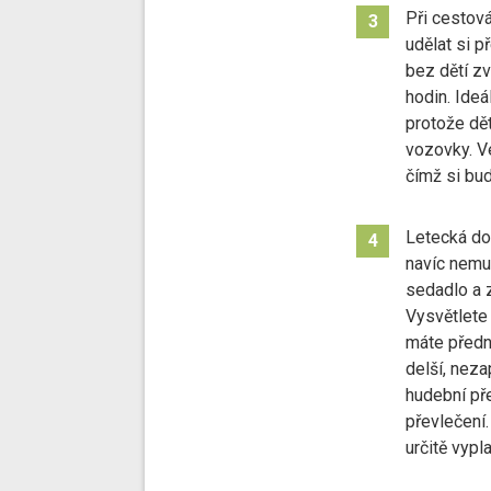
Při cestov
3
udělat si p
bez dětí zv
hodin. Ideá
protože dět
vozovky. Ve
čímž si bud
Letecká do
4
navíc nemus
sedadlo a z
Vysvětlete 
máte předno
delší, nez
hudební př
převlečení.
určitě vypl