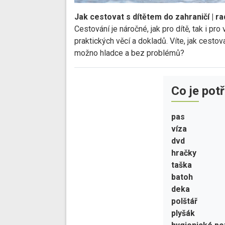
Jak cestovat s dítětem do zahraničí | ra
Cestování je náročné, jak pro dítě, tak i pr
praktických věcí a dokladů. Víte, jak cesto
možno hladce a bez problémů?
Co je pot
pas
víza
dvd
hračky
taška
batoh
deka
polštář
plyšák