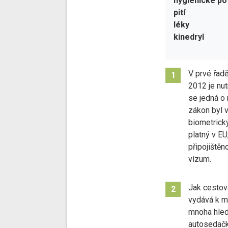
hygienické po
pití
léky
kinedryl
V prvé řad
1
2012 je nut
se jedná o
zákon byl v
biometrick
platný v EU
připojištěn
vízum.
Jak cestov
2
vydává k mo
mnoha hledi
autosedačk