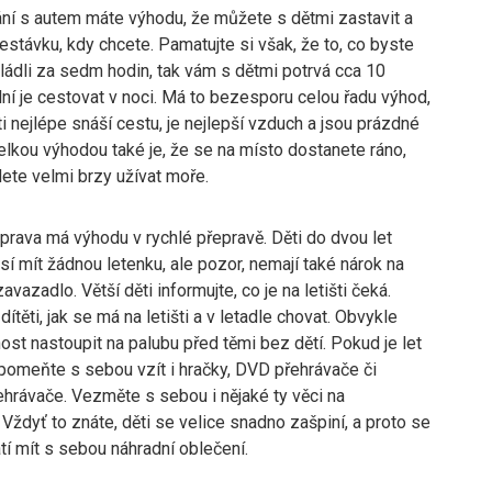
ání s autem máte výhodu, že můžete s dětmi zastavit a
řestávku, kdy chcete. Pamatujte si však, že to, co byste
ládli za sedm hodin, tak vám s dětmi potrvá cca 10
lní je cestovat v noci. Má to bezesporu celou řadu výhod,
i nejlépe snáší cestu, je nejlepší vzduch a jsou prázdné
lkou výhodou také je, že se na místo dostanete ráno,
ete velmi brzy užívat moře.
prava má výhodu v rychlé přepravě. Děti do dvou let
í mít žádnou letenku, ale pozor, nemají také nárok na
avazadlo. Větší děti informujte, co je na letišti čeká.
dítěti, jak se má na letišti a v letadle chovat. Obvykle
st nastoupit na palubu před těmi bez dětí. Pokud je let
apomeňte s sebou vzít i hračky, DVD přehrávače či
ehrávače. Vezměte s sebou i nějaké ty věci na
 Vždyť to znáte, děti se velice snadno zašpiní, a proto se
atí mít s sebou náhradní oblečení.