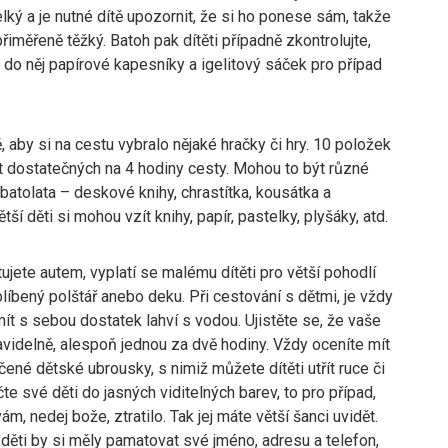
velký a je nutné dítě upozornit, že si ho ponese sám, takže
přiměřeně těžký. Batoh pak dítěti případně zkontrolujte,
 do něj papírové kapesníky a igelitový sáček pro případ
, aby si na cestu vybralo nějaké hračky či hry. 10 položek
t dostatečných na 4 hodiny cesty. Mohou to být různé
 batolata – deskové knihy, chrastítka, kousátka a
tší děti si mohou vzít knihy, papír, pastelky, plyšáky, atd.
jete autem, vyplatí se malému dítěti pro větší pohodlí
blíbený polštář anebo deku. Při cestování s dětmi, je vždy
ít s sebou dostatek lahví s vodou. Ujistěte se, že vaše
ravidelně, alespoň jednou za dvě hodiny. Vždy oceníte mít
čené dětské ubrousky, s nimiž můžete dítěti utřít ruce či
te své děti do jasných viditelných barev, to pro případ,
ám, nedej bože, ztratilo. Tak jej máte větší šanci uvidět.
děti by si měly pamatovat své jméno, adresu a telefon,