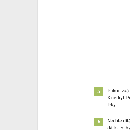
Pokud vaše
5
Kinedryl. P
léky.
Nechte dítě
6
dá to, co 