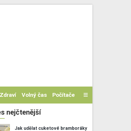
Zdraví
Volný čas
Počítače
s nejčtenější
Jak udělat cuketové bramboráky