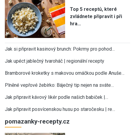
Top 5 receptů, které
zvládnete připravit i při
hra…
Jak si připravit kasinový brunch: Pokrmy pro pohod…
Jak upéct jablečný tvaroháč | regionální recepty
Bramborové kroketky s makovou omáčkou podle Anuše…
Plněné vepřové žebírko: Báječný tip nejen na sváte…
Jak připravit kávový likér podle našich babiček |…
Jak připravit posvícenskou husu po staročesku | re…
pomazanky-recepty.cz