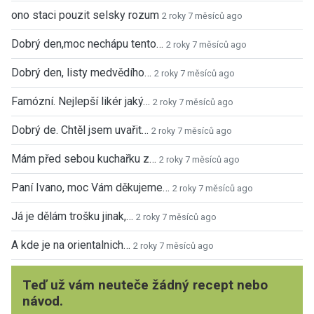
ono staci pouzit selsky rozum
2 roky 7 měsíců ago
Dobrý den,moc nechápu tento…
2 roky 7 měsíců ago
Dobrý den, listy medvědího…
2 roky 7 měsíců ago
Famózní. Nejlepší likér jaký…
2 roky 7 měsíců ago
Dobrý de. Chtěl jsem uvařit…
2 roky 7 měsíců ago
Mám před sebou kuchařku z…
2 roky 7 měsíců ago
Paní Ivano, moc Vám děkujeme…
2 roky 7 měsíců ago
Já je dělám trošku jinak,…
2 roky 7 měsíců ago
A kde je na orientalnich…
2 roky 7 měsíců ago
Teď už vám neuteče žádný recept nebo
návod.