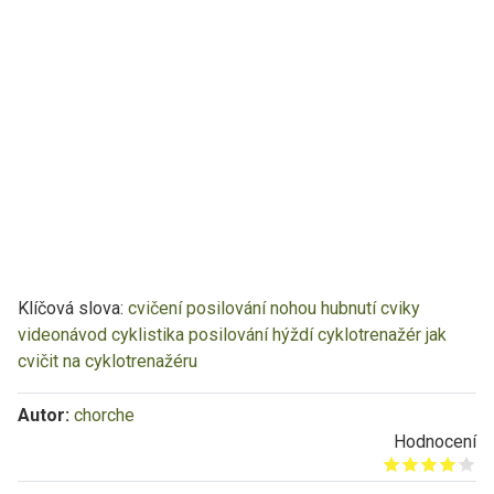
Klíčová slova:
cvičení
posilování nohou
hubnutí
cviky
videonávod
cyklistika
posilování hýždí
cyklotrenažér
jak
cvičit na cyklotrenažéru
Autor:
chorche
Hodnocení
Give it 1/5
Give it 2/5
Give it 3/5
Give it 4/5
Give it 5/5