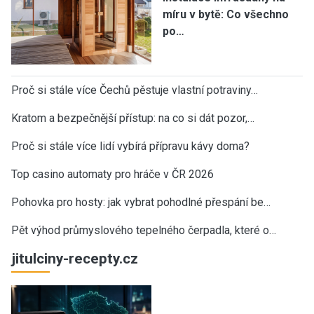
míru v bytě: Co všechno
po…
Proč si stále více Čechů pěstuje vlastní potraviny…
Kratom a bezpečnější přístup: na co si dát pozor,…
Proč si stále více lidí vybírá přípravu kávy doma?
Top casino automaty pro hráče v ČR 2026
Pohovka pro hosty: jak vybrat pohodlné přespání be…
Pět výhod průmyslového tepelného čerpadla, které o…
jitulciny-recepty.cz