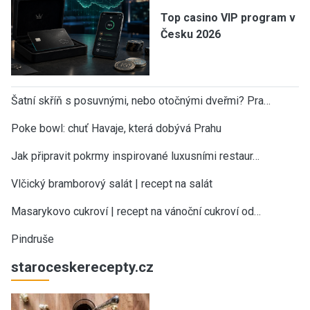
Top casino VIP program v
Česku 2026
Šatní skříň s posuvnými, nebo otočnými dveřmi? Pra…
Poke bowl: chuť Havaje, která dobývá Prahu
Jak připravit pokrmy inspirované luxusními restaur…
Vlčický bramborový salát | recept na salát
Masarykovo cukroví | recept na vánoční cukroví od…
Pindruše
staroceskerecepty.cz