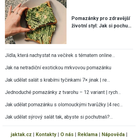
Pomazánky pro zdravější
životní styl: Jak si pochu…
Jídla, která nachystat na večírek s tématem online…
Jak na netradiční exotickou mrkvovou pomazánku
Jak udělat salát s krabími tyčinkami 7× jinak | re…
Jednoduché pomazánky z tvarohu – 12 variant | rych…
Jak udělat pomazánku s olomouckými tvarůžky |4 rec…
Jak udělat sýrový salát tak, abyste si pochutnali?…
jaktak.cz
|
Kontakty
|
O nás
|
Reklama
|
Nápověda
|