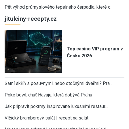
Pět výhod průmyslového tepelného čerpadla, které o…
jitulciny-recepty.cz
Top casino VIP program v
Česku 2026
Šatní skříň s posuvnými, nebo otočnými dveřmi? Pra…
Poke bowl: chuť Havaje, která dobývá Prahu
Jak připravit pokrmy inspirované luxusními restaur…
Vlčický bramborový salát | recept na salát