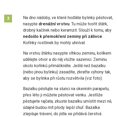
Na dno nádoby, ve které hodláte bylinky pěstovat,
3
nasypte
drenážní vrstvu
. Tu může tvořit štěrk,
drobný kačírek nebo keramzit. Slouží k tomu, aby
nedošlo k přemokření zeminy při zálivce
.
Kořínky rostlinek by mohly uhnívat.
Na vrstvu štěrku nasypte vlhkou zeminu, kolíkem
udělejte otvor a do něj vložte sazenici. Zeminu
okolo kořínků přimáčkněte. Ještě než bazalku
(nebo jinou bylinku) zasadíte, zkraťte výhony tak,
aby se bylinka při růstu rozvětvila (viz foto).
Bazalku pěstujte na slunci na okenním parapetu,
přes léto ji můžete pěstovat venku. Jestliže
pěstujete rajčata, zkuste bazalku umístit mezi ně,
údajně budou mít plody lepší chuť. Bazalka
zlepšuje trávení, do jídla se přidává čerstvá.