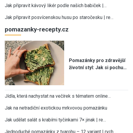
Jak připravit kávový likér podle našich babiček |…
Jak připravit posvícenskou husu po staročesku | re…
pomazanky-recepty.cz
Pomazánky pro zdravější
životní styl: Jak si pochu…
Jídla, která nachystat na večírek s tématem online…
Jak na netradiční exotickou mrkvovou pomazánku
Jak udělat salát s krabími tyčinkami 7× jinak | re…
Jednoduché pomazánky z tvarohu – 12 variant | rych…