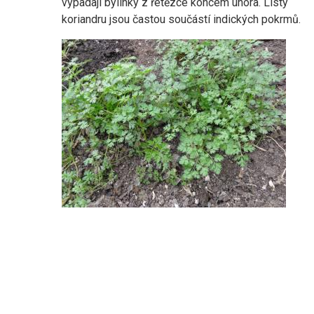
vypadají bylinky z řetězce koncem února. Listy
koriandru jsou častou součástí indických pokrmů.