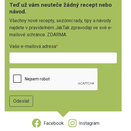
Teď už vám neuteče žádný recept nebo
návod.
Všechny nové recepty, sezónní rady, tipy a návody
najdete v pravidelném JakTak zpravodaji ve své e-
mailové schránce. ZDARMA.
Vaše e-mailová adresa
Facebook
Instagram