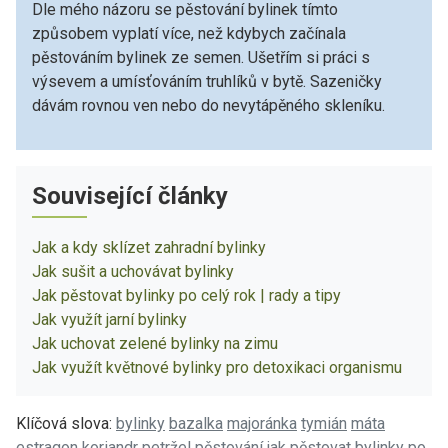
Dle mého názoru se pěstování bylinek tímto
způsobem vyplatí více, než kdybych začínala
pěstováním bylinek ze semen. Ušetřím si práci s
výsevem a umísťováním truhlíků v bytě. Sazeničky
dávám rovnou ven nebo do nevytápěného skleníku.
Související články
Jak a kdy sklízet zahradní bylinky
Jak sušit a uchovávat bylinky
Jak pěstovat bylinky po celý rok | rady a tipy
Jak využít jarní bylinky
Jak uchovat zelené bylinky na zimu
Jak využít květnové bylinky pro detoxikaci organismu
Klíčová slova:
bylinky
bazalka
majoránka
tymián
máta
estragon
koriandr
petržel
pěstování
jak pěstovat bylinky po