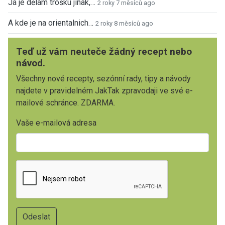
Já je dělám trošku jinak,…
2 roky 7 měsíců ago
A kde je na orientalnich…
2 roky 8 měsíců ago
Teď už vám neuteče žádný recept nebo
návod.
Všechny nové recepty, sezónní rady, tipy a návody
najdete v pravidelném JakTak zpravodaji ve své e-
mailové schránce. ZDARMA.
Vaše e-mailová adresa