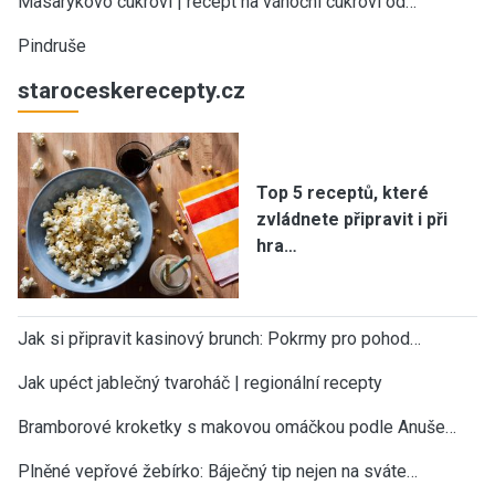
Masarykovo cukroví | recept na vánoční cukroví od…
Pindruše
staroceskerecepty.cz
Top 5 receptů, které
zvládnete připravit i při
hra…
Jak si připravit kasinový brunch: Pokrmy pro pohod…
Jak upéct jablečný tvaroháč | regionální recepty
Bramborové kroketky s makovou omáčkou podle Anuše…
Plněné vepřové žebírko: Báječný tip nejen na sváte…