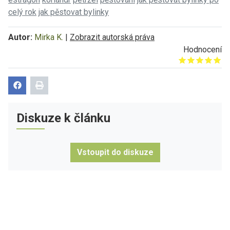
celý rok
jak pěstovat bylinky
Autor:
Mirka K.
|
Zobrazit autorská práva
Hodnocení
Give it 1/5
Give it 2/5
Give it 3/5
Give it 4/5
Give it 5/5
Diskuze k článku
Vstoupit do diskuze