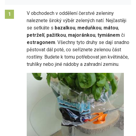
V obchodech v oddělení čerstvé zeleniny
1
naleznete široký výběr zelených natí. Nejčastěji
se setkáte s
bazalkou
,
meduňkou
,
mátou
,
petrželí
,
pažitkou
,
majoránkou
,
tymiánem
či
estragonem
. Všechny tyto druhy se dají snadno
pěstovat dál poté, co seříznete zelenou část
rostliny. Budete k tomu potřebovat jen květináče,
truhlíky nebo jiné nádoby a zahradní zeminu.